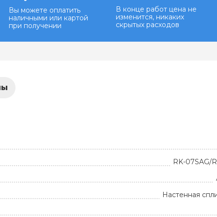
В конце работ цена не
Вы можете оплатить
изменится, никаких
наличными или картой
скрытых расходов
при получении
лы
RK-07SAG/
Настенная спл