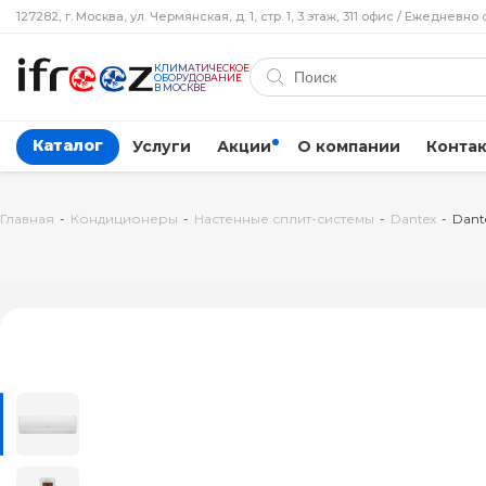
127282, г. Москва, ул. Чермянская, д. 1, стр. 1, 3 этаж, 311 офис / Ежедневно 
КЛИМАТИЧЕСКОЕ
ОБОРУДОВАНИЕ
В МОСКВЕ
Каталог
Услуги
Акции
О компании
Конта
Главная
-
Кондиционеры
-
Настенные сплит-системы
-
Dantex
-
Dant