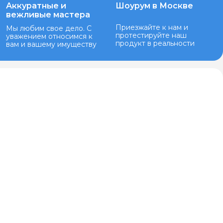
Аккуратные и
Шоурум в Москве
вежливые мастера
Приезжайте к нам и
Мы любим свое дело. С
протестируйте наш
уважением относимся к
продукт в реальности
вам и вашему имуществу