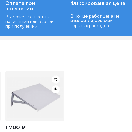
Оплата при
Фиксированная цена
получении
В конце работ цена не
Вы можете оплатить
изменится, никаких
наличными или картой
скрытых расходов
при получении
1 700
₽