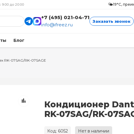
🌤️
19°C, пре
с 9:00 до 20:00
+7 (495) 021-04-71
Заказать звонок
info@ifreez.ru
кты
Блог
ex RK-07SAG/RK-07SAGE
Кондиционер Dant
RK-07SAG/RK-07SA
Код: 6052
Нет в наличии