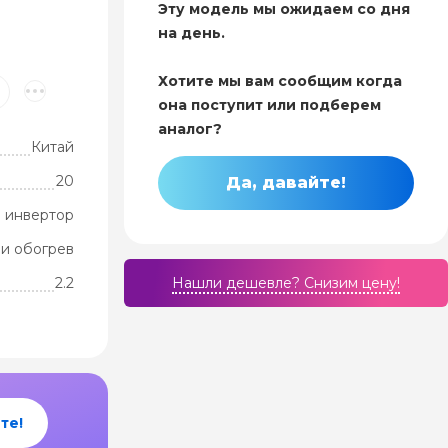
Эту модель мы ожидаем со дня
на день.
Хотите мы вам сообщим когда
она поступит или подберем
аналог?
Китай
20
Да, давайте!
 инвертор
и обогрев
2.2
Нашли дешевле? Cнизим цену!
те!