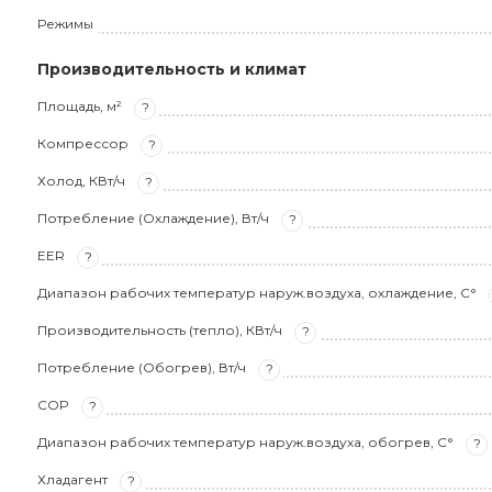
Режимы
Производительность и климат
Площадь, м²
?
Компрессор
?
Холод, КВт/ч
?
Потребление (Охлаждение), Вт/ч
?
EER
?
Диапазон рабочих температур наруж.воздуха, охлаждение, С°
Производительность (тепло), КВт/ч
?
Потребление (Обогрев), Вт/ч
?
COP
?
Диапазон рабочих температур наруж.воздуха, обогрев, С°
?
Хладагент
?