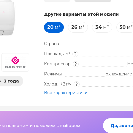
Другие варианты этой модели
20
м²
26
м²
34
м²
50
м²
Страна
Площадь, м²
?
Компрессор
Не
?
Режимы
охлаждение 
у
3 года
Холод, КВт/ч
?
Все характеристики
мы позвоним и поможем с выбором
Да, звони