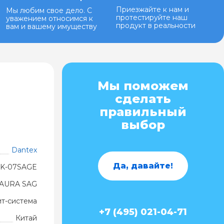
Приезжайте к нам и
Мы любим свое дело. С
протестируйте наш
уважением относимся к
продукт в реальности
вам и вашему имуществу
Мы поможем
сделать
правильный
выбор
Dantex
Да, давайте!
RK-07SAGE
AURA SAG
ит-система
+7 (495) 021-04-71
Китай