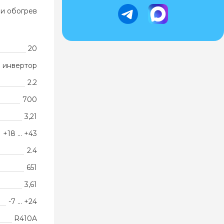
и обогрев
20
 инвертор
2.2
700
3,21
+18 … +43
2.4
651
3,61
-7 … +24
R410A