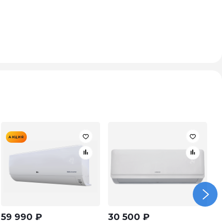
АКЦИЯ
59 990
₽
30 500
₽
2