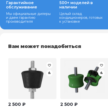
Гарантийное
500+ моделей в
обслуживание
наличии
Мы официальные дилеры
Целый склад
и даем гарантию
кондиционеров, готовых
производителя
к установке
Вам может понадобиться
2 500
₽
2 500
₽