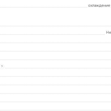
охлаждение 
Не
?