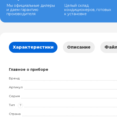
Мы официальные дилеры
Целый склад
и даем гарантию
кондиционеров, готовых
производителя
к установке
Характеристики
Описание
Фай
Главное о приборе
Бренд
Артикул
Серия
Тип
?
Страна