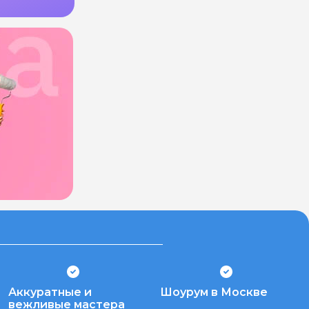
Аккуратные и
Шоурум в Москве
вежливые мастера