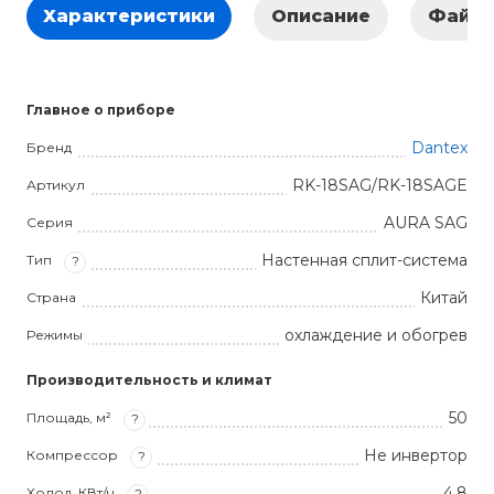
Характеристики
Описание
Файл
Главное о приборе
Dantex
Бренд
RK-18SAG/RK-18SAGE
Артикул
AURA SAG
Серия
Настенная сплит-система
Тип
?
Китай
Страна
охлаждение и обогрев
Режимы
Производительность и климат
50
Площадь, м²
?
Не инвертор
Компрессор
?
4.8
Холод, КВт/ч
?