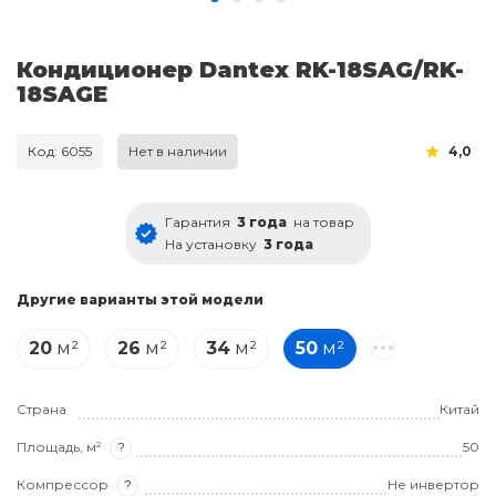
Кондиционер Dantex RK-18SAG/RK-
18SAGE
Код: 6055
Нет в наличии
4,0
Гарантия
3 года
на товар
На установку
3 года
Другие варианты этой модели
20
м²
26
м²
34
м²
50
м²
Страна
Китай
Площадь, м²
?
50
Компрессор
?
Не инвертор