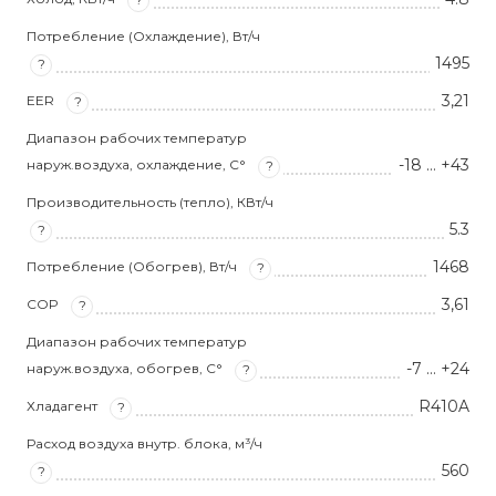
Потребление (Охлаждение), Вт/ч
1495
?
3,21
EER
?
Диапазон рабочих температур
-18 … +43
наруж.воздуха, охлаждение, С°
?
Производительность (тепло), КВт/ч
5.3
?
1468
Потребление (Обогрев), Вт/ч
?
3,61
COP
?
Диапазон рабочих температур
-7 … +24
наруж.воздуха, обогрев, С°
?
R410A
Хладагент
?
Расход воздуха внутр. блока, м³/ч
560
?