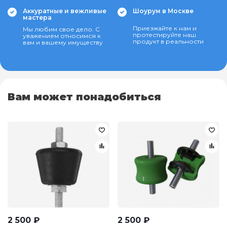
Аккуратные и вежливые
Шоурум в Москве
мастера
Приезжайте к нам и
Мы любим свое дело. С
протестируйте наш
уважением относимся к
продукт в реальности
вам и вашему имуществу
Вам может понадобиться
2 500
₽
2 500
₽