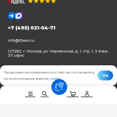
+7 (495) 021-04-71
info@ifreez.ru
127282, г. Москва, ул. Чермянская, д. 1, стр. 1, 3 этаж,
311 офис
Политика конфиденциальности
Продолжая просматривать этот сайт, вы соглашаетесь
Политика использования Cookies
ОК
на использование файлов
cookies
.
© Ifreez - продажа и установка климатической техники,
связь
2015–2026 г.
каталог
поиск
корзина
профиль