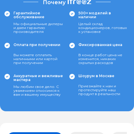
Почему
Гарантийное
500+ моделей в
обслуживание
наличии
Мы официальные дилеры
Целый склад
и даем гарантию
кондиционеров, готовых
производителя
к установке
Оплата при получении
Фиксированная цена
Вы можете оплатить
В конце работ цена не
наличными или картой
изменится, никаких
при получении
скрытых расходов
Аккуратные и вежливые
Шоурум в Москве
мастера
Приезжайте к нам и
Мы любим свое дело. С
протестируйте наш
уважением относимся к
продукт в реальности
вам и вашему имуществу