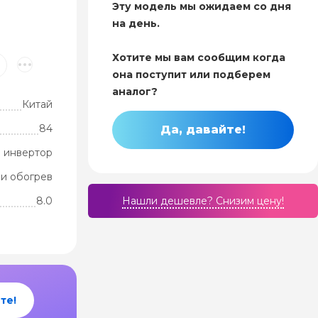
Эту модель мы ожидаем со дня
на день.
Хотите мы вам сообщим когда
она поступит или подберем
аналог?
Китай
84
Да, давайте!
 инвертор
и обогрев
8.0
Нашли дешевле? Cнизим цену!
те!