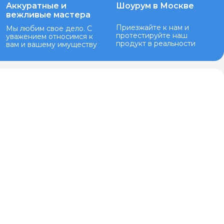
Аккуратные и
Шоурум в Москве
вежливые мастера
Приезжайте к нам и
Мы любим свое дело. С
протестируйте наш
уважением относимся к
продукт в реальности
вам и вашему имуществу