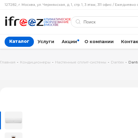
127282, г. Москва, ул. Чермянская, д. 1, стр. 1, 3 этаж, 311 офис / Ежедневно 
КЛИМАТИЧЕСКОЕ
ОБОРУДОВАНИЕ
В МОСКВЕ
Каталог
Услуги
Акции
О компании
Конта
Главная
-
Кондиционеры
-
Настенные сплит-системы
-
Dantex
-
Dant