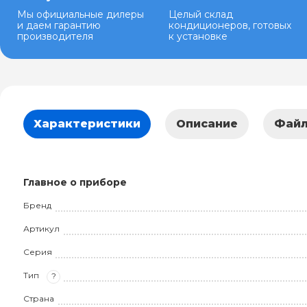
Мы официальные дилеры
Целый склад
и даем гарантию
кондиционеров, готовых
производителя
к установке
Характеристики
Описание
Фай
Главное о приборе
Бренд
Артикул
Серия
Тип
?
Страна