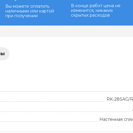
В конце работ цена не
Вы можете оплатить
изменится, никаких
наличными или картой
скрытых расходов
при получении
лы
RK-28SAG/
Настенная спл