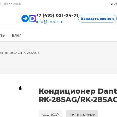
☀️
2
с 9:00 до 20:00
+7 (495) 021-04-71
Заказать звонок
info@ifreez.ru
кты
Блог
ex RK-28SAG/RK-28SAGE
Кондиционер Dant
RK-28SAG/RK-28SA
Код: 6057
Нет в наличии