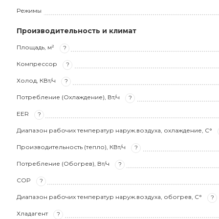
Режимы
Производительность и климат
Площадь, м²
?
Компрессор
?
Холод, КВт/ч
?
Потребление (Охлаждение), Вт/ч
?
EER
?
Диапазон рабочих температур наруж.воздуха, охлаждение, С°
Производительность (тепло), КВт/ч
?
Потребление (Обогрев), Вт/ч
?
COP
?
Диапазон рабочих температур наруж.воздуха, обогрев, С°
?
Хладагент
?