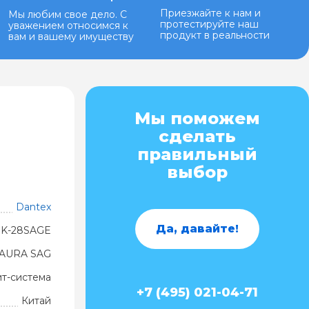
Приезжайте к нам и
Мы любим свое дело. С
протестируйте наш
уважением относимся к
продукт в реальности
вам и вашему имуществу
Мы поможем
сделать
правильный
выбор
Dantex
Да, давайте!
RK-28SAGE
AURA SAG
ит-система
+7 (495) 021-04-71
Китай