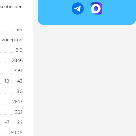
и обогрев
84
 инвертор
8.0
2846
3,81
-18 … +43
8.5
2647
3,21
-7 … +24
R410A