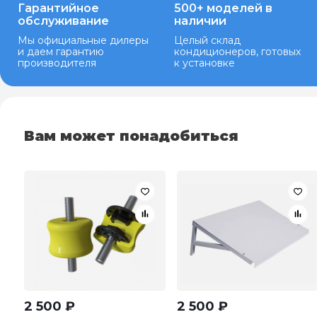
Гарантийное
500+ моделей в
обслуживание
наличии
Мы официальные дилеры
Целый склад
и даем гарантию
кондиционеров, готовых
производителя
к установке
Вам может понадобиться
2 500
₽
2 500
₽