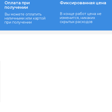
Оплата при
Фиксированная цена
получении
В конце работ цена не
Вы можете оплатить
изменится, никаких
наличными или картой
скрытых расходов
при получении