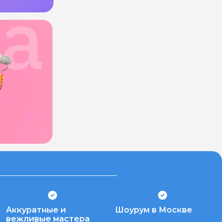
Аккуратные и
Шоурум в Москве
вежливые мастера