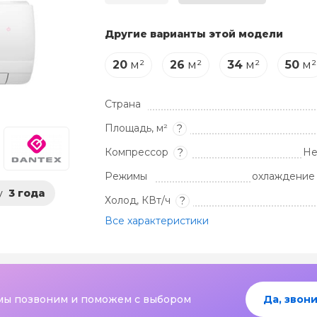
Другие варианты этой модели
20
м²
26
м²
34
м²
50
м²
Страна
Площадь, м²
?
Компрессор
Не
?
Режимы
охлаждение 
у
3 года
Холод, КВт/ч
?
Все характеристики
мы позвоним и поможем с выбором
Да, звони