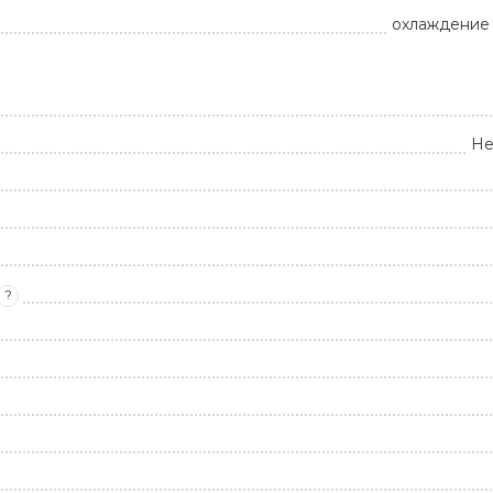
охлаждение 
Не
?