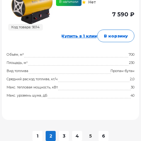
В наличии
Нет
7 590 ₽
Код товара: 9014
Купить в 1 клик
В корзину
Объём, м³
700
Площадь, м²
230
Вид топлива
Пропан-бутан
Средний расход топлива, кг/ч
2,0
Макс. тепловая мощность, кВт
30
Макс. уровень шума, дБ
40
1
2
3
4
5
6