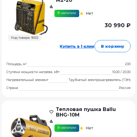
M2-20
В наличии
Нет
30 990 ₽
Код товара: 9002
Купить в 1 клик
В корзину
Площадь, м²
200
Ступени мощности нагрева, кВт
10,00 / 20,00
Нагревательный элемент
Трубчатый электронагреватель (ТЭН)
Страна
Россия
Тепловая пушка Ballu
BHG-10M
В наличии
Нет