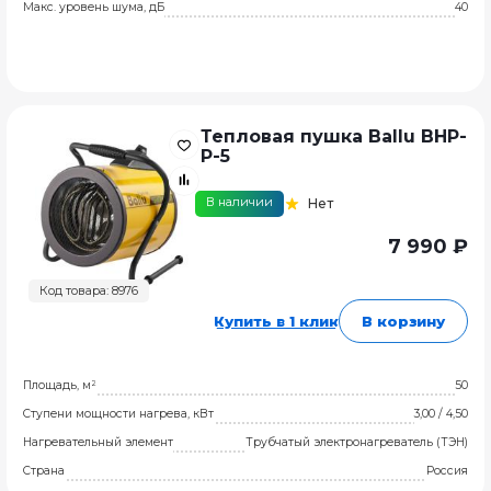
Макс. уровень шума, дБ
40
Тепловая пушка Ballu BHP-
P-5
В наличии
Нет
7 990 ₽
Код товара: 8976
Купить в 1 клик
В корзину
Площадь, м²
50
Ступени мощности нагрева, кВт
3,00 / 4,50
Нагревательный элемент
Трубчатый электронагреватель (ТЭН)
Страна
Россия