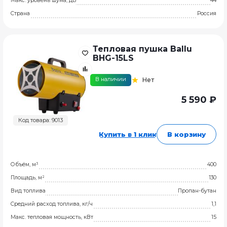
Макс. уровень шума, дБ
44
Страна
Россия
Тепловая пушка Ballu
BHG-15LS
В наличии
Нет
5 590 ₽
Код товара: 9013
Купить в 1 клик
В корзину
Объём, м³
400
Площадь, м²
130
Вид топлива
Пропан-бутан
Средний расход топлива, кг/ч
1,1
Макс. тепловая мощность, кВт
15