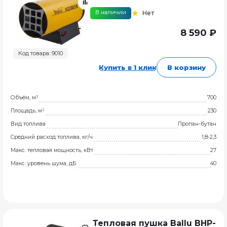
В наличии
Нет
8 590 ₽
Код товара: 9010
Купить в 1 клик
В корзину
Объём, м³
700
Площадь, м²
230
Вид топлива
Пропан-бутан
Средний расход топлива, кг/ч
1,8-2,3
Макс. тепловая мощность, кВт
27
Макс. уровень шума, дБ
40
Тепловая пушка Ballu BHP-