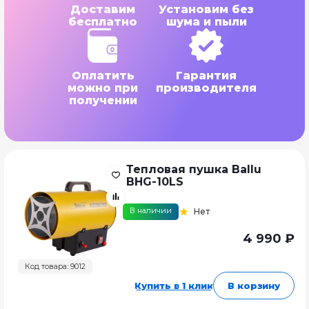
Доставим
Установим без
бесплатно
шума и пыли
Оплатить
Гарантия
можно при
производителя
получении
Тепловая пушка Ballu
BHG-10LS
В наличии
Нет
4 990 ₽
Код товара: 9012
Купить в 1 клик
В корзину