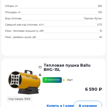
Объём, м³
300
Площадь, м²
100
Вид топлива
Пропан-бутан
Средний расход топлива, кг/ч
0,75
Макс. тепловая мощность, кВт
10
Макс. уровень шума, дБ
40
Тепловая пушка Ballu
BHG-15L
В наличии
Нет
6 590 ₽
Код товара: 9009
Купить в 1 клик
В корзину