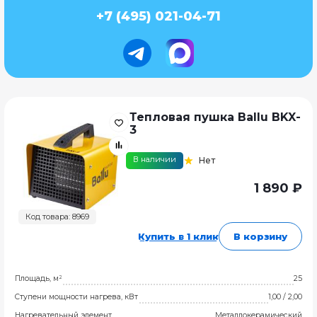
+7 (495) 021-04-71
Тепловая пушка Ballu BKX-
3
В наличии
Нет
1 890 ₽
Код товара: 8969
Купить в 1 клик
В корзину
Площадь, м²
25
Ступени мощности нагрева, кВт
1,00 / 2,00
Нагревательный элемент
Металлокерамический