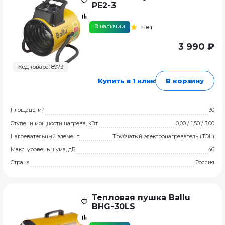
PE2-3
В наличии
Нет
3 990 ₽
Код товара: 8973
Купить в 1 клик
В корзину
Площадь, м²
30
Ступени мощности нагрева, кВт
0,00 / 1,50 / 3,00
Нагревательный элемент
Трубчатый электронагреватель (ТЭН)
Макс. уровень шума, дБ
46
Страна
Россия
Тепловая пушка Ballu
BHG-30LS