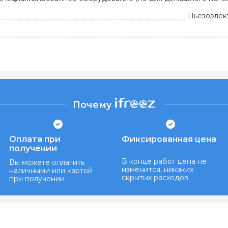
Пьезоэлек
Почему
Оплата при
Фиксированная цена
получении
В конце работ цена не
Вы можете оплатить
изменится, никаких
наличными или картой
скрытых расходов
при получении