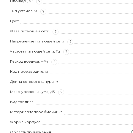
Площадь, м²
?
Тип установки
?
Цвет
Фаза питающей сети
?
Напряжение питающей сети
?
Частота питающей сети, Гц
?
Расход воздуха, м³/ч
?
Код производителя
Длина сетевого шнура, м
Макс. уровень шума, дБ
?
Вид топлива
Материал теплообменника
Форма корпуса
Область применения