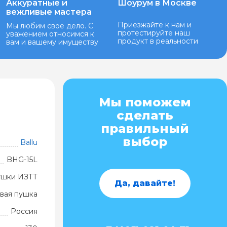
Аккуратные и
Шоурум в Москве
вежливые мастера
Приезжайте к нам и
Мы любим свое дело. С
протестируйте наш
уважением относимся к
продукт в реальности
вам и вашему имуществу
Мы поможем
сделать
правильный
выбор
Ballu
BHG-15L
ушки ИЗТТ
Да, давайте!
вая пушка
Россия