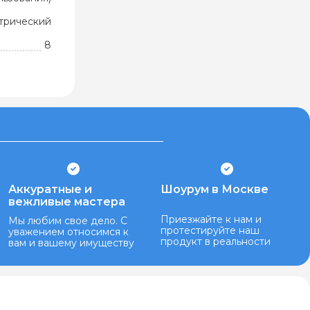
трический
8
Аккуратные и
Шоурум в Москве
вежливые мастера
Приезжайте к нам и
Мы любим свое дело. С
протестируйте наш
уважением относимся к
продукт в реальности
вам и вашему имуществу