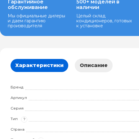
Гарантийное
500+ моделей в
обслуживание
наличии
Мы официальные дилеры
Целый склад
и даем гарантию
кондиционеров, готовых
производителя
к установке
Характеристики
Описание
Бренд
Артикул
Серия
Тип
?
Страна