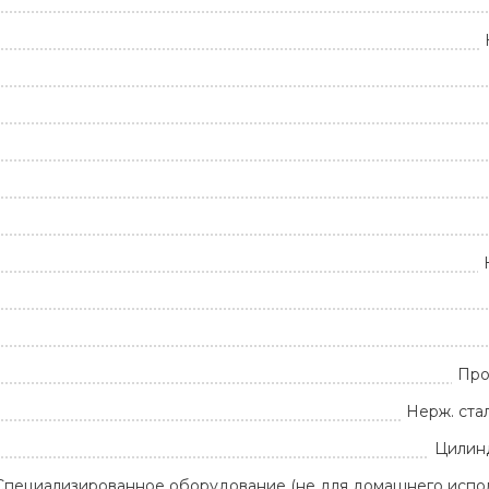
Про
Нерж. стал
Цилин
Специализированное оборудование (не для домашнего испол