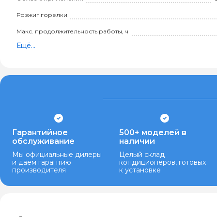
Розжиг горелки
Макс. продолжительность работы, ч
Ещё...
Гарантийное
500+ моделей в
обслуживание
наличии
Мы официальные дилеры
Целый склад
и даем гарантию
кондиционеров, готовых
производителя
к установке