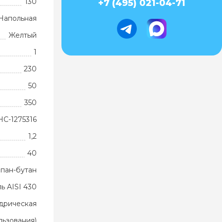
130
+7 (495) 021-04-71
Напольная
Желтый
1
230
50
350
НС-1275316
1,2
40
пан-бутан
ь AISI 430
дрическая
ьзования)