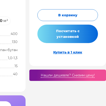
В корзину
0
м²
Посчитать с
400
установкой
130
пан-бутан
Купить в 1 клик
1,0-1,3
15
40
Нашли дешевле? Cнизим цену!