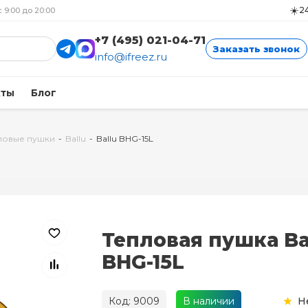
☀️
24
с 9:00 до 20:00
+7 (495) 021-04-71
Заказать звонок
info@ifreez.ru
кты
Блог
ловые пушки
-
Ballu
-
Ballu BHG-15L
Тепловая пушка Ba
BHG-15L
Код: 9009
В наличии
Н