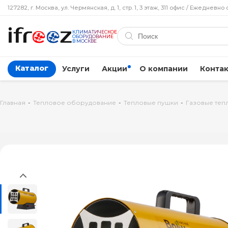
127282, г. Москва, ул. Чермянская, д. 1, стр. 1, 3 этаж, 311 офис / Ежедневно 
КЛИМАТИЧЕСКОЕ
ОБОРУДОВАНИЕ
В МОСКВЕ
Каталог
Услуги
Акции
О компании
Конта
Главная
-
Тепловое оборудование
-
Тепловые пушки
-
Газовые теп