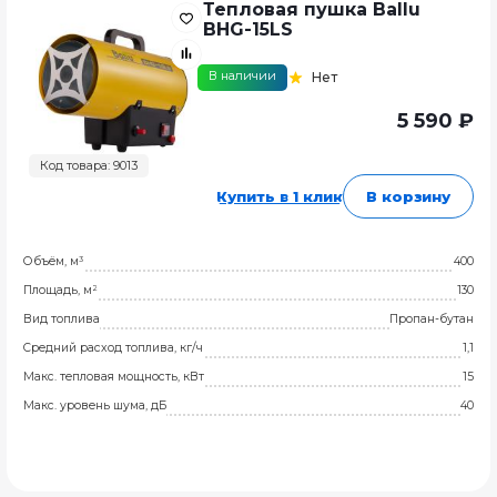
Тепловая пушка Ballu
BHG-15LS
В наличии
Нет
5 590 ₽
Код товара: 9013
Купить в 1 клик
В корзину
Объём, м³
400
Площадь, м²
130
Вид топлива
Пропан-бутан
Средний расход топлива, кг/ч
1,1
Макс. тепловая мощность, кВт
15
Макс. уровень шума, дБ
40