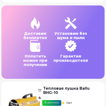
Доставим
Установим без
бесплатно
шума и пыли
Оплатить
Гарантия
можно при
производителя
получении
Тепловая пушка Ballu
BHG-10
В наличии
Нет