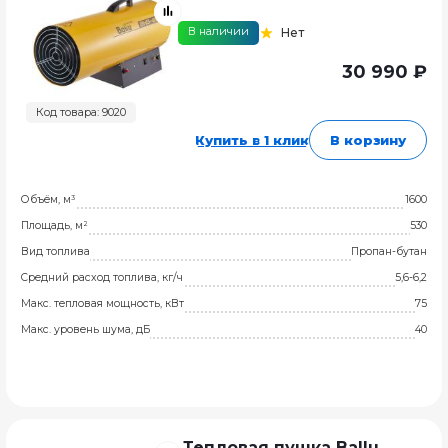
В наличии
Нет
30 990 ₽
Код товара: 9020
Купить в 1 клик
В корзину
Объём, м³
1600
Площадь, м²
530
Вид топлива
Пропан-бутан
Средний расход топлива, кг/ч
5,6-6,2
Макс. тепловая мощность, кВт
75
Макс. уровень шума, дБ
40
Тепловая пушка Ballu