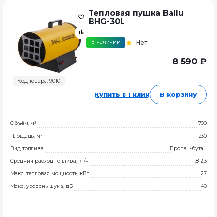
Тепловая пушка Ballu
BHG-30L
В наличии
Нет
8 590 ₽
Код товара: 9010
Купить в 1 клик
В корзину
Объём, м³
700
Площадь, м²
230
Вид топлива
Пропан-бутан
Средний расход топлива, кг/ч
1,8-2,3
Макс. тепловая мощность, кВт
27
Макс. уровень шума, дБ
40