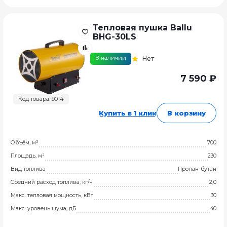
Тепловая пушка Ballu
BHG-30LS
В наличии
Нет
7 590 ₽
Код товара: 9014
Купить в 1 клик
В корзину
Объём, м³
700
Площадь, м²
230
Вид топлива
Пропан-бутан
Средний расход топлива, кг/ч
2,0
Макс. тепловая мощность, кВт
30
Макс. уровень шума, дБ
40