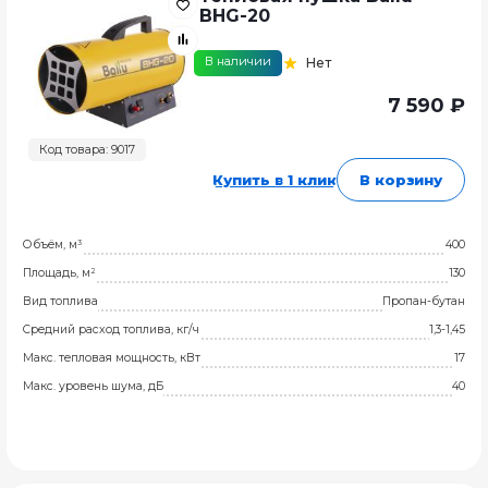
BHG-20
В наличии
Нет
7 590 ₽
Код товара: 9017
Купить в 1 клик
В корзину
Объём, м³
400
Площадь, м²
130
Вид топлива
Пропан-бутан
Средний расход топлива, кг/ч
1,3-1,45
Макс. тепловая мощность, кВт
17
Макс. уровень шума, дБ
40