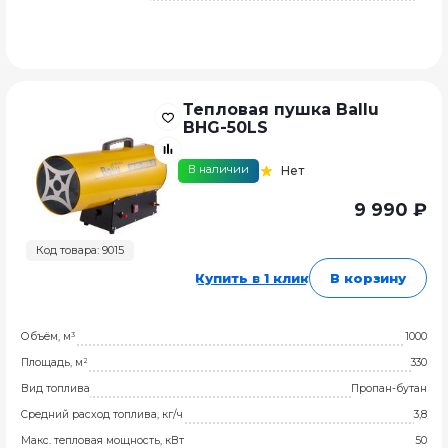
Тепловая пушка Ballu
BHG-50LS
В наличии
Нет
9 990 ₽
Код товара: 9015
Купить в 1 клик
В корзину
Объём, м³
1000
Площадь, м²
330
Вид топлива
Пропан-бутан
Средний расход топлива, кг/ч
3,8
Макс. тепловая мощность, кВт
50