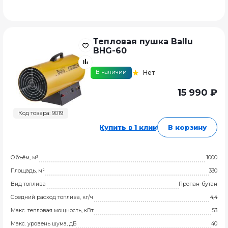
Тепловая пушка Ballu
BHG-60
В наличии
Нет
15 990 ₽
Код товара: 9019
Купить в 1 клик
В корзину
Объём, м³
1000
Площадь, м²
330
Вид топлива
Пропан-бутан
Средний расход топлива, кг/ч
4,4
Макс. тепловая мощность, кВт
53
Макс. уровень шума, дБ
40