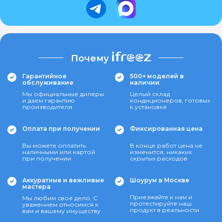
Почему
Гарантийное
500+ моделей в
обслуживание
наличии
Мы официальные дилеры
Целый склад
и даем гарантию
кондиционеров, готовых
производителя
к установке
Оплата при получении
Фиксированная цена
Вы можете оплатить
В конце работ цена не
наличными или картой
изменится, никаких
при получении
скрытых расходов
Аккуратные и вежливые
Шоурум в Москве
мастера
Приезжайте к нам и
Мы любим свое дело. С
протестируйте наш
уважением относимся к
продукт в реальности
вам и вашему имуществу