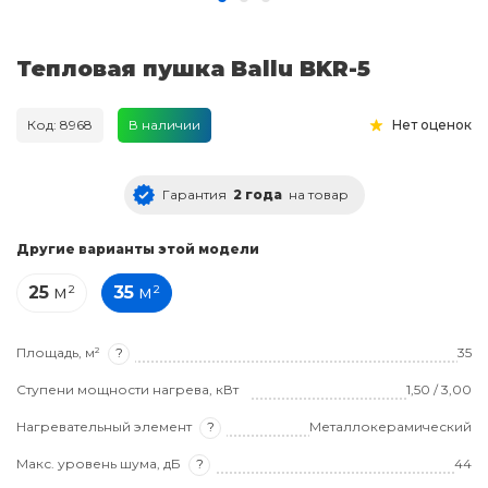
Тепловая пушка Ballu BKR-5
Код: 8968
В наличии
Нет оценок
Гарантия
2 года
на товар
Другие варианты этой модели
25
м²
35
м²
Площадь, м²
?
35
Ступени мощности нагрева, кВт
1,50 / 3,00
Нагревательный элемент
?
Металлокерамический
Макс. уровень шума, дБ
?
44