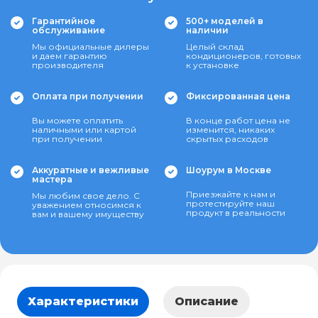
Гарантийное
500+ моделей в
обслуживание
наличии
Мы официальные дилеры
Целый склад
и даем гарантию
кондиционеров, готовых
производителя
к установке
Оплата при получении
Фиксированная цена
Вы можете оплатить
В конце работ цена не
наличными или картой
изменится, никаких
при получении
скрытых расходов
Аккуратные и вежливые
Шоурум в Москве
мастера
Приезжайте к нам и
Мы любим свое дело. С
протестируйте наш
уважением относимся к
продукт в реальности
вам и вашему имуществу
Характеристики
Описание