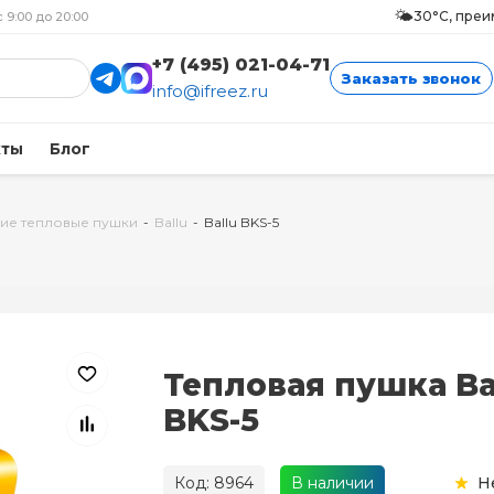
🌤️
30°C, пре
с 9:00 до 20:00
+7 (495) 021-04-71
Заказать звонок
info@ifreez.ru
кты
Блог
ие тепловые пушки
-
Ballu
-
Ballu BKS-5
Тепловая пушка Ba
BKS-5
Код: 8964
В наличии
Н