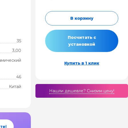
В корзину
Посчитать с
35
установкой
3,00
амический
Купить в 1 клик
46
Китай
Нашли дешевле? Cнизим цену!
те!