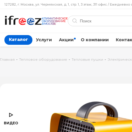
127282, г. Москва, ул. Чермянская, д. 1, стр. 1, 3 этаж, 311 офис / Ежедневно 
КЛИМАТИЧЕСКОЕ
ОБОРУДОВАНИЕ
В МОСКВЕ
Каталог
Услуги
Акции
О компании
Конта
Главная
-
Тепловое оборудование
-
Тепловые пушки
-
Электрическ
ВИДЕО