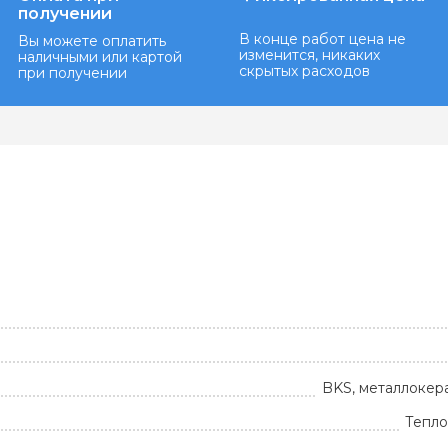
получении
В конце работ цена не
Вы можете оплатить
изменится, никаких
наличными или картой
скрытых расходов
при получении
BKS, металлокер
Тепло