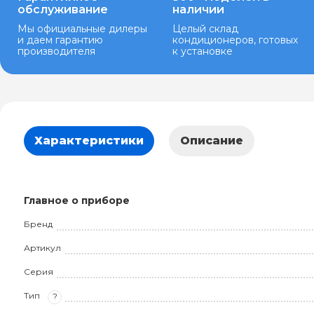
обслуживание
наличии
Мы официальные дилеры
Целый склад
и даем гарантию
кондиционеров, готовых
производителя
к установке
Характеристики
Описание
Главное о приборе
Бренд
Артикул
Серия
Тип
?