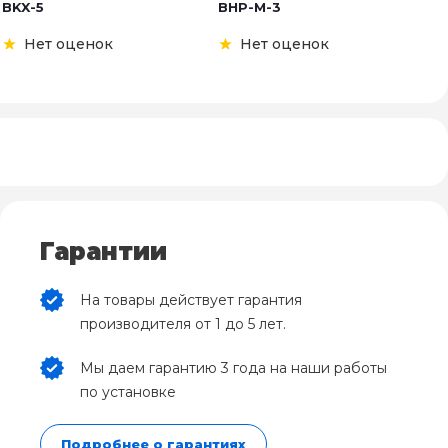
BKX-5
BHP-M-3
B
Нет оценок
Нет оценок
Гарантии
На товары действует гарантия
производителя от 1 до 5 лет.
Мы даем гарантию 3 года на наши работы
по установке
Подробнее о гарантиях