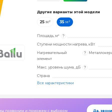
Другие варианты этой модели
25
м²
35
м²
Площадь, м²
?
Ступени мощности нагрева, кВт
Нагревательный
Металлокер
?
элемент
Макс. уровень шума, дБ
?
Страна
Все характеристики
мы позвоним и поможем с выбором
Да, звони