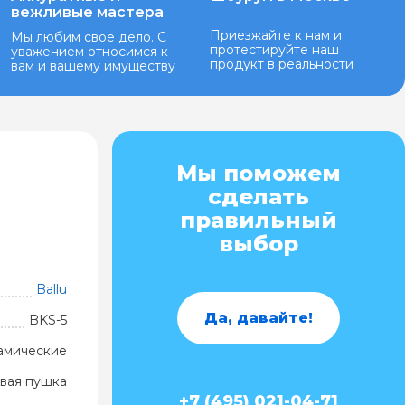
вежливые мастера
Приезжайте к нам и
Мы любим свое дело. С
протестируйте наш
уважением относимся к
продукт в реальности
вам и вашему имуществу
Мы поможем
сделать
правильный
выбор
Ballu
Да, давайте!
BKS-5
амические
вая пушка
+7 (495) 021-04-71