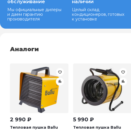
обслуживание
наличии
Мы официальные дилеры
Целый склад
и даем гарантию
кондиционеров, готовых
производителя
к установке
Аналоги
2 990
₽
5 990
₽
Тепловая пушка Ballu
Тепловая пушка Ballu