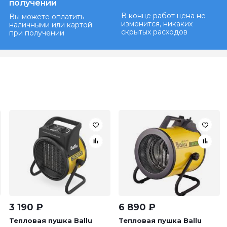
получении
В конце работ цена не
Вы можете оплатить
изменится, никаких
наличными или картой
скрытых расходов
при получении
3 190
₽
6 890
₽
Тепловая пушка Ballu
Тепловая пушка Ballu