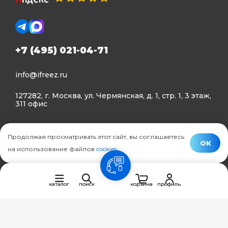
+7 (495) 021-04-71
info@ifreez.ru
127282, г. Москва, ул. Чермянская, д. 1, стр. 1, 3 этаж,
311 офис
Политика конфиденциальности
Продолжая просматривать этот сайт, вы соглашаетесь
Политика использования Cookies
ОК
на использование файлов
cookies
.
© Ifreez - продажа и установка климатической техники,
связь
2015–2026 г.
каталог
поиск
корзина
профиль