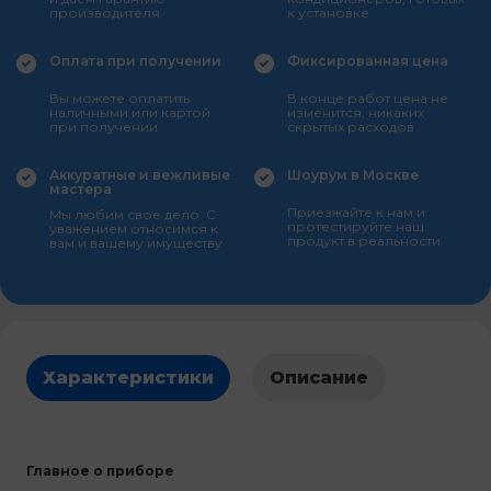
производителя
к установке
Оплата при получении
Фиксированная цена
Вы можете оплатить
В конце работ цена не
наличными или картой
изменится, никаких
при получении
скрытых расходов
Аккуратные и вежливые
Шоурум в Москве
мастера
Приезжайте к нам и
Мы любим свое дело. С
протестируйте наш
уважением относимся к
продукт в реальности
вам и вашему имуществу
Характеристики
Описание
Главное о приборе