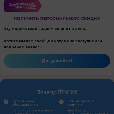
Нашли дешевле?
Cнизим цену!
ПОЛУЧИТЬ ПЕРСОНАЛЬНУЮ СКИДКУ
Эту модель мы ожидаем со дня на день.
Хотите мы вам сообщим когда она поступит или
подберем аналог?
Да, давайте!
Почему
Гарантийное
500+ моделей в
обслуживание
наличии
Мы официальные дилеры
Целый склад
и даем гарантию
кондиционеров, готовых