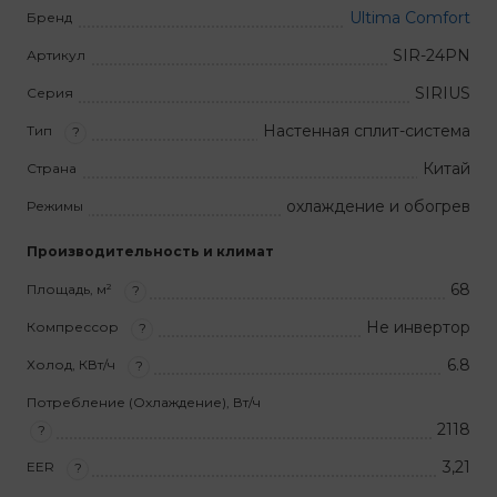
Ultima Comfort
Бренд
SIR-24PN
Артикул
SIRIUS
Серия
Настенная сплит-система
Тип
?
Китай
Страна
охлаждение и обогрев
Режимы
Производительность и климат
68
Площадь, м²
?
Не инвертор
Компрессор
?
6.8
Холод, КВт/ч
?
Потребление (Охлаждение), Вт/ч
2118
?
3,21
EER
?