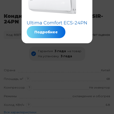
Кондиционер Ultima Comfort SIR-
24PN
Ultima Comfort ECS-24PN
Подробнее
Код: 8597
Нет в наличии
Нет оценок
Гарантия
3 года
на товар
На установку
3 года
Страна
Китай
Площадь, м²
?
68
Компрессор
?
Не инвертор
Режимы
охлаждение и обогрев
Холод, КВт/ч
?
6.8
Все характеристики