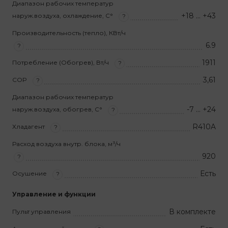
Диапазон рабочих температур
+18 … +43
наруж.воздуха, охлаждение, С°
?
Производительность (тепло), КВт/ч
6.9
?
1911
Потребление (Обогрев), Вт/ч
?
3,61
COP
?
Диапазон рабочих температур
-7 … +24
наруж.воздуха, обогрев, С°
?
R410A
Хладагент
?
Расход воздуха внутр. блока, м³/ч
920
?
Есть
Осушение
?
Управление и функции
В комплекте
Пульт управления