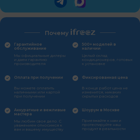
Почему
Гарантийное
500+ моделей в
обслуживание
наличии
Мы официальные дилеры
Целый склад
и даем гарантию
кондиционеров, готовых
производителя
к установке
Оплата при получении
Фиксированная цена
Вы можете оплатить
В конце работ цена не
наличными или картой
изменится, никаких
при получении
скрытых расходов
Аккуратные и вежливые
Шоурум в Москве
мастера
Приезжайте к нам и
Мы любим свое дело. С
протестируйте наш
уважением относимся к
продукт в реальности
вам и вашему имуществу