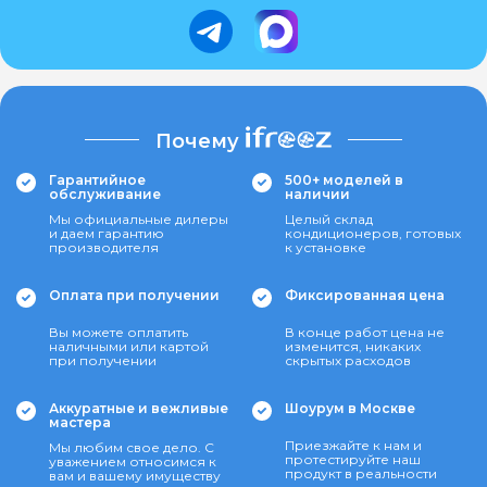
Почему
Гарантийное
500+ моделей в
обслуживание
наличии
Мы официальные дилеры
Целый склад
и даем гарантию
кондиционеров, готовых
производителя
к установке
Оплата при получении
Фиксированная цена
Вы можете оплатить
В конце работ цена не
наличными или картой
изменится, никаких
при получении
скрытых расходов
Аккуратные и вежливые
Шоурум в Москве
мастера
Приезжайте к нам и
Мы любим свое дело. С
протестируйте наш
уважением относимся к
продукт в реальности
вам и вашему имуществу