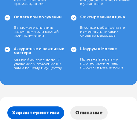
производителя
к установке
Оплата при получении
Фиксированная цена
Вы можете оплатить
В конце работ цена не
наличными или картой
изменится, никаких
при получении
скрытых расходов
Аккуратные и вежливые
Шоурум в Москве
мастера
Приезжайте к нам и
Мы любим свое дело. С
протестируйте наш
уважением относимся к
продукт в реальности
вам и вашему имуществу
Характеристики
Описание