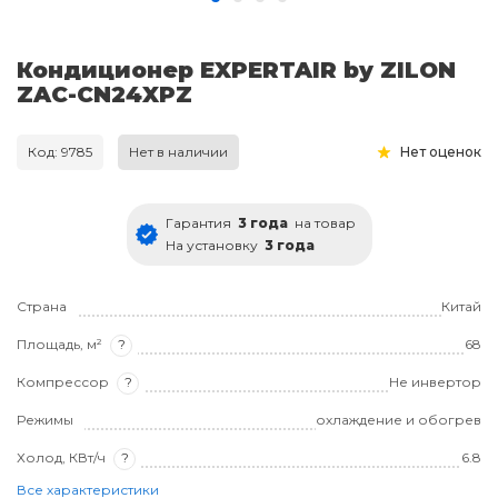
Кондиционер EXPERTAIR by ZILON
ZAC-CN24XPZ
Код: 9785
Нет в наличии
Нет оценок
Гарантия
3 года
на товар
На установку
3 года
Страна
Китай
Площадь, м²
?
68
Компрессор
?
Не инвертор
Режимы
охлаждение и обогрев
Холод, КВт/ч
?
6.8
Все характеристики