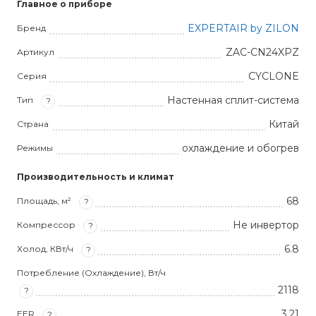
Главное о приборе
EXPERTAIR by ZILON
Бренд
ZAC-CN24XPZ
Артикул
CYCLONE
Серия
Настенная сплит-система
Тип
?
Китай
Страна
охлаждение и обогрев
Режимы
Производительность и климат
68
Площадь, м²
?
Не инвертор
Компрессор
?
6.8
Холод, КВт/ч
?
Потребление (Охлаждение), Вт/ч
2118
?
3,21
EER
?