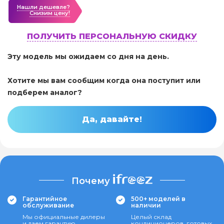
Нашли дешевле?
Cнизим цену!
ПОЛУЧИТЬ ПЕРСОНАЛЬНУЮ СКИДКУ
Эту модель мы ожидаем со дня на день.
Хотите мы вам сообщим когда она поступит или
подберем аналог?
Да, давайте!
Почему
Гарантийное
500+ моделей в
обслуживание
наличии
Мы официальные дилеры
Целый склад
и даем гарантию
кондиционеров, готовых