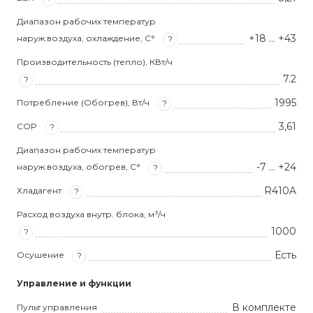
Диапазон рабочих температур
+18 … +43
наруж.воздуха, охлаждение, С°
?
Производительность (тепло), КВт/ч
7.2
?
1995
Потребление (Обогрев), Вт/ч
?
3,61
COP
?
Диапазон рабочих температур
-7 … +24
наруж.воздуха, обогрев, С°
?
R410A
Хладагент
?
Расход воздуха внутр. блока, м³/ч
1000
?
Есть
Осушение
?
Управление и функции
В комплекте
Пульт управления