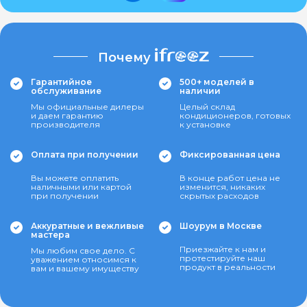
Почему
Гарантийное
500+ моделей в
обслуживание
наличии
Мы официальные дилеры
Целый склад
и даем гарантию
кондиционеров, готовых
производителя
к установке
Оплата при получении
Фиксированная цена
Вы можете оплатить
В конце работ цена не
наличными или картой
изменится, никаких
при получении
скрытых расходов
Аккуратные и вежливые
Шоурум в Москве
мастера
Приезжайте к нам и
Мы любим свое дело. С
протестируйте наш
уважением относимся к
продукт в реальности
вам и вашему имуществу