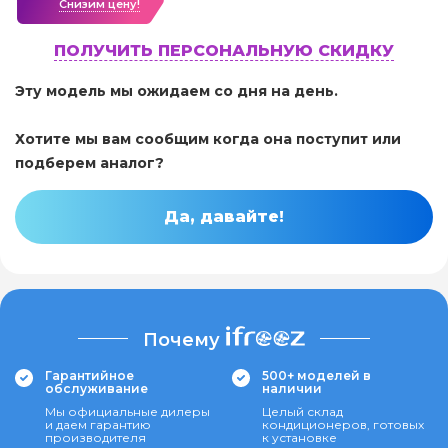
Cнизим цену!
ПОЛУЧИТЬ ПЕРСОНАЛЬНУЮ СКИДКУ
Эту модель мы ожидаем со дня на день.
Хотите мы вам сообщим когда она поступит или
подберем аналог?
Да, давайте!
Почему
Гарантийное
500+ моделей в
обслуживание
наличии
Мы официальные дилеры
Целый склад
и даем гарантию
кондиционеров, готовых
производителя
к установке