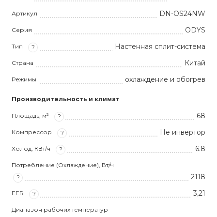
DN-OS24NW
Артикул
ODYS
Серия
Настенная сплит-система
Тип
?
Китай
Страна
охлаждение и обогрев
Режимы
Производительность и климат
68
Площадь, м²
?
Не инвертор
Компрессор
?
6.8
Холод, КВт/ч
?
Потребление (Охлаждение), Вт/ч
2118
?
3,21
EER
?
Диапазон рабочих температур