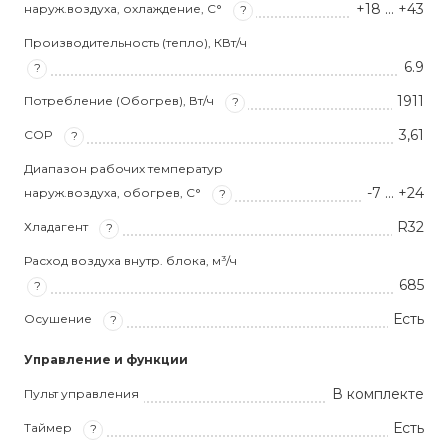
+18 … +43
наруж.воздуха, охлаждение, С°
?
Производительность (тепло), КВт/ч
6.9
?
1911
Потребление (Обогрев), Вт/ч
?
3,61
COP
?
Диапазон рабочих температур
-7 … +24
наруж.воздуха, обогрев, С°
?
R32
Хладагент
?
Расход воздуха внутр. блока, м³/ч
685
?
Есть
Осушение
?
Управление и функции
В комплекте
Пульт управления
Есть
Таймер
?