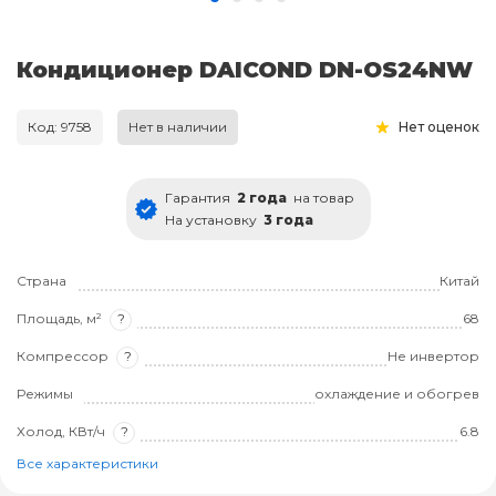
Кондиционер DAICOND DN-OS24NW
Код: 9758
Нет в наличии
Нет оценок
Гарантия
2 года
на товар
На установку
3 года
Страна
Китай
Площадь, м²
?
68
Компрессор
?
Не инвертор
Режимы
охлаждение и обогрев
Холод, КВт/ч
?
6.8
Все характеристики