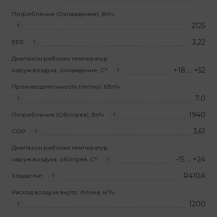
Потребление (Охлаждение), Вт/ч
2125
?
3,22
EER
?
Диапазон рабочих температур
+18 … +52
наруж.воздуха, охлаждение, С°
?
Производительность (тепло), КВт/ч
7.0
?
1940
Потребление (Обогрев), Вт/ч
?
3,61
COP
?
Диапазон рабочих температур
-15 … +24
наруж.воздуха, обогрев, С°
?
R410A
Хладагент
?
Расход воздуха внутр. блока, м³/ч
1200
?