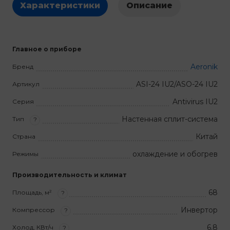
Характеристики
Описание
Главное о приборе
Aeronik
Бренд
ASI-24 IU2/ASO-24 IU2
Артикул
Antivirus IU2
Серия
Настенная сплит-система
Тип
?
Китай
Страна
охлаждение и обогрев
Режимы
Производительность и климат
68
Площадь, м²
?
Инвертор
Компрессор
?
6.8
Холод, КВт/ч
?