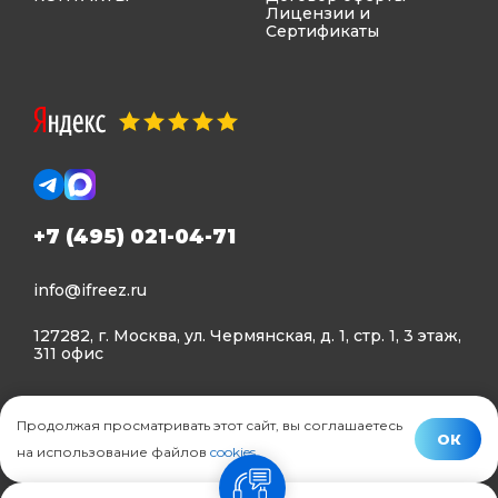
Лицензии и
Сертификаты
+7 (495) 021-04-71
info@ifreez.ru
127282, г. Москва, ул. Чермянская, д. 1, стр. 1, 3 этаж,
311 офис
Политика конфиденциальности
Продолжая просматривать этот сайт, вы соглашаетесь
Политика использования Cookies
ОК
на использование файлов
cookies
.
© Ifreez - продажа и установка климатической техники,