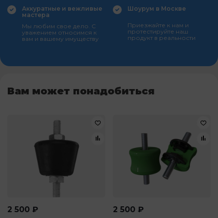
Аккуратные и вежливые
Шоурум в Москве
мастера
Приезжайте к нам и
Мы любим свое дело. С
протестируйте наш
уважением относимся к
продукт в реальности
вам и вашему имуществу
Вам может понадобиться
2 500
₽
2 500
₽