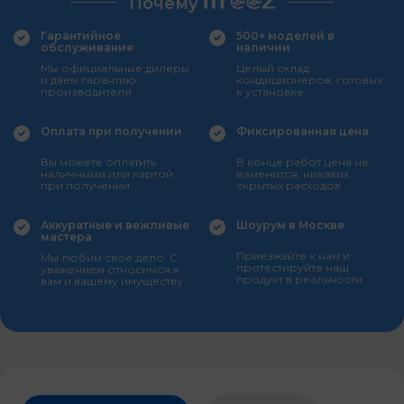
Почему
Гарантийное
500+ моделей в
обслуживание
наличии
Мы официальные дилеры
Целый склад
и даем гарантию
кондиционеров, готовых
производителя
к установке
Оплата при получении
Фиксированная цена
Вы можете оплатить
В конце работ цена не
наличными или картой
изменится, никаких
при получении
скрытых расходов
Аккуратные и вежливые
Шоурум в Москве
мастера
Приезжайте к нам и
Мы любим свое дело. С
протестируйте наш
уважением относимся к
продукт в реальности
вам и вашему имуществу