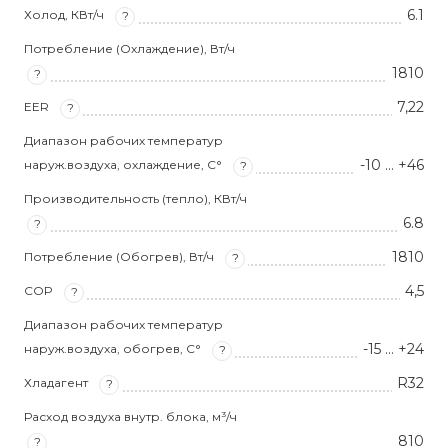
6.1
Холод, КВт/ч
?
Потребление (Охлаждение), Вт/ч
1810
?
7,22
EER
?
Диапазон рабочих температур
-10 … +46
наруж.воздуха, охлаждение, С°
?
Производительность (тепло), КВт/ч
6.8
?
1810
Потребление (Обогрев), Вт/ч
?
4,5
COP
?
Диапазон рабочих температур
-15 … +24
наруж.воздуха, обогрев, С°
?
R32
Хладагент
?
Расход воздуха внутр. блока, м³/ч
810
?