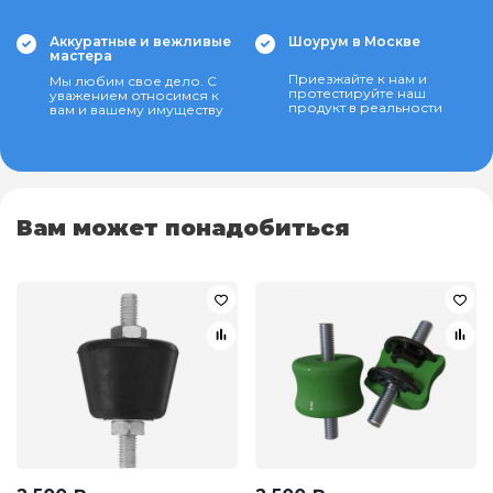
Аккуратные и вежливые
Шоурум в Москве
мастера
Приезжайте к нам и
Мы любим свое дело. С
протестируйте наш
уважением относимся к
продукт в реальности
вам и вашему имуществу
Вам может понадобиться