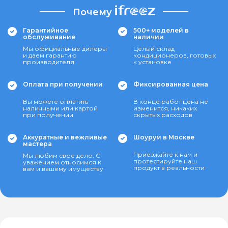
Почему
Гарантийное
500+ моделей в
обслуживание
наличии
Мы официальные дилеры
Целый склад
и даем гарантию
кондиционеров, готовых
производителя
к установке
Оплата при получении
Фиксированная цена
Вы можете оплатить
В конце работ цена не
наличными или картой
изменится, никаких
при получении
скрытых расходов
Аккуратные и вежливые
Шоурум в Москве
мастера
Приезжайте к нам и
Мы любим свое дело. С
протестируйте наш
уважением относимся к
продукт в реальности
вам и вашему имуществу