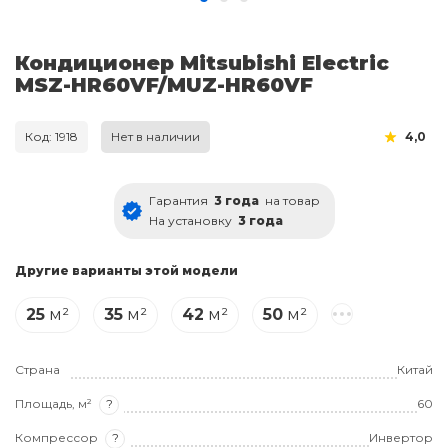
Кондиционер Mitsubishi Electric
MSZ-HR60VF/MUZ-HR60VF
Код: 1918
Нет в наличии
4,0
Гарантия
3 года
на товар
На установку
3 года
Другие варианты этой модели
25
м²
35
м²
42
м²
50
м²
Страна
Китай
Площадь, м²
?
60
Компрессор
?
Инвертор