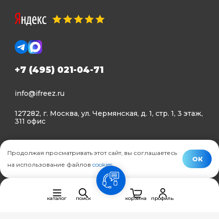
+7 (495) 021-04-71
info@ifreez.ru
127282, г. Москва, ул. Чермянская, д. 1, стр. 1, 3 этаж,
311 офис
Политика конфиденциальности
Продолжая просматривать этот сайт, вы соглашаетесь
Политика использования Cookies
ОК
на использование файлов
cookies
.
© Ifreez - продажа и установка климатической техники,
связь
2015–2026 г.
каталог
поиск
корзина
профиль