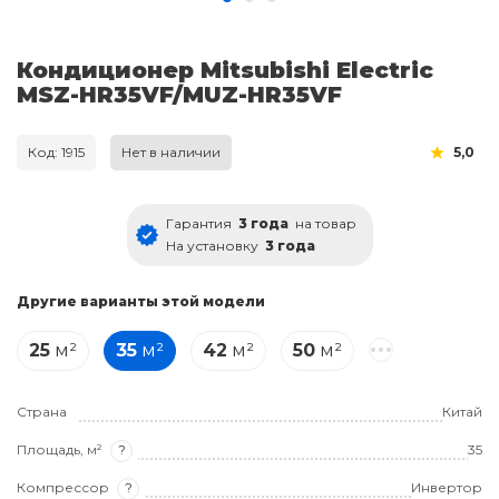
Кондиционер Mitsubishi Electric
MSZ-HR35VF/MUZ-HR35VF
Код: 1915
Нет в наличии
5,0
Гарантия
3 года
на товар
На установку
3 года
Другие варианты этой модели
25
м²
35
м²
42
м²
50
м²
Страна
Китай
Площадь, м²
?
35
Компрессор
?
Инвертор