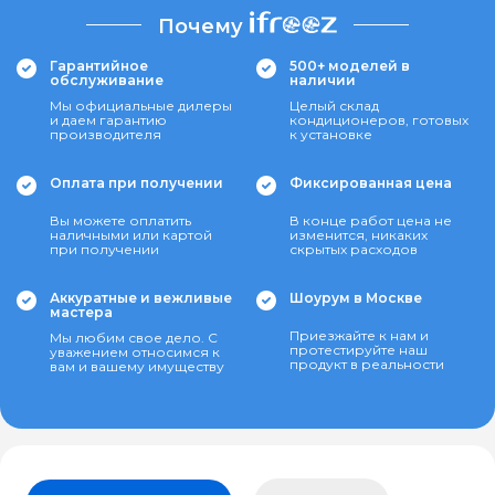
Почему
Гарантийное
500+ моделей в
обслуживание
наличии
Мы официальные дилеры
Целый склад
и даем гарантию
кондиционеров, готовых
производителя
к установке
Оплата при получении
Фиксированная цена
Вы можете оплатить
В конце работ цена не
наличными или картой
изменится, никаких
при получении
скрытых расходов
Аккуратные и вежливые
Шоурум в Москве
мастера
Приезжайте к нам и
Мы любим свое дело. С
протестируйте наш
уважением относимся к
продукт в реальности
вам и вашему имуществу