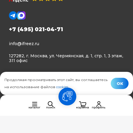
+7 (495) 021-04-71
info@ifreez.ru
127282, г. Москва, ул. Чермянская, д. 1, стр. 1, 3 этаж,
311 офис
Политика конфиденциальности
Продолжая просматривать этот сайт, вы соглашаетесь
Политика использования Cookies
ОК
на использование файлов
cookies
.
© Ifreez - продажа и установка климатической техники,
связь
2015–2026 г.
каталог
поиск
корзина
профиль