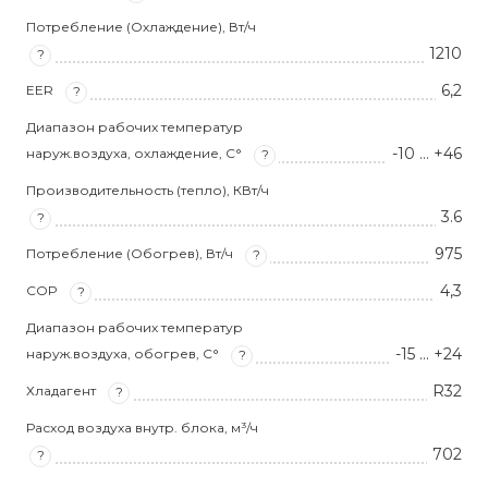
Потребление (Охлаждение), Вт/ч
1210
?
6,2
EER
?
Диапазон рабочих температур
-10 … +46
наруж.воздуха, охлаждение, С°
?
Производительность (тепло), КВт/ч
3.6
?
975
Потребление (Обогрев), Вт/ч
?
4,3
COP
?
Диапазон рабочих температур
-15 … +24
наруж.воздуха, обогрев, С°
?
R32
Хладагент
?
Расход воздуха внутр. блока, м³/ч
702
?