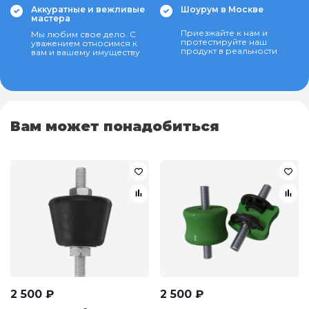
Аккуратные и вежливые
Шоурум в Москве
мастера
Приезжайте к нам и
Мы любим свое дело. С
протестируйте наш
уважением относимся к
продукт в реальности
вам и вашему имуществу
Вам может понадобиться
2 500
₽
2 500
₽