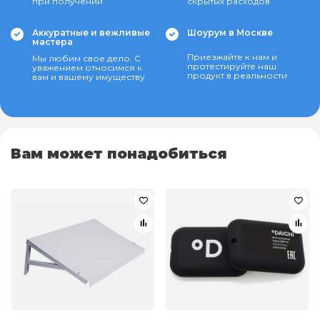
при получении
скрытых расходов
Аккуратные и вежливые
Шоурум в Москве
мастера
Приезжайте к нам и
Мы любим свое дело. С
протестируйте наш
уважением относимся к
продукт в реальности
вам и вашему имуществу
Вам может понадобиться