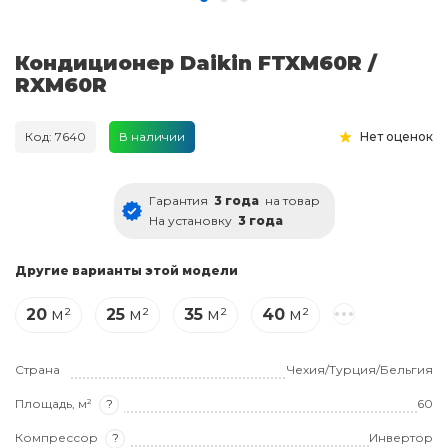
Кондиционер Daikin FTXM60R /
RXM60R
Код: 7640
В наличии
Нет оценок
Гарантия
3 года
на товар
На установку
3 года
Другие варианты этой модели
20
м²
25
м²
35
м²
40
м²
Страна
Чехия/Турция/Бельгия
Площадь, м²
?
60
Компрессор
?
Инвертор