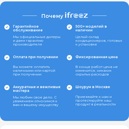
Почему
Гарантийное
500+ моделей в
обслуживание
наличии
Мы официальные дилеры
Целый склад
и даем гарантию
кондиционеров, готовых
производителя
к установке
Оплата при получении
Фиксированная цена
Вы можете оплатить
В конце работ цена не
наличными или картой
изменится, никаких
при получении
скрытых расходов
Аккуратные и вежливые
Шоурум в Москве
мастера
Приезжайте к нам и
Мы любим свое дело. С
протестируйте наш
уважением относимся к
продукт в реальности
вам и вашему имуществу