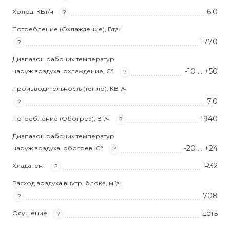
6.0
Холод, КВт/ч
?
Потребление (Охлаждение), Вт/ч
1770
?
Диапазон рабочих температур
-10 … +50
наруж.воздуха, охлаждение, С°
?
Производительность (тепло), КВт/ч
7.0
?
1940
Потребление (Обогрев), Вт/ч
?
Диапазон рабочих температур
-20 … +24
наруж.воздуха, обогрев, С°
?
R32
Хладагент
?
Расход воздуха внутр. блока, м³/ч
708
?
Есть
Осушение
?