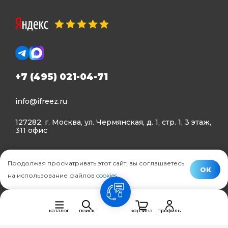
+7 (495) 021-04-71
info@ifreez.ru
127282, г. Москва, ул. Чермянская, д. 1, стр. 1, 3 этаж,
311 офис
Политика конфиденциальности
Продолжая просматривать этот сайт, вы соглашаетесь
Политика использования Cookies
ОК
на использование файлов
cookies
.
© Ifreez - продажа и установка климатической техники,
связь
2015–2026 г.
каталог
поиск
корзина
профиль