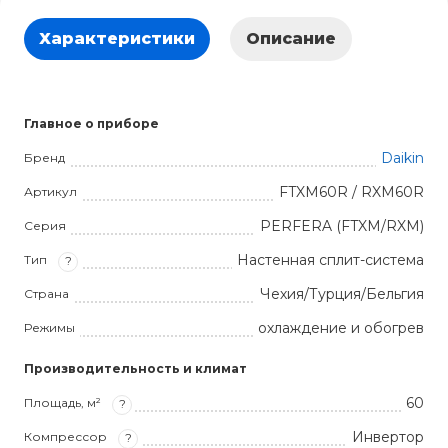
Характеристики
Описание
Главное о приборе
Daikin
Бренд
FTXM60R / RXM60R
Артикул
PERFERA (FTXM/RXM)
Серия
Настенная сплит-система
Тип
?
Чехия/Турция/Бельгия
Страна
охлаждение и обогрев
Режимы
Производительность и климат
60
Площадь, м²
?
Инвертор
Компрессор
?