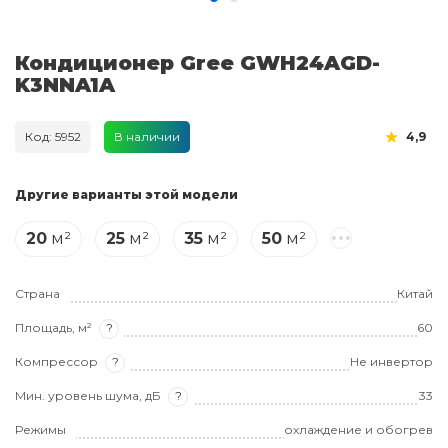
Кондиционер Gree GWH24AGD-
K3NNA1A
Код: 5952
В наличии
4,9
Другие варианты этой модели
20
м²
25
м²
35
м²
50
м²
Страна
Китай
Площадь, м²
?
60
Компрессор
?
Не инвертор
Мин. уровень шума, дБ
?
33
Режимы
охлаждение и обогрев