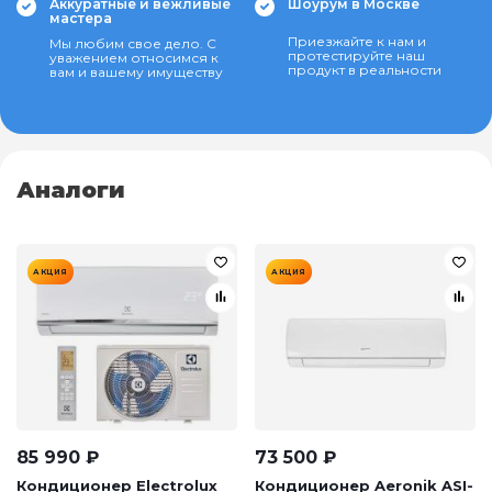
Аккуратные и вежливые
Шоурум в Москве
мастера
Приезжайте к нам и
Мы любим свое дело. С
протестируйте наш
уважением относимся к
продукт в реальности
вам и вашему имуществу
Аналоги
АКЦИЯ
АКЦИЯ
85 990
₽
73 500
₽
Кондиционер Electrolux
Кондиционер Aeronik ASI-