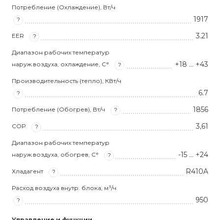
Потребление (Охлаждение), Вт/ч
1917
?
3.21
EER
?
Диапазон рабочих температур
+18 … +43
наруж.воздуха, охлаждение, С°
?
Производительность (тепло), КВт/ч
6.7
?
1856
Потребление (Обогрев), Вт/ч
?
3,61
COP
?
Диапазон рабочих температур
-15 … +24
наруж.воздуха, обогрев, С°
?
R410A
Хладагент
?
Расход воздуха внутр. блока, м³/ч
950
?
Управление и функции