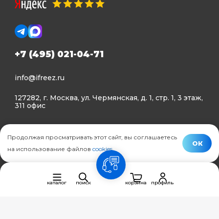
+7 (495) 021-04-71
info@ifreez.ru
127282, г. Москва, ул. Чермянская, д. 1, стр. 1, 3 этаж,
311 офис
Политика конфиденциальности
Продолжая просматривать этот сайт, вы соглашаетесь
Политика использования Cookies
ОК
на использование файлов
cookies
.
© Ifreez - продажа и установка климатической техники,
связь
2015–2026 г.
каталог
поиск
корзина
профиль