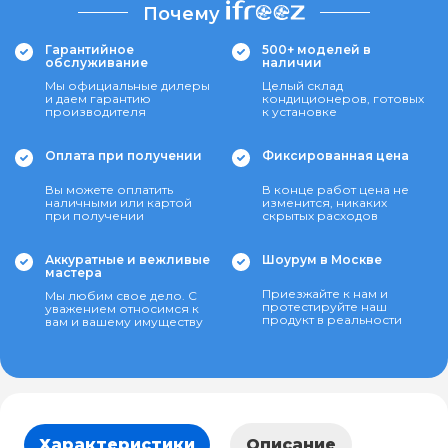
Почему
Гарантийное
500+ моделей в
обслуживание
наличии
Мы официальные дилеры
Целый склад
и даем гарантию
кондиционеров, готовых
производителя
к установке
Оплата при получении
Фиксированная цена
Вы можете оплатить
В конце работ цена не
наличными или картой
изменится, никаких
при получении
скрытых расходов
Аккуратные и вежливые
Шоурум в Москве
мастера
Приезжайте к нам и
Мы любим свое дело. С
протестируйте наш
уважением относимся к
продукт в реальности
вам и вашему имуществу
Характеристики
Описание