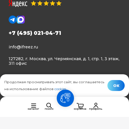
+7 (495) 021-04-71
info@ifreez.ru
127282, г. Москва, ул. Чермянская, д. 1, стр. 1, 3 этаж,
311 офис
Политика конфиденциальности
Продолжая просматривать этот сайт, вы соглашаетесь
Политика использования Cookies
ОК
на использование файлов
cookies
.
© Ifreez - продажа и установка климатической техники,
связь
2015–2026 г.
каталог
поиск
корзина
профиль