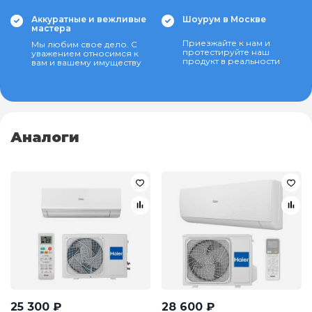
Аккуратные и вежливые
Шоурум в Москве
мастера
Приезжайте к нам и
Мы любим свое дело. С
протестируйте наш
уважением относимся к
продукт в реальности
вам и вашему имуществу
Аналоги
25 300
₽
28 600
₽