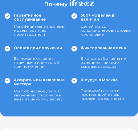
Почему
Гарантийное
500+ моделей в
обслуживание
наличии
Мы официальные дилеры
Целый склад
и даем гарантию
кондиционеров, готовых
производителя
к установке
Оплата при получении
Фиксированная цена
Вы можете оплатить
В конце работ цена не
наличными или картой
изменится, никаких
при получении
скрытых расходов
Аккуратные и вежливые
Шоурум в Москве
мастера
Приезжайте к нам и
Мы любим свое дело. С
протестируйте наш
уважением относимся к
продукт в реальности
вам и вашему имуществу