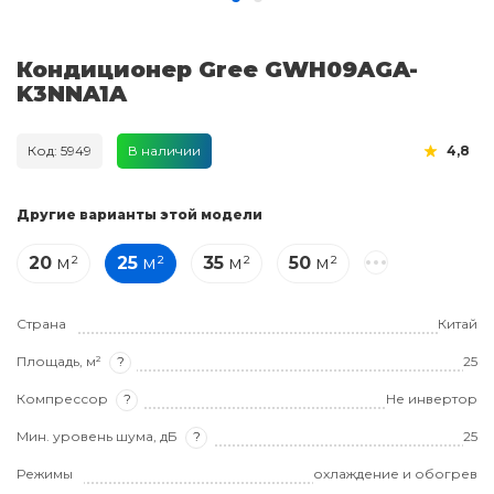
Кондиционер Gree GWH09AGA-
K3NNA1A
Код: 5949
В наличии
4,8
Другие варианты этой модели
20
м²
25
м²
35
м²
50
м²
Страна
Китай
Площадь, м²
?
25
Компрессор
?
Не инвертор
Мин. уровень шума, дБ
?
25
Режимы
охлаждение и обогрев