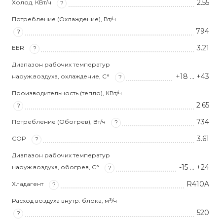
2.55
Холод, КВт/ч
?
Потребление (Охлаждение), Вт/ч
794
?
3.21
EER
?
Диапазон рабочих температур
+18 … +43
наруж.воздуха, охлаждение, С°
?
Производительность (тепло), КВт/ч
2.65
?
734
Потребление (Обогрев), Вт/ч
?
3.61
COP
?
Диапазон рабочих температур
-15 … +24
наруж.воздуха, обогрев, С°
?
R410A
Хладагент
?
Расход воздуха внутр. блока, м³/ч
520
?