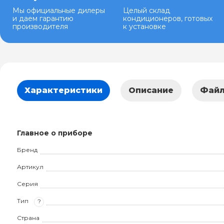
Мы официальные дилеры
Целый склад
и даем гарантию
кондиционеров, готовых
производителя
к установке
Характеристики
Описание
Фай
Главное о приборе
Бренд
Артикул
Серия
Тип
?
Страна