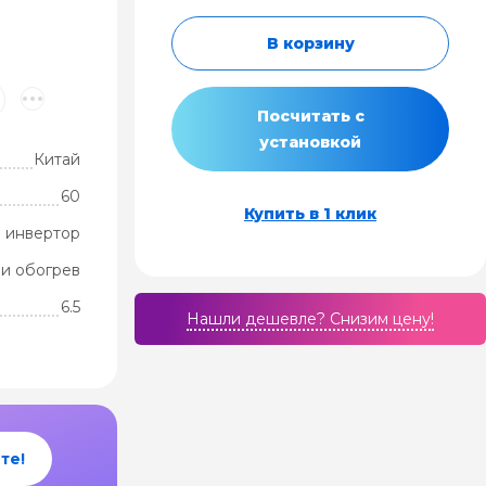
В корзину
Посчитать с
установкой
Китай
60
Купить в 1 клик
 инвертор
и обогрев
6.5
Нашли дешевле? Cнизим цену!
те!