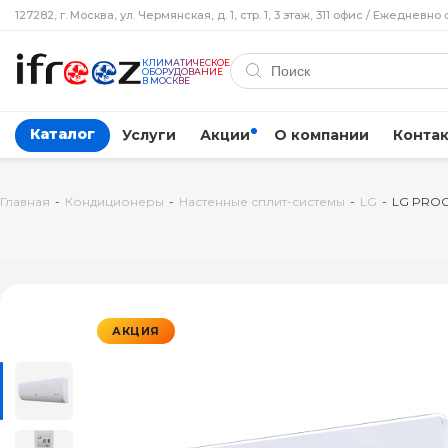
127282, г. Москва, ул. Чермянская, д. 1, стр. 1, 3 этаж, 311 офис / Ежедневно 
КЛИМАТИЧЕСКОЕ
ОБОРУДОВАНИЕ
В МОСКВЕ
Каталог
Услуги
Акции
О компании
Конта
Главная
-
Кондиционеры
-
Настенные сплит-системы
-
LG
-
LG PROC
АКЦИЯ