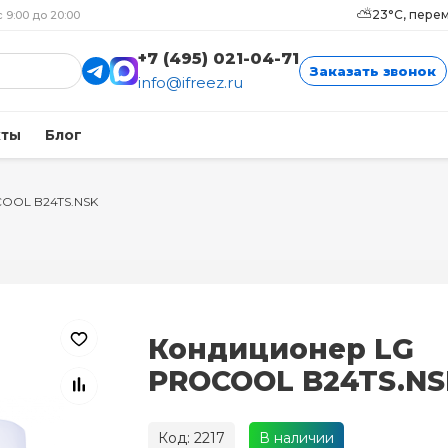
⛅
23°C, пере
с 9:00 до 20:00
+7 (495) 021-04-71
Заказать звонок
info@ifreez.ru
кты
Блог
OOL B24TS.NSK
Кондиционер LG
PROCOOL B24TS.NS
Код: 2217
В наличии