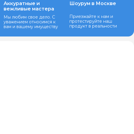
Аккуратные и
Шоурум в Москве
вежливые мастера
Приезжайте к нам и
Мы любим свое дело. С
протестируйте наш
уважением относимся к
продукт в реальности
вам и вашему имуществу