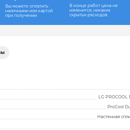
В конце работ цена не
Вы можете оплатить
изменится, никаких
наличными или картой
скрытых расходов
при получении
лы
LG PROCOOL 
ProCool Du
Настенная спл