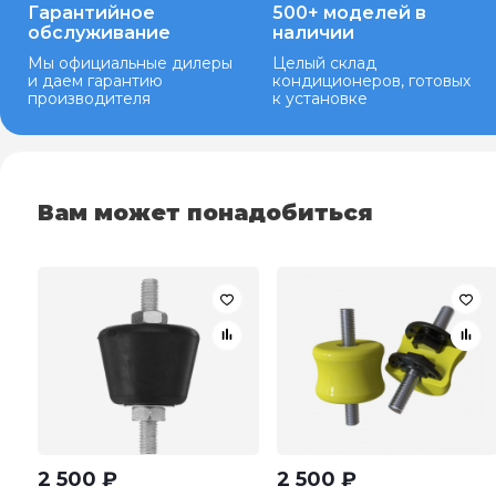
Гарантийное
500+ моделей в
обслуживание
наличии
Мы официальные дилеры
Целый склад
и даем гарантию
кондиционеров, готовых
производителя
к установке
Вам может понадобиться
2 500
₽
2 500
₽