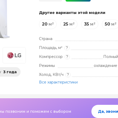
Другие варианты этой модели
20
м²
25
м²
35
м²
50
м²
Страна
Площадь, м²
?
Компрессор
Полный
?
Режимы
охлаждение 
у
3 года
Холод, КВт/ч
?
Все характеристики
мы позвоним и поможем с выбором
Да, звони