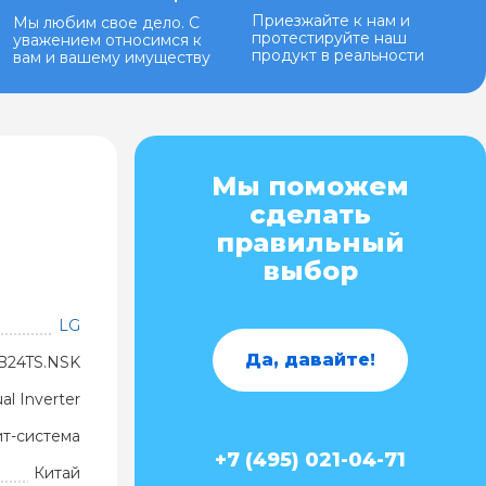
Приезжайте к нам и
Мы любим свое дело. С
протестируйте наш
уважением относимся к
продукт в реальности
вам и вашему имуществу
Мы поможем
сделать
правильный
выбор
LG
Да, давайте!
B24TS.NSK
al Inverter
ит-система
+7 (495) 021-04-71
Китай