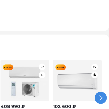
АКЦИЯ
АКЦИЯ
408 990
₽
102 600
₽
2