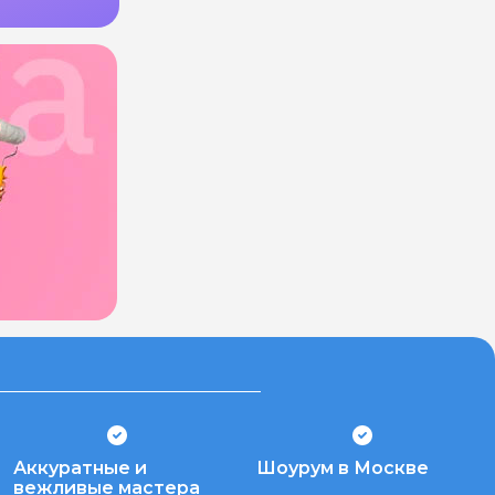
Аккуратные и
Шоурум в Москве
вежливые мастера