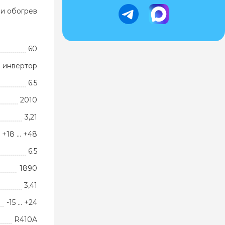
и обогрев
60
 инвертор
6.5
2010
3,21
+18 … +48
6.5
1890
3,41
-15 … +24
R410A