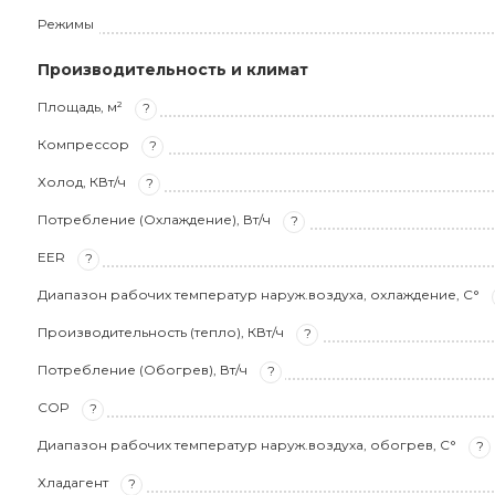
Режимы
Производительность и климат
Площадь, м²
?
Компрессор
?
Холод, КВт/ч
?
Потребление (Охлаждение), Вт/ч
?
EER
?
Диапазон рабочих температур наруж.воздуха, охлаждение, С°
Производительность (тепло), КВт/ч
?
Потребление (Обогрев), Вт/ч
?
COP
?
Диапазон рабочих температур наруж.воздуха, обогрев, С°
?
Хладагент
?