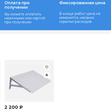
Оплата при
Фиксированная цена
получении
В конце работ цена не
Вы можете оплатить
изменится, никаких
наличными или картой
скрытых расходов
при получении
2 200
₽