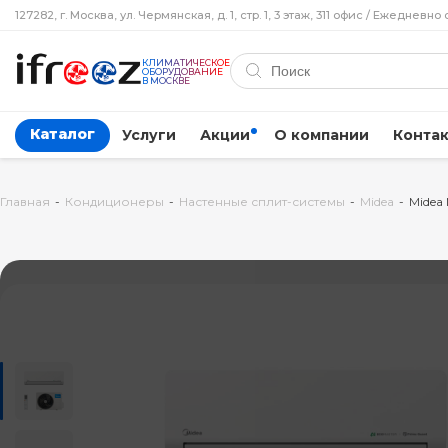
127282, г. Москва, ул. Чермянская, д. 1, стр. 1, 3 этаж, 311 офис / Ежедневно 
КЛИМАТИЧЕСКОЕ
ОБОРУДОВАНИЕ
В МОСКВЕ
Каталог
Услуги
Акции
О компании
Конта
Главная
-
Кондиционеры
-
Настенные сплит-системы
-
Midea
-
Midea