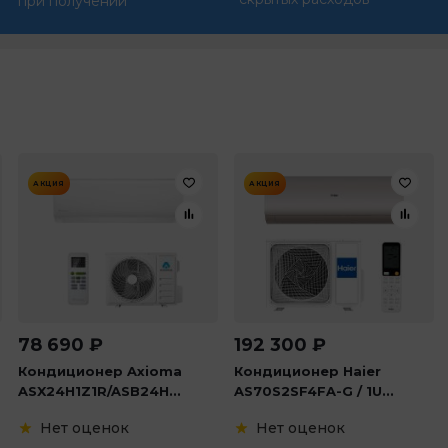
при получении
АКЦИЯ
АКЦИЯ
78 690
₽
192 300
₽
Кондиционер Axioma
Кондиционер Haier
ASX24H1Z1R/ASB24H...
AS70S2SF4FA-G / 1U...
Нет оценок
Нет оценок