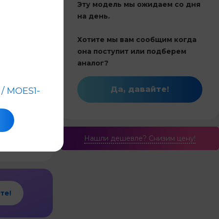
Эту модель мы ожидаем со дня
4,8
на день.
Хотите мы вам сообщим когда
Китай
она поступит или подберем
70
аналог?
Инвертор
Да, давайте!
/ MOES1-
21.5
и обогрев
7.03
Нашли дешевле? Cнизим цену!
те!