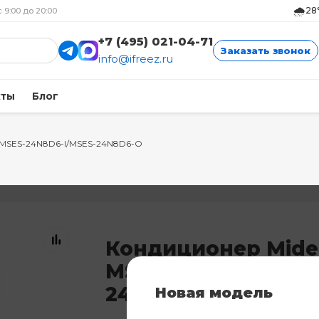
🌧️
28
с 9:00 до 20:00
+7 (495) 021-04-71
Заказать звонок
info@ifreez.ru
кты
Блог
 MSES-24N8D6-I/MSES-24N8D6-O
Кондиционер Mide
MSES-24N8D6-I/MSE
24N8D6-O
Новая модель