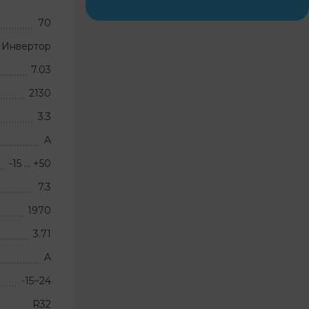
70
Инвертор
7.03
2130
3.3
A
-15 … +50
7.3
1970
3.71
A
-15~24
R32