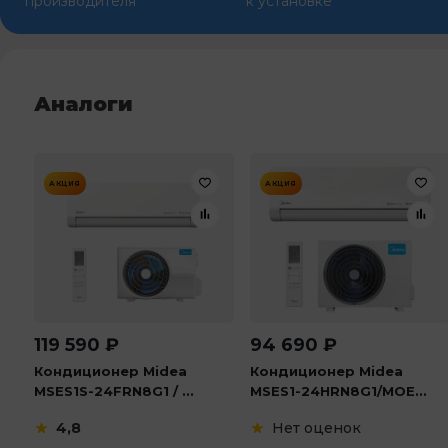
производителя
к установке
Аналоги
АКЦИЯ
АКЦИЯ
119 590
₽
94 690
₽
Кондиционер Midea
Кондиционер Midea
MSES1S-24FRN8G1 / ...
MSES1-24HRN8G1/MOE...
4,8
Нет оценок