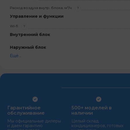
Расход воздуха внутр. блока, м³/ч
?
Управление и функции
Wi-fi
?
Внутренний блок
Наружный блок
Ещё...
Гарантийное
500+ моделей в
обслуживание
наличии
Мы официальные дилеры
Целый склад
и даем гарантию
кондиционеров, готовых