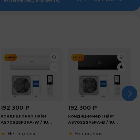
вам и вашему имуществу
АКЦИЯ
АКЦИЯ
192 300
₽
192 300
₽
1
Кондиционер Haier
Кондиционер Haier
К
AS70S2SF3FA-W / 1U...
AS70S2SF3FA-B / 1U...
K
Нет оценок
Нет оценок