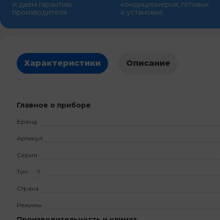
и даем гарантию
кондиционеров, готовых
производителя
к установке
Характеристики
Описание
Главное о приборе
Бренд
Артикул
Серия
Тип
?
Страна
Режимы
Производительность и климат