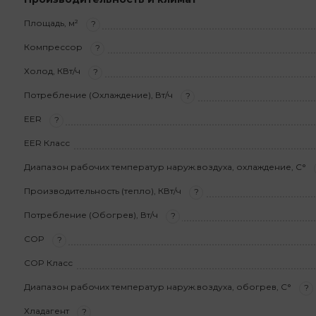
Площадь, м²
?
Компрессор
?
Холод, КВт/ч
?
Потребление (Охлаждение), Вт/ч
?
EER
?
EER Класс
Диапазон рабочих температур наруж.воздуха, охлаждение, С°
Производительность (тепло), КВт/ч
?
Потребление (Обогрев), Вт/ч
?
COP
?
COP Класс
Диапазон рабочих температур наруж.воздуха, обогрев, С°
?
Хладагент
?