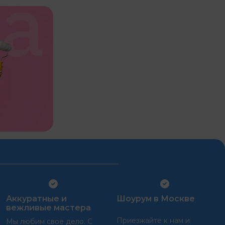
Аккуратные и
Шоурум в Москве
вежливые мастера
Приезжайте к нам и
Мы любим свое дело. С