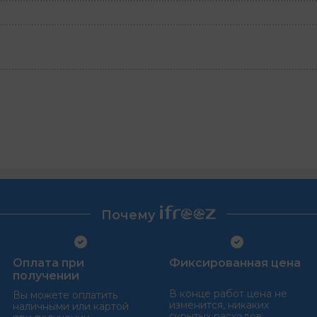
Почему
Оплата при
Фиксированная цена
получении
В конце работ цена не
Вы можете оплатить
изменится, никаких
наличными или картой
скрытых расходов