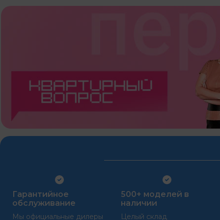
Гарантийное
500+ моделей в
обслуживание
наличии
Мы официальные дилеры
Целый склад