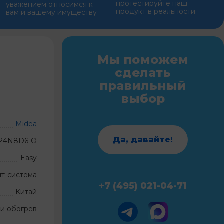
протестируйте наш
уважением относимся к
продукт в реальности
вам и вашему имуществу
Мы поможем
сделать
правильный
выбор
Midea
Да, давайте!
-24N8D6-O
Easy
ит-система
+7 (495) 021-04-71
Китай
и обогрев