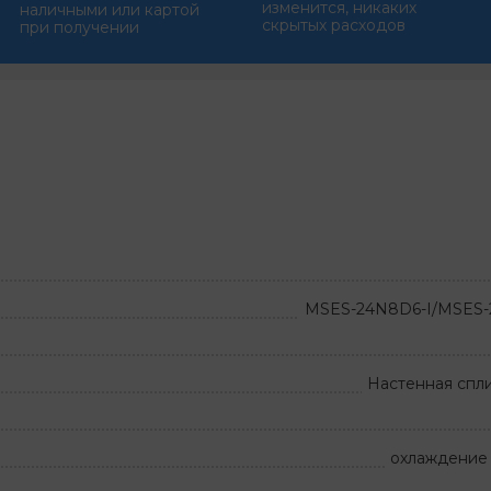
изменится, никаких
наличными или картой
скрытых расходов
при получении
MSES-24N8D6-I/MSES
Настенная спл
охлаждение 