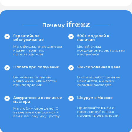
Почему
Гарантийное
500+ моделей в
обслуживание
наличии
Мы официальные дилеры
Целый склад
и даем гарантию
кондиционеров, готовых
производителя
к установке
Оплата при получении
Фиксированная цена
Вы можете оплатить
В конце работ цена не
наличными или картой
изменится, никаких
при получении
скрытых расходов
Аккуратные и вежливые
Шоурум в Москве
мастера
Приезжайте к нам и
Мы любим свое дело. С
протестируйте наш
уважением относимся к
продукт в реальности
вам и вашему имуществу