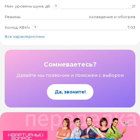
Мин. уровень шума, дБ
?
21
Режимы
охлаждение и обогрев
Холод, КВт/ч
?
7.03
Все характеристики
Сомневаетесь?
Давайте мы позвоним и поможем с выбором
Да, звоните!