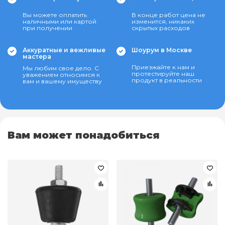
Вы можете оплатить
В конце работ цена не
наличными или картой
изменится, никаких
при получении
скрытых расходов
Аккуратные и вежливые
Шоурум в Москве
мастера
Приезжайте к нам и
Мы любим свое дело. С
протестируйте наш
уважением относимся к
продукт в реальности
вам и вашему имуществу
Вам может понадобиться