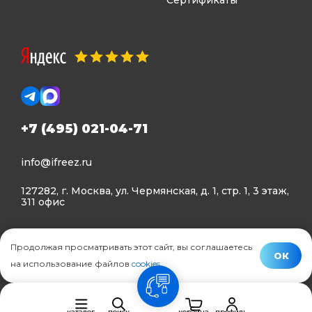
Сертификаты
+7 (495) 021-04-71
info@ifreez.ru
127282, г. Москва, ул. Чермянская, д. 1, стр. 1, 3 этаж,
311 офис
Политика конфиденциальности
Продолжая просматривать этот сайт, вы соглашаетесь
Политика использования Cookies
ОК
на использование файлов
cookies
.
© Ifreez - продажа и установка климатической техники,
связь
2015–2026 г.
каталог
поиск
корзина
профиль