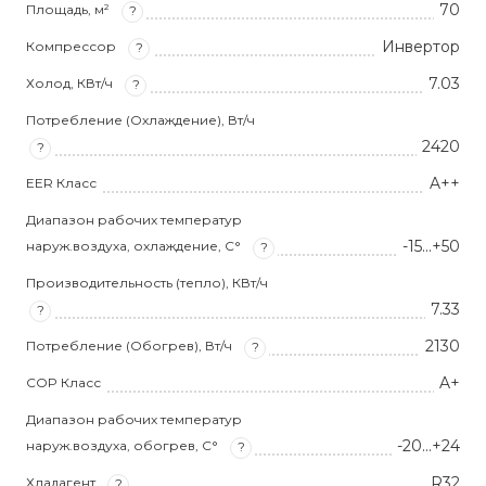
70
Площадь, м²
?
Инвертор
Компрессор
?
7.03
Холод, КВт/ч
?
Потребление (Охлаждение), Вт/ч
2420
?
A++
EER Класс
Диапазон рабочих температур
-15...+50
наруж.воздуха, охлаждение, С°
?
Производительность (тепло), КВт/ч
7.33
?
2130
Потребление (Обогрев), Вт/ч
?
A+
COP Класс
Диапазон рабочих температур
-20...+24
наруж.воздуха, обогрев, С°
?
R32
Хладагент
?