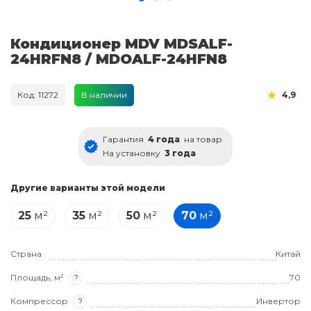
Кондиционер MDV MDSALF-
24HRFN8 / MDOALF-24HFN8
Код: 11272
В наличии
4,9
Гарантия
4 года
на товар
На установку
3 года
Другие варианты этой модели
25
м²
35
м²
50
м²
70
м²
Страна
Китай
Площадь, м²
?
70
Компрессор
?
Инвертор