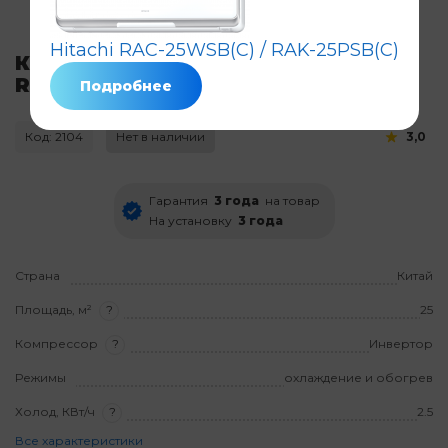
Hitachi RAC-25WSB(C) / RAK-25PSB(C)
Кондиционер Hitachi RAC-25WXB /
RAK-25RXB
Подробнее
Код: 2104
Нет в наличии
3,0
Гарантия
3 года
на товар
На установку
3 года
Страна
Китай
Площадь, м²
?
25
Компрессор
?
Инвертор
Режимы
охлаждение и обогрев
Холод, КВт/ч
?
2.5
Все характеристики