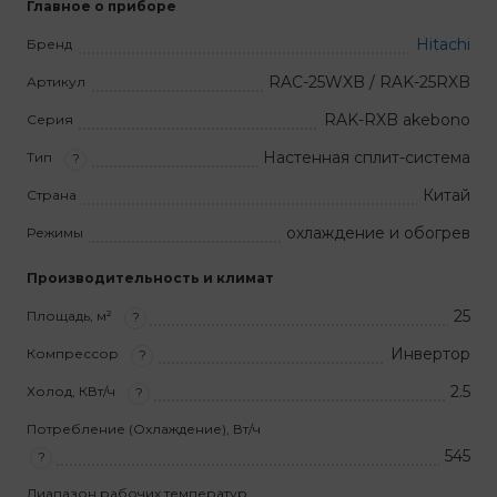
Главное о приборе
Hitachi
Бренд
RAC-25WXB / RAK-25RXB
Артикул
RAK-RXB akebono
Серия
Настенная сплит-система
Тип
?
Китай
Страна
охлаждение и обогрев
Режимы
Производительность и климат
25
Площадь, м²
?
Инвертор
Компрессор
?
2.5
Холод, КВт/ч
?
Потребление (Охлаждение), Вт/ч
545
?
Диапазон рабочих температур