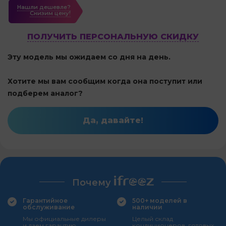
Нашли дешевле?
Cнизим цену!
ПОЛУЧИТЬ ПЕРСОНАЛЬНУЮ СКИДКУ
Эту модель мы ожидаем со дня на день.
Хотите мы вам сообщим когда она поступит или
подберем аналог?
Да, давайте!
Почему
Гарантийное
500+ моделей в
обслуживание
наличии
Мы официальные дилеры
Целый склад
и даем гарантию
кондиционеров, готовых