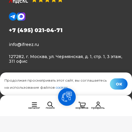
+7 (495) 021-04-71
info@ifreez.ru
127282, г. Москва, ул. Чермянская, д. 1, стр. 1, 3 этаж,
311 офис
Политика конфиденциальности
Продолжая просматривать этот сайт, вы соглашаетесь
Политика использования Cookies
ОК
на использование файлов
cookies
.
© Ifreez - продажа и установка климатической техники,
связь
2015–2026 г.
каталог
поиск
корзина
профиль