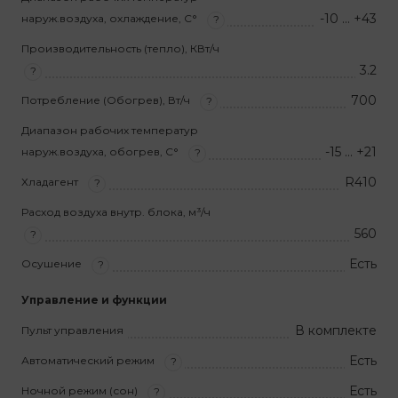
-10 … +43
наруж.воздуха, охлаждение, С°
?
Производительность (тепло), КВт/ч
3.2
?
700
Потребление (Обогрев), Вт/ч
?
Диапазон рабочих температур
-15 … +21
наруж.воздуха, обогрев, С°
?
R410
Хладагент
?
Расход воздуха внутр. блока, м³/ч
560
?
Есть
Осушение
?
Управление и функции
В комплекте
Пульт управления
Есть
Автоматический режим
?
Есть
Ночной режим (сон)
?