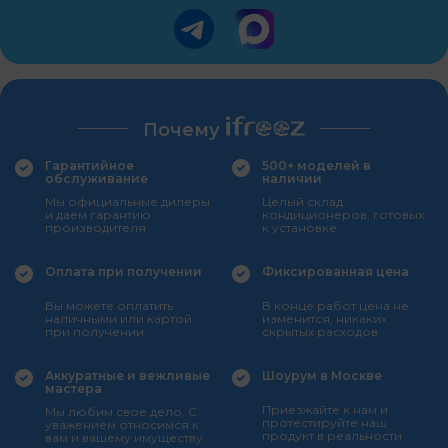
Почему
Гарантийное
500+ моделей в
обслуживание
наличии
Мы официальные дилеры
Целый склад
и даем гарантию
кондиционеров, готовых
производителя
к установке
Оплата при получении
Фиксированная цена
Вы можете оплатить
В конце работ цена не
наличными или картой
изменится, никаких
при получении
скрытых расходов
Аккуратные и вежливые
Шоурум в Москве
мастера
Приезжайте к нам и
Мы любим свое дело. С
протестируйте наш
уважением относимся к
продукт в реальности
вам и вашему имуществу