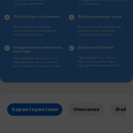
производителя
к установке
Оплата при получении
Фиксированная цена
Вы можете оплатить
В конце работ цена не
наличными или картой
изменится, никаких
при получении
скрытых расходов
Аккуратные и вежливые
Шоурум в Москве
мастера
Приезжайте к нам и
Мы любим свое дело. С
протестируйте наш
уважением относимся к
продукт в реальности
вам и вашему имуществу
Характеристики
Описание
Файл