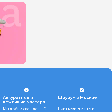
Аккуратные и
Шоурум в Москве
вежливые мастера
Приезжайте к нам и
Мы любим свое дело. С