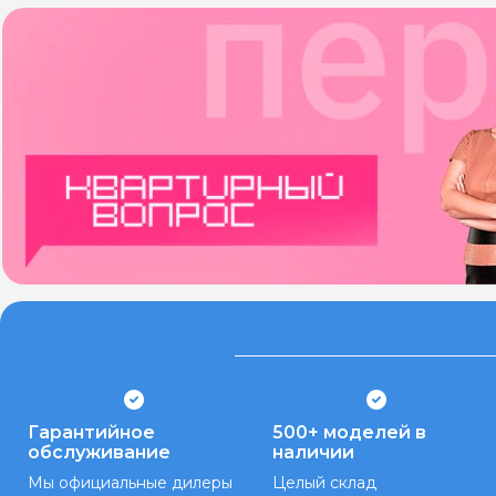
Гарантийное
500+ моделей в
обслуживание
наличии
Мы официальные дилеры
Целый склад