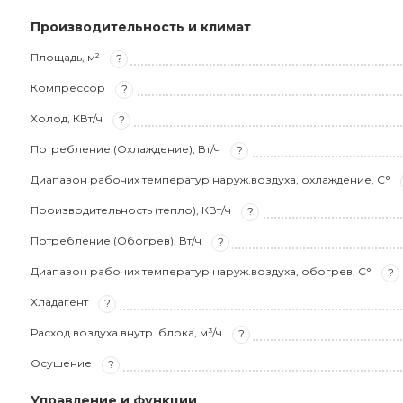
Производительность и климат
Площадь, м²
?
Компрессор
?
Холод, КВт/ч
?
Потребление (Охлаждение), Вт/ч
?
Диапазон рабочих температур наруж.воздуха, охлаждение, С°
Производительность (тепло), КВт/ч
?
Потребление (Обогрев), Вт/ч
?
Диапазон рабочих температур наруж.воздуха, обогрев, С°
?
Хладагент
?
Расход воздуха внутр. блока, м³/ч
?
Осушение
?
Управление и функции