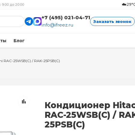
☁️
29°C
с 9:00 до 20:00
+7 (495) 021-04-71
Заказать звонок
info@ifreez.ru
кты
Блог
chi RAC-25WSB(C) / RAK-25PSB(C)
Кондиционер Hitac
RAC-25WSB(C) / RA
25PSB(C)