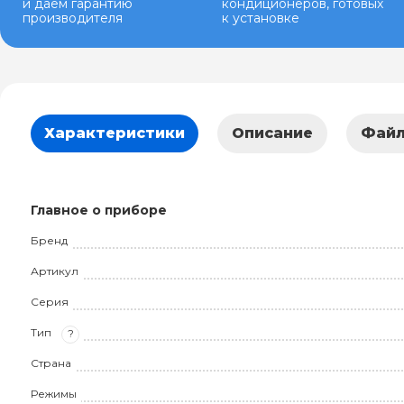
и даем гарантию
кондиционеров, готовых
производителя
к установке
Характеристики
Описание
Фай
Главное о приборе
Бренд
Артикул
Серия
Тип
?
Страна
Режимы