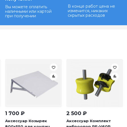
В конце работ цена не
Вы можете оплатить
изменится, никаких
наличными или картой
скрытых расходов
при получении
1 700
₽
2 500
₽
Аксессуар Козырек
Аксессуар Комплект
800х550 для кондиц...
виброопор RF-V60P...