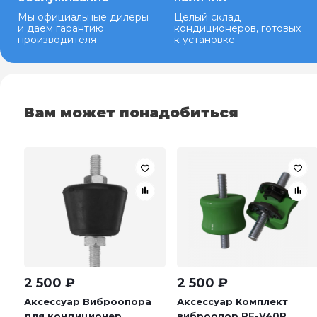
Мы официальные дилеры
Целый склад
и даем гарантию
кондиционеров, готовых
производителя
к установке
Вам может понадобиться
2 500
₽
2 500
₽
Аксессуар Виброопора
Аксессуар Комплект
для кондиционер...
виброопор RF-V40P...