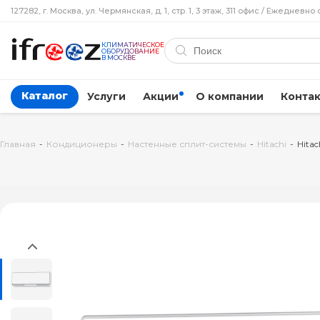
127282, г. Москва, ул. Чермянская, д. 1, стр. 1, 3 этаж, 311 офис / Ежедневно 
КЛИМАТИЧЕСКОЕ
ОБОРУДОВАНИЕ
В МОСКВЕ
Каталог
Услуги
Акции
О компании
Конта
Главная
-
Кондиционеры
-
Настенные сплит-системы
-
Hitachi
-
Hita