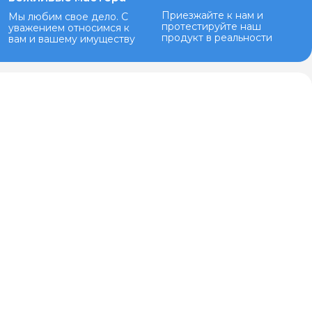
Приезжайте к нам и
Мы любим свое дело. С
протестируйте наш
уважением относимся к
продукт в реальности
вам и вашему имуществу