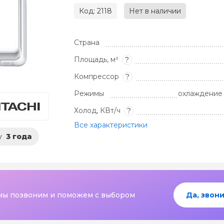
Код: 2118
Нет в наличии
Страна
Площадь, м²
?
Компрессор
?
Режимы
охлаждение 
Холод, КВт/ч
?
Все характеристики
у
3 года
мы позвоним и поможем с выбором
Да, звони