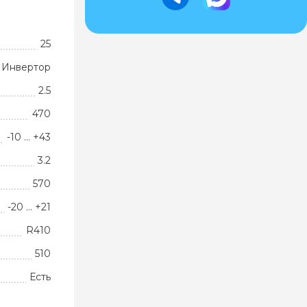
25
Инвертор
2.5
470
-10 … +43
3.2
570
-20 … +21
R410
510
Есть