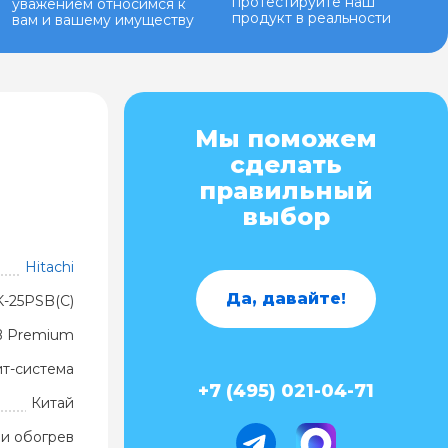
протестируйте наш
уважением относимся к
продукт в реальности
вам и вашему имуществу
Мы поможем
сделать
правильный
выбор
Hitachi
Да, давайте!
K-25PSB(C)
B Premium
ит-система
+7 (495) 021-04-71
Китай
и обогрев