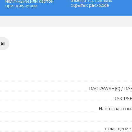
изменится, никаких
наличными или картой
скрытых расходов
при получении
лы
RAC-25WSB(C) / RA
RAK-PS
Настенная спл
охлаждение 