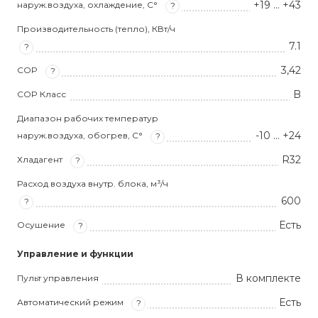
+19 ... +43
наруж.воздуха, охлаждение, С°
?
Производительность (тепло), КВт/ч
7.1
?
3,42
COP
?
B
COP Класс
Диапазон рабочих температур
-10 ... +24
наруж.воздуха, обогрев, С°
?
R32
Хладагент
?
Расход воздуха внутр. блока, м³/ч
600
?
Есть
Осушение
?
Управление и функции
В комплекте
Пульт управления
Есть
Автоматический режим
?