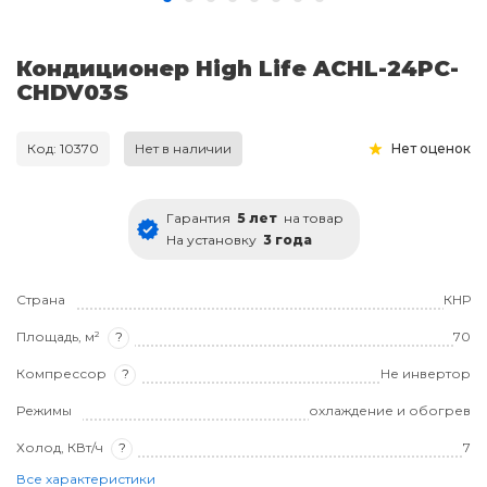
Кондиционер High Life ACHL-24PC-
CHDV03S
Код: 10370
Нет в наличии
Нет оценок
Гарантия
5 лет
на товар
На установку
3 года
Страна
КНР
Площадь, м²
?
70
Компрессор
?
Не инвертор
Режимы
охлаждение и обогрев
Холод, КВт/ч
?
7
Все характеристики