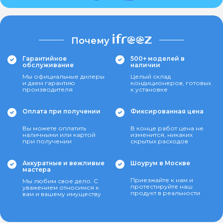
Почему
Гарантийное
500+ моделей в
обслуживание
наличии
Мы официальные дилеры
Целый склад
и даем гарантию
кондиционеров, готовых
производителя
к установке
Оплата при получении
Фиксированная цена
Вы можете оплатить
В конце работ цена не
наличными или картой
изменится, никаких
при получении
скрытых расходов
Аккуратные и вежливые
Шоурум в Москве
мастера
Приезжайте к нам и
Мы любим свое дело. С
протестируйте наш
уважением относимся к
продукт в реальности
вам и вашему имуществу