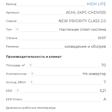
HIGH LIFE
Бренд
ACHL-24PC-CHDV03S
Артикул
NEW PRIORITY CLASS 2.0
Серия
Настенная сплит-система
Тип
?
КНР
Страна
охлаждение и обогрев
Режимы
Производительность и климат
70
Площадь, м²
?
Не инвертор
Компрессор
?
7
Холод, КВт/ч
?
3,21
EER
?
A
EER Класс
Диапазон рабочих температур