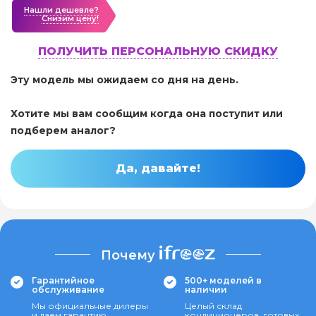
Нашли дешевле?
Cнизим цену!
ПОЛУЧИТЬ ПЕРСОНАЛЬНУЮ СКИДКУ
Эту модель мы ожидаем со дня на день.
Хотите мы вам сообщим когда она поступит или
подберем аналог?
Да, давайте!
Почему
Гарантийное
500+ моделей в
обслуживание
наличии
Мы официальные дилеры
Целый склад
и даем гарантию
кондиционеров, готовых