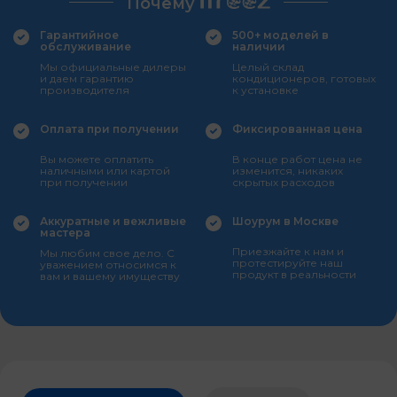
Почему
Гарантийное
500+ моделей в
обслуживание
наличии
Мы официальные дилеры
Целый склад
и даем гарантию
кондиционеров, готовых
производителя
к установке
Оплата при получении
Фиксированная цена
Вы можете оплатить
В конце работ цена не
наличными или картой
изменится, никаких
при получении
скрытых расходов
Аккуратные и вежливые
Шоурум в Москве
мастера
Приезжайте к нам и
Мы любим свое дело. С
протестируйте наш
уважением относимся к
продукт в реальности
вам и вашему имуществу