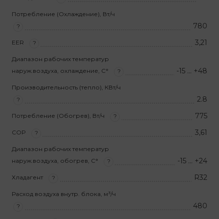
Потребление (Охлаждение), Вт/ч
780
?
3,21
EER
?
Диапазон рабочих температур
-15 … +48
наруж.воздуха, охлаждение, С°
?
Производительность (тепло), КВт/ч
2.8
?
775
Потребление (Обогрев), Вт/ч
?
3,61
COP
?
Диапазон рабочих температур
-15 … +24
наруж.воздуха, обогрев, С°
?
R32
Хладагент
?
Расход воздуха внутр. блока, м³/ч
480
?