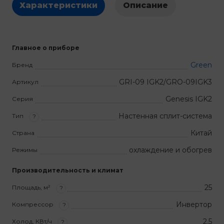
Характеристики
Описание
Главное о приборе
Green
Бренд
GRI-09 IGK2/GRO-09IGK3
Артикул
Genesis IGK2
Серия
Настенная сплит-система
Тип
?
Китай
Страна
охлаждение и обогрев
Режимы
Производительность и климат
25
Площадь, м²
?
Инвертор
Компрессор
?
2.5
Холод, КВт/ч
?