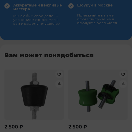
Аккуратные и вежливые
Шоурум в Москве
мастера
Приезжайте к нам и
Мы любим свое дело. С
протестируйте наш
уважением относимся к
продукт в реальности
вам и вашему имуществу
Вам может понадобиться
2 500
₽
2 500
₽