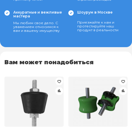
Аккуратные и вежливые
Шоурум в Москве
мастера
Приезжайте к нам и
Мы любим свое дело. С
протестируйте наш
уважением относимся к
продукт в реальности
вам и вашему имуществу
Вам может понадобиться