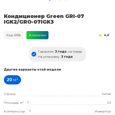
Кондиционер Green GRI-07
IGK2/GRO-07IGK3
Код: 6166
В наличии
4,0
Гарантия
3 года
на товар
На установку
3 года
Другие варианты этой модели
20
м²
Страна
Китай
Площадь, м²
?
20
Компрессор
?
Инвертор