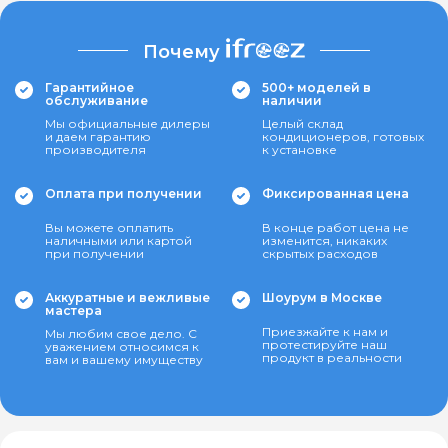
Почему
Гарантийное
500+ моделей в
обслуживание
наличии
Мы официальные дилеры
Целый склад
и даем гарантию
кондиционеров, готовых
производителя
к установке
Оплата при получении
Фиксированная цена
Вы можете оплатить
В конце работ цена не
наличными или картой
изменится, никаких
при получении
скрытых расходов
Аккуратные и вежливые
Шоурум в Москве
мастера
Приезжайте к нам и
Мы любим свое дело. С
протестируйте наш
уважением относимся к
продукт в реальности
вам и вашему имуществу