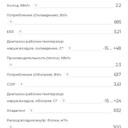
2.2
Холод, КВт/ч
?
Потребление (Охлаждение), Вт/ч
685
?
3,21
EER
?
Диапазон рабочих температур
-15 … +48
наруж.воздуха, охлаждение, С°
?
Производительность (тепло), КВт/ч
2.3
?
637
Потребление (Обогрев), Вт/ч
?
3,61
COP
?
Диапазон рабочих температур
-15 … +24
наруж.воздуха, обогрев, С°
?
R32
Хладагент
?
Расход воздуха внутр. блока, м³/ч
500
?