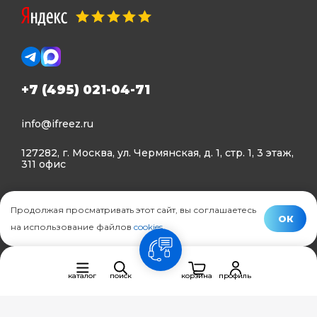
+7 (495) 021-04-71
info@ifreez.ru
127282, г. Москва, ул. Чермянская, д. 1, стр. 1, 3 этаж,
311 офис
Политика конфиденциальности
Продолжая просматривать этот сайт, вы соглашаетесь
Политика использования Cookies
ОК
на использование файлов
cookies
.
© Ifreez - продажа и установка климатической техники,
связь
2015–2026 г.
каталог
поиск
корзина
профиль