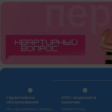
Гарантийное
500+ моделей в
обслуживание
наличии
Мы официальные дилеры
Целый склад