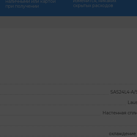
изменится, никаких
наличными или картой
скрытых расходов
при получении
SAS24L4-A/
Lau
Настенная спл
охлаждение 