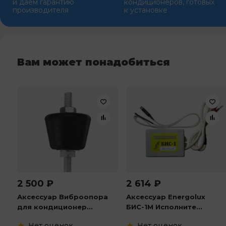
и даем гарантию
кондиционеров, готовых
производителя
к установке
Вам может понадобиться
2 500
₽
2 614
₽
Аксессуар Виброопора
Аксессуар Energolux
для кондиционер...
БИС-1М Исполните...
Нет оценок
Нет оценок