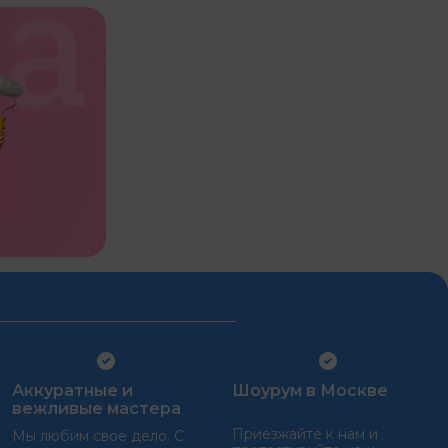
Аккуратные и
Шоурум в Москве
вежливые мастера
Приезжайте к нам и
Мы любим свое дело. С