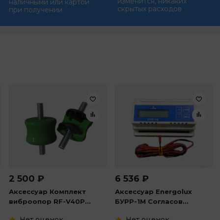
изменится, никаких
наличными или картой
скрытых расходов
при получении
2 500
₽
6 536
₽
Аксессуар Комплект
Аксессуар Energolux
виброопор RF-V40P...
БУРР-1М Согласов...
Нет оценок
Нет оценок