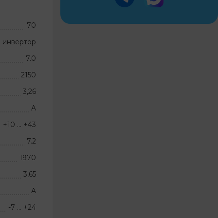
70
 инвертор
7.0
2150
3,26
A
+10 … +43
7.2
1970
3,65
A
-7 … +24