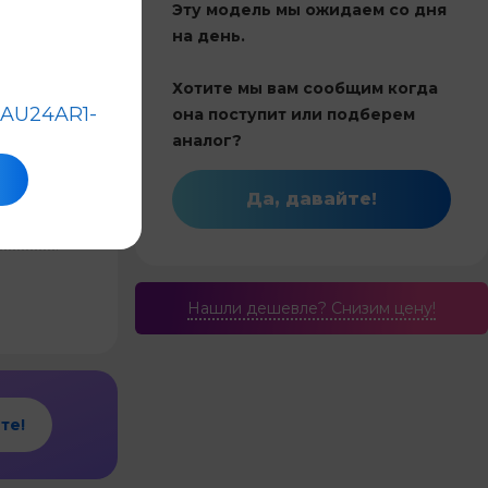
Эту модель мы ожидаем со дня
4,0
на день.
Хотите мы вам сообщим когда
Китай
SAU24AR1-
она поступит или подберем
70
аналог?
 инвертор
Да, давайте!
и обогрев
7.0
Нашли дешевле? Cнизим цену!
те!