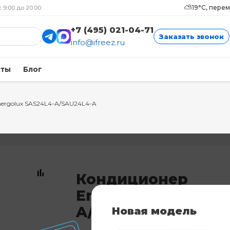
⛅
19°C, пере
с 9:00 до 20:00
+7 (495) 021-04-71
Заказать звонок
info@ifreez.ru
кты
Блог
ergolux SAS24L4-A/SAU24L4-A
Кондиционер
Energolux SAS24L4
A/SAU24L4-A
Новая модель