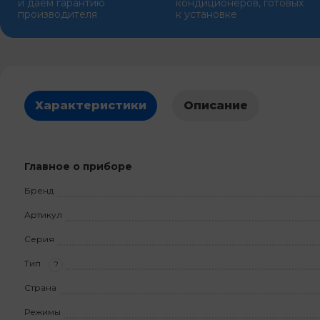
и даем гарантию
кондиционеров, готовых
производителя
к установке
Характеристики
Описание
Главное о приборе
Бренд
Артикул
Серия
Тип
?
Страна
Режимы