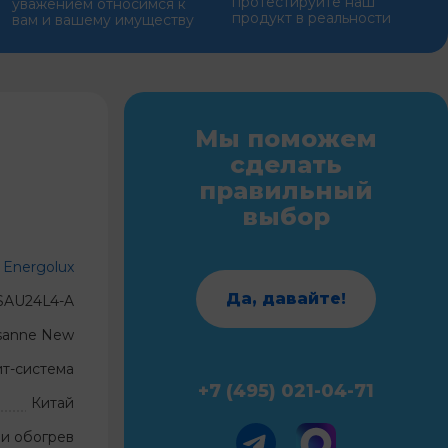
протестируйте наш
уважением относимся к
продукт в реальности
вам и вашему имуществу
Мы поможем
сделать
правильный
выбор
Energolux
Да, давайте!
SAU24L4-A
sanne New
ит-система
+7 (495) 021-04-71
Китай
и обогрев