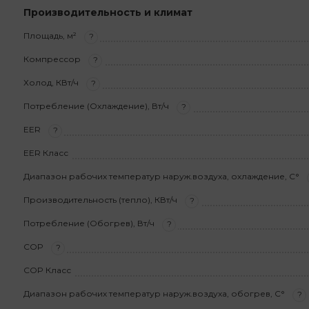
Производительность и климат
Площадь, м²
?
Компрессор
?
Холод, КВт/ч
?
Потребление (Охлаждение), Вт/ч
?
EER
?
EER Класс
Диапазон рабочих температур наруж.воздуха, охлаждение, С°
Производительность (тепло), КВт/ч
?
Потребление (Обогрев), Вт/ч
?
COP
?
COP Класс
Диапазон рабочих температур наруж.воздуха, обогрев, С°
?