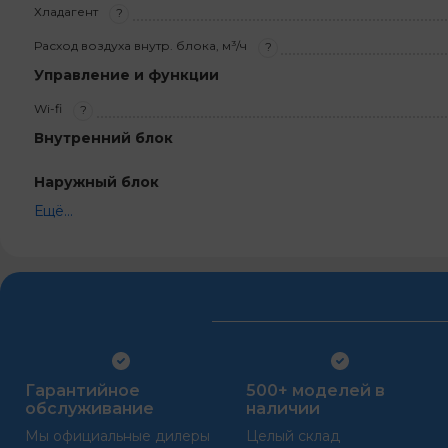
Хладагент
?
Расход воздуха внутр. блока, м³/ч
?
Управление и функции
Wi-fi
?
Внутренний блок
Наружный блок
Ещё...
Гарантийное
500+ моделей в
обслуживание
наличии
Мы официальные дилеры
Целый склад