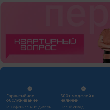
Гарантийное
500+ моделей в
обслуживание
наличии
Мы официальные дилеры
Целый склад