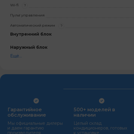
Wi-fi
?
Пульт управления
Автоматический режим
?
Внутренний блок
Наружный блок
Ещё...
Гарантийное
500+ моделей в
обслуживание
наличии
Мы официальные дилеры
Целый склад
и даем гарантию
кондиционеров, готовых
производителя
к установке