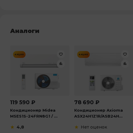
Аналоги
АКЦИЯ
АКЦИЯ
119 590
₽
78 690
₽
Кондиционер Midea
Кондиционер Axioma
MSES1S-24FRN8G1 / ...
ASX24H1Z1R/ASB24H...
4,8
Нет оценок