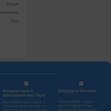
Опция
комплекте
Есть
Аккуратные и
Шоурум в Москве
вежливые мастера
Приезжайте к нам и
Мы любим свое дело. С
протестируйте наш
уважением относимся к
продукт в реальности
вам и вашему имуществу