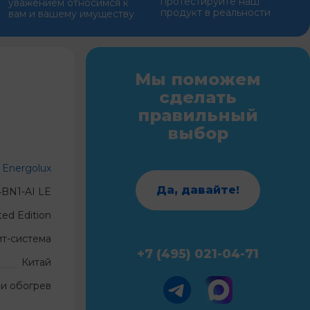
протестируйте наш
уважением относимся к
продукт в реальности
вам и вашему имуществу
Мы поможем
сделать
правильный
выбор
Energolux
Да, давайте!
BN1-AI LE
ted Edition
ит-система
+7 (495) 021-04-71
Китай
и обогрев