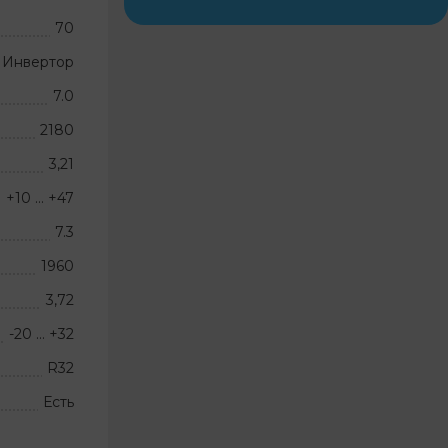
70
Инвертор
7.0
2180
3,21
+10 … +47
7.3
1960
3,72
-20 … +32
R32
Есть