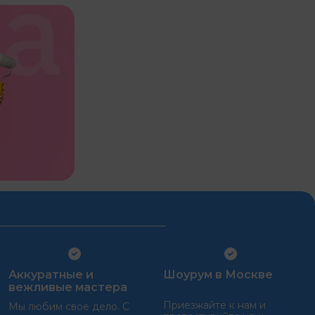
Аккуратные и
Шоурум в Москве
вежливые мастера
Приезжайте к нам и
Мы любим свое дело. С