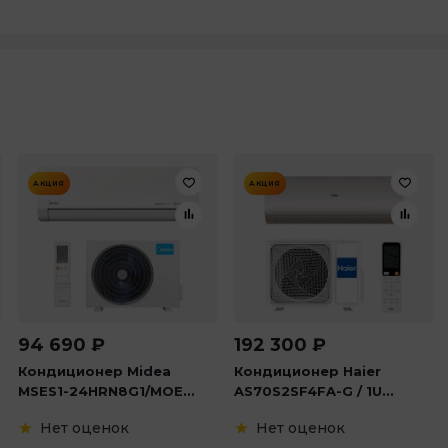
АКЦИЯ
АКЦИЯ
94 690
₽
192 300
₽
Кондиционер Midea
Кондиционер Haier
MSES1-24HRN8G1/MOE...
AS70S2SF4FA-G / 1U...
Нет оценок
Нет оценок