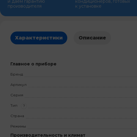
и даем гарантию
кондиционеров, готовых
производителя
к установке
Характеристики
Описание
Главное о приборе
Бренд
Артикул
Серия
Тип
?
Страна
Режимы
Производительность и климат