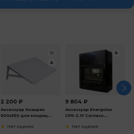
2 200
₽
9 804
₽
А
С
Аксессуар Козырек
Аксессуар Energolux
900х550 для кондиц...
СРК-2.1У Согласо...
Нет оценок
Нет оценок