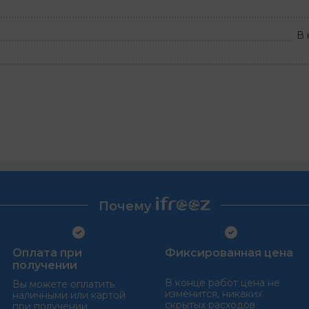
В 
Почему
Оплата при
Фиксированная цена
получении
В конце работ цена не
Вы можете оплатить
изменится, никаких
наличными или картой
скрытых расходов
при получении