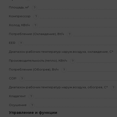
Площадь, м²
?
Компрессор
?
Холод, КВт/ч
?
Потребление (Охлаждение), Вт/ч
?
EER
?
Диапазон рабочих температур наруж.воздуха, охлаждение, С°
Производительность (тепло), КВт/ч
?
Потребление (Обогрев), Вт/ч
?
COP
?
Диапазон рабочих температур наруж.воздуха, обогрев, С°
?
Хладагент
?
Осушение
?
Управление и функции