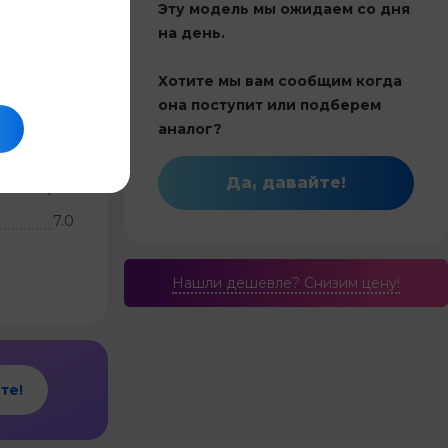
Эту модель мы ожидаем со дня
5,0
на день.
Хотите мы вам сообщим когда
Китай
она поступит или подберем
70
аналог?
Инвертор
Да, давайте!
и обогрев
7.0
Нашли дешевле? Cнизим цену!
те!