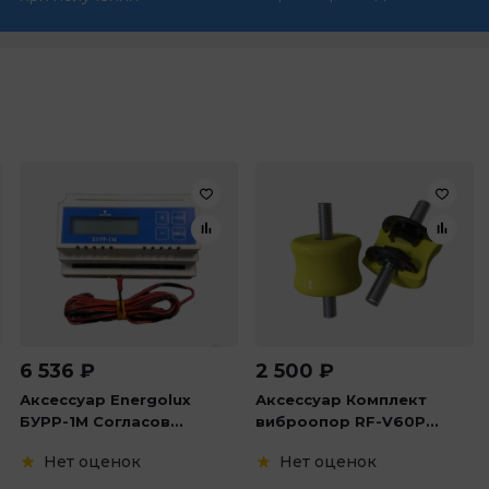
6 536
₽
2 500
₽
Аксессуар Energolux
Аксессуар Комплект
БУРР-1М Согласов...
виброопор RF-V60P...
Нет оценок
Нет оценок