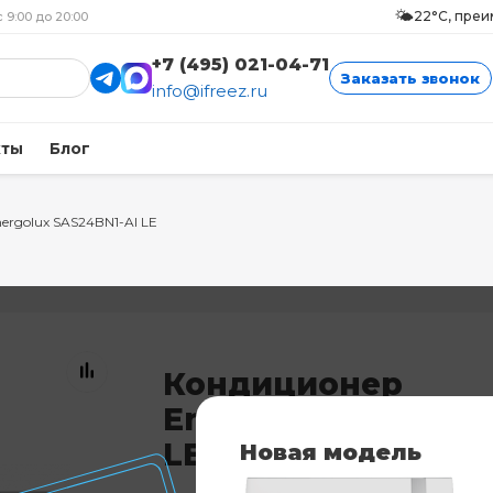
🌤️
22°C, пре
с 9:00 до 20:00
+7 (495) 021-04-71
Заказать звонок
info@ifreez.ru
кты
Блог
ergolux SAS24BN1-AI LE
Кондиционер
Energolux SAS24BN
LE
Новая модель