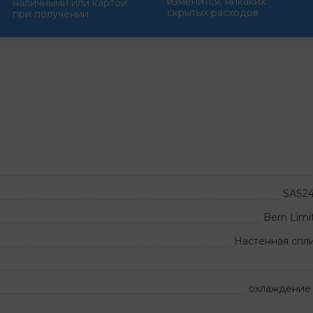
изменится, никаких
наличными или картой
скрытых расходов
при получении
SAS24
Bern Limi
Настенная спл
охлаждение 