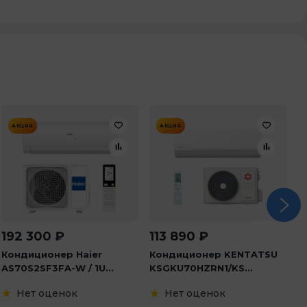
АКЦИЯ
АКЦИЯ
192 300
₽
113 890
₽
1
Кондиционер Haier
Кондиционер KENTATSU
К
AS70S2SF3FA-W / 1U...
KSGKU70HZRN1/KS...
A
Нет оценок
Нет оценок