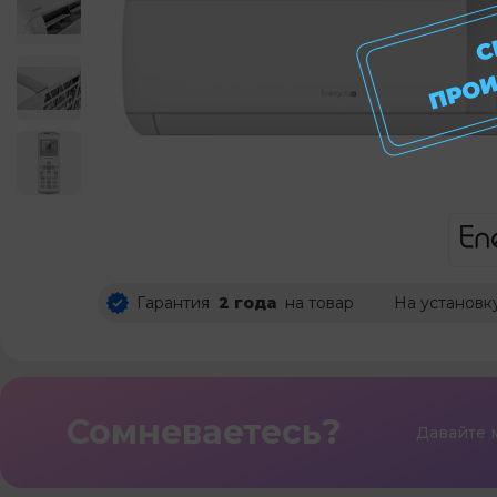
Гарантия
2 года
на товар
На установк
Сомневаетесь?
Давайте 