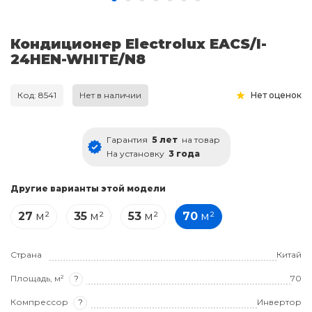
Кондиционер Electrolux EACS/I-
24HEN-WHITE/N8
Код: 8541
Нет в наличии
Нет оценок
Гарантия
5 лет
на товар
На установку
3 года
Другие варианты этой модели
27
м²
35
м²
53
м²
70
м²
Страна
Китай
Площадь, м²
?
70
Компрессор
?
Инвертор