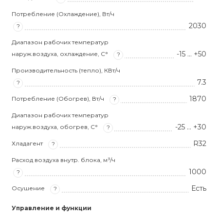
Потребление (Охлаждение), Вт/ч
2030
?
Диапазон рабочих температур
-15 … +50
наруж.воздуха, охлаждение, С°
?
Производительность (тепло), КВт/ч
7.3
?
1870
Потребление (Обогрев), Вт/ч
?
Диапазон рабочих температур
-25 … +30
наруж.воздуха, обогрев, С°
?
R32
Хладагент
?
Расход воздуха внутр. блока, м³/ч
1000
?
Есть
Осушение
?
Управление и функции