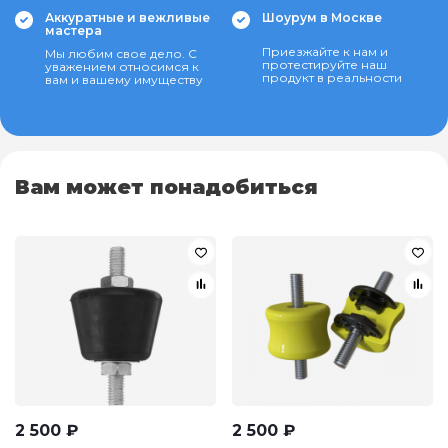
Аккуратные и вежливые
Шоурум в Москве
мастера
Приезжайте к нам и
Мы любим свое дело. С
протестируйте наш
уважением относимся к
продукт в реальности
вам и вашему имуществу
Вам может понадобиться
2 500
₽
2 500
₽