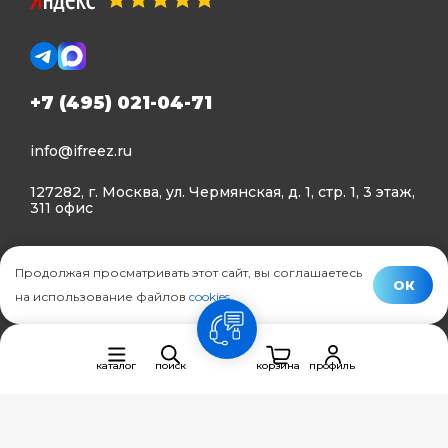
+7 (495) 021-04-71
info@ifreez.ru
127282, г. Москва, ул. Чермянская, д. 1, стр. 1, 3 этаж,
311 офис
Политика конфиденциальности
Продолжая просматривать этот сайт, вы соглашаетесь
Политика использования Cookies
ОК
на использование файлов
cookies
.
© Ifreez - продажа и установка климатической техники,
связь
2015–2026 г.
каталог
поиск
корзина
профиль