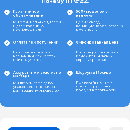
Почему
Гарантийное
500+ моделей в
обслуживание
наличии
Мы официальные дилеры
Целый склад
и даем гарантию
кондиционеров, готовых
производителя
к установке
Оплата при получении
Фиксированная цена
Вы можете оплатить
В конце работ цена не
наличными или картой
изменится, никаких
при получении
скрытых расходов
Аккуратные и вежливые
Шоурум в Москве
мастера
Приезжайте к нам и
Мы любим свое дело. С
протестируйте наш
уважением относимся к
продукт в реальности
вам и вашему имуществу