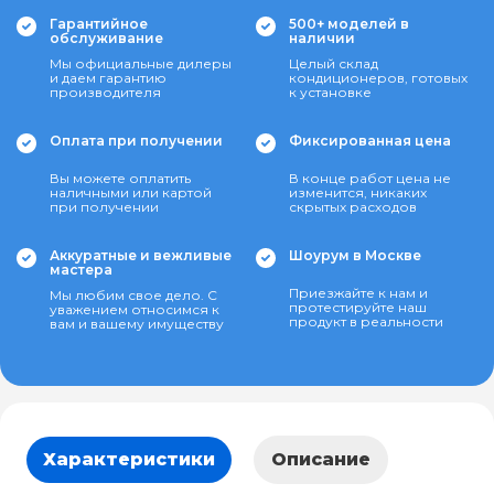
Гарантийное
500+ моделей в
обслуживание
наличии
Мы официальные дилеры
Целый склад
и даем гарантию
кондиционеров, готовых
производителя
к установке
Оплата при получении
Фиксированная цена
Вы можете оплатить
В конце работ цена не
наличными или картой
изменится, никаких
при получении
скрытых расходов
Аккуратные и вежливые
Шоурум в Москве
мастера
Приезжайте к нам и
Мы любим свое дело. С
протестируйте наш
уважением относимся к
продукт в реальности
вам и вашему имуществу
Характеристики
Описание