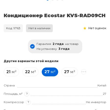
Кондиционер Ecostar KVS-RAD09CH
Код: 9763
Нет в наличии
Нет оценок
Гарантия
2 года
на товар
На установку
3 года
Другие варианты этой модели
21
м²
22
м²
27
м²
27
м²
Страна
Китай
Площадь, м²
?
27
Компрессор
?
Не инвертор