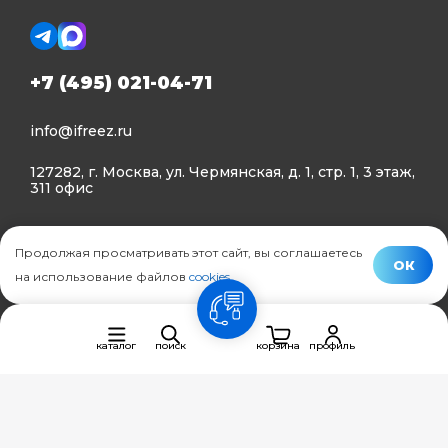
+7 (495) 021-04-71
info@ifreez.ru
127282, г. Москва, ул. Чермянская, д. 1, стр. 1, 3 этаж,
311 офис
Политика конфиденциальности
Продолжая просматривать этот сайт, вы соглашаетесь
Политика использования Cookies
ОК
на использование файлов
cookies
.
© Ifreez - продажа и установка климатической техники,
связь
2015–2026 г.
каталог
поиск
корзина
профиль