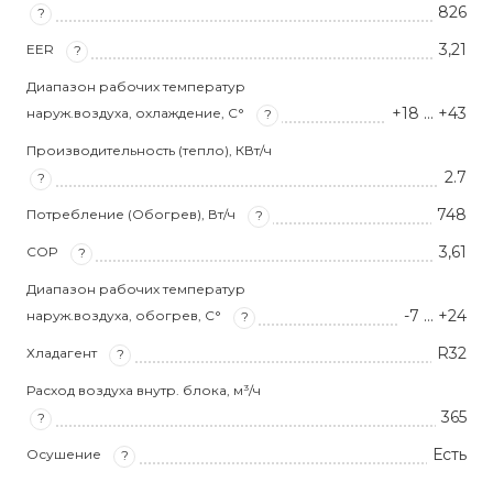
826
?
3,21
EER
?
Диапазон рабочих температур
+18 … +43
наруж.воздуха, охлаждение, С°
?
Производительность (тепло), КВт/ч
2.7
?
748
Потребление (Обогрев), Вт/ч
?
3,61
COP
?
Диапазон рабочих температур
-7 … +24
наруж.воздуха, обогрев, С°
?
R32
Хладагент
?
Расход воздуха внутр. блока, м³/ч
365
?
Есть
Осушение
?