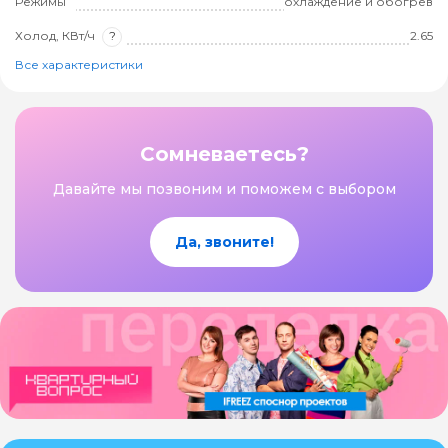
Режимы
охлаждение и обогрев
Холод, КВт/ч
?
2.65
Все характеристики
Сомневаетесь?
Давайте мы позвоним и поможем с выбором
Да, звоните!