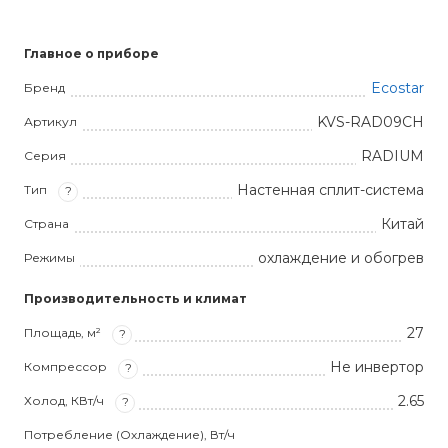
Главное о приборе
Ecostar
Бренд
KVS-RAD09CH
Артикул
RADIUM
Серия
Настенная сплит-система
Тип
?
Китай
Страна
охлаждение и обогрев
Режимы
Производительность и климат
27
Площадь, м²
?
Не инвертор
Компрессор
?
2.65
Холод, КВт/ч
?
Потребление (Охлаждение), Вт/ч