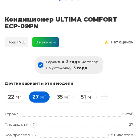
Кондиционер ULTIMA COMFORT
ECP-09PN
Код: 11755
В наличии
Нет оценок
Гарантия
2 года
на товар
На установку
3 года
Другие варианты этой модели
22
м²
27
м²
35
м²
51
м²
Страна
Китай
Площадь, м²
?
27
Компрессор
?
Не инвертор