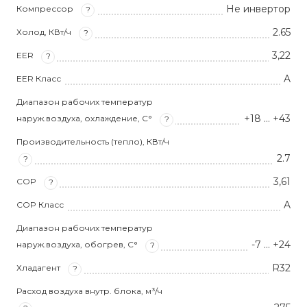
Не инвертор
Компрессор
?
2.65
Холод, КВт/ч
?
3,22
EER
?
A
EER Класс
Диапазон рабочих температур
+18 … +43
наруж.воздуха, охлаждение, С°
?
Производительность (тепло), КВт/ч
2.7
?
3,61
COP
?
A
COP Класс
Диапазон рабочих температур
-7 … +24
наруж.воздуха, обогрев, С°
?
R32
Хладагент
?
Расход воздуха внутр. блока, м³/ч