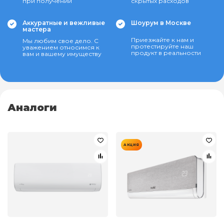
при получении
скрытых расходов
Аккуратные и вежливые
Шоурум в Москве
мастера
Приезжайте к нам и
Мы любим свое дело. С
протестируйте наш
уважением относимся к
продукт в реальности
вам и вашему имуществу
Аналоги
АКЦИЯ