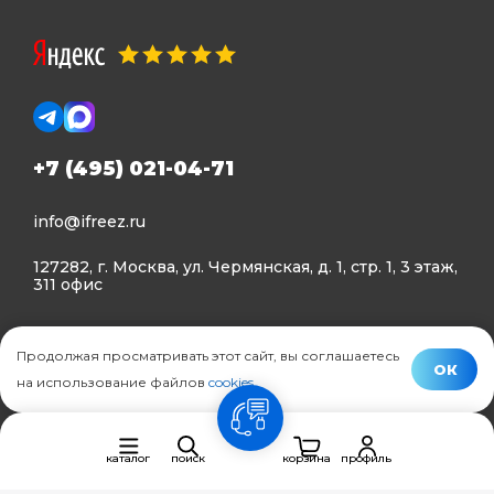
+7 (495) 021-04-71
info@ifreez.ru
127282, г. Москва, ул. Чермянская, д. 1, стр. 1, 3 этаж,
311 офис
Политика конфиденциальности
Продолжая просматривать этот сайт, вы соглашаетесь
Политика использования Cookies
ОК
на использование файлов
cookies
.
© Ifreez - продажа и установка климатической техники,
связь
2015–2026 г.
каталог
поиск
корзина
профиль