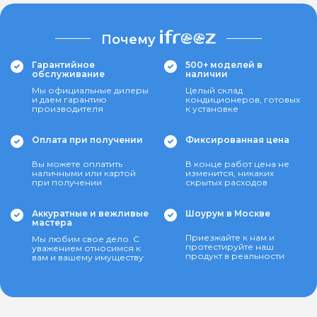
Почему
Гарантийное
500+ моделей в
обслуживание
наличии
Мы официальные дилеры
Целый склад
и даем гарантию
кондиционеров, готовых
производителя
к установке
Оплата при получении
Фиксированная цена
Вы можете оплатить
В конце работ цена не
наличными или картой
изменится, никаких
при получении
скрытых расходов
Аккуратные и вежливые
Шоурум в Москве
мастера
Приезжайте к нам и
Мы любим свое дело. С
протестируйте наш
уважением относимся к
продукт в реальности
вам и вашему имуществу