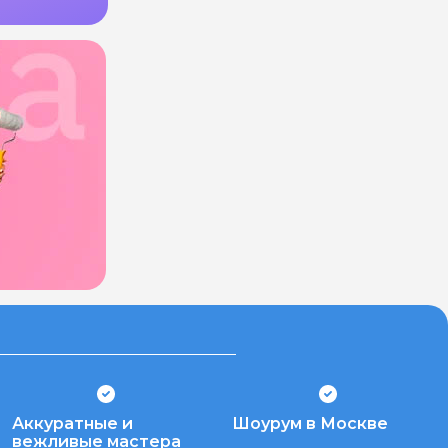
Аккуратные и
Шоурум в Москве
вежливые мастера