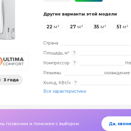
Другие варианты этой модели
22
м²
27
м²
35
м²
51
м²
Страна
Площадь, м²
?
Компрессор
Не
?
Режимы
охлаждение 
у
3 года
Холод, КВт/ч
?
Все характеристики
мы позвоним и поможем с выбором
Да, звони