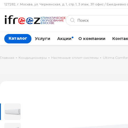
127282, г. Москва, ул. Чермянская, д. 1, стр. 1, 3 этаж, 311 офис / Ежедневно 
КЛИМАТИЧЕСКОЕ
ОБОРУДОВАНИЕ
В МОСКВЕ
Каталог
Услуги
Акции
О компании
Конта
Главная
-
Кондиционеры
-
Настенные сплит-системы
-
Ultima Comfor