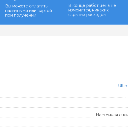
В конце работ цена не
Вы можете оплатить
изменится, никаких
наличными или картой
скрытых расходов
при получении
Ulti
Настенная спл