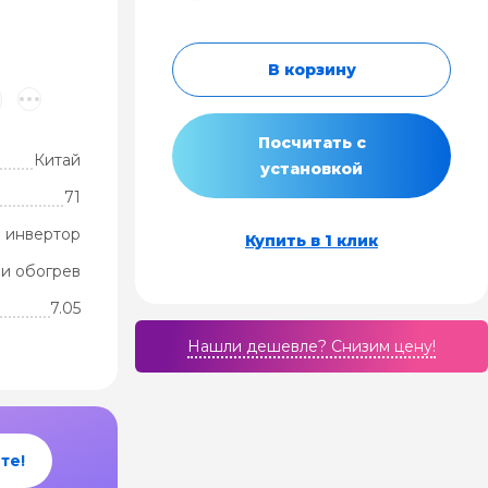
В корзину
Посчитать с
Китай
установкой
71
 инвертор
Купить в 1 клик
и обогрев
7.05
Нашли дешевле? Cнизим цену!
те!