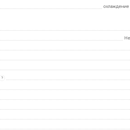
охлаждение 
Не
?