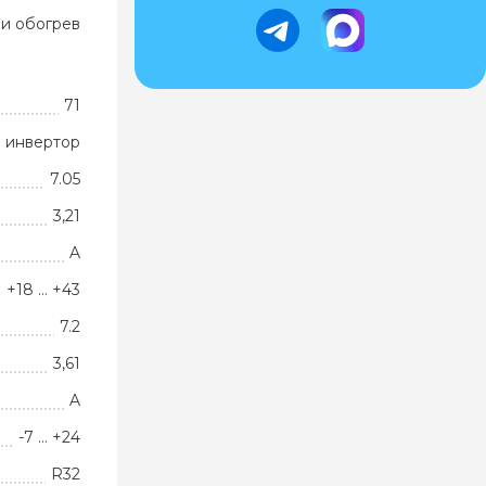
и обогрев
71
 инвертор
7.05
3,21
A
+18 … +43
7.2
3,61
A
-7 … +24
R32