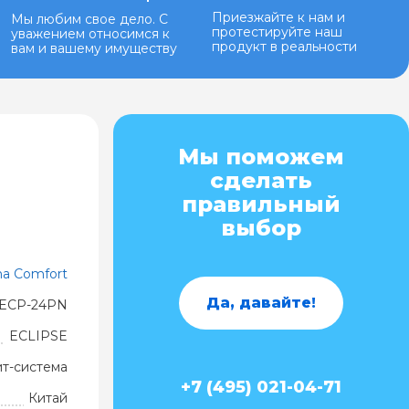
Приезжайте к нам и
Мы любим свое дело. С
протестируйте наш
уважением относимся к
продукт в реальности
вам и вашему имуществу
Мы поможем
сделать
правильный
выбор
ma Comfort
Да, давайте!
ECP-24PN
ECLIPSE
ит-система
+7 (495) 021-04-71
Китай