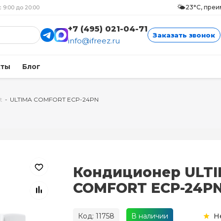
🌤️
23°C, пре
с 9:00 до 20:00
+7 (495) 021-04-71
Заказать звонок
info@ifreez.ru
кты
Блог
t
-
ULTIMA COMFORT ECP-24PN
Кондиционер ULT
COMFORT ECP-24P
Код: 11758
В наличии
Н