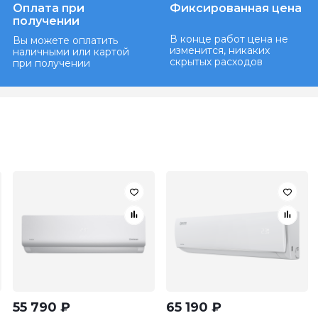
Оплата при
Фиксированная цена
получении
В конце работ цена не
Вы можете оплатить
изменится, никаких
наличными или картой
скрытых расходов
при получении
55 790
₽
65 190
₽