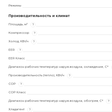
Режимы
Производительность и климат
Площадь, м²
?
Компрессор
?
Холод, КВт/ч
?
EER
?
EER Класс
Диапазон рабочих температур наруж.воздуха, охлаждение, С°
Производительность (тепло), КВт/ч
?
COP
?
COP Класс
Диапазон рабочих температур наруж.воздуха, обогрев, С°
?
Хладагент
?