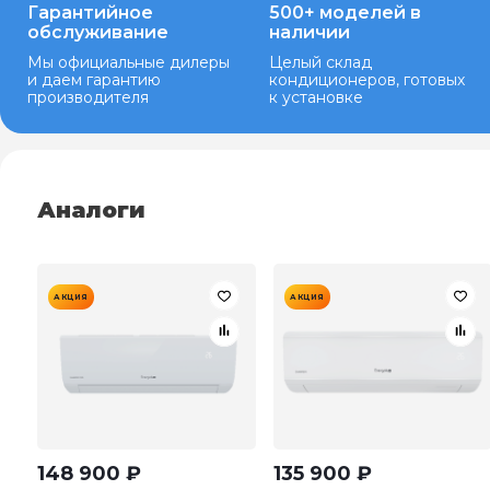
Гарантийное
500+ моделей в
обслуживание
наличии
Мы официальные дилеры
Целый склад
и даем гарантию
кондиционеров, готовых
производителя
к установке
Аналоги
АКЦИЯ
АКЦИЯ
148 900
₽
135 900
₽