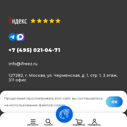
+7 (495) 021-04-71
info@ifreez.ru
127282, г. Москва, ул. Чермянская, д. 1, стр. 1, 3 этаж,
311 офис
Политика конфиденциальности
Продолжая просматривать этот сайт, вы соглашаетесь
Политика использования Cookies
ОК
на использование файлов
cookies
.
© Ifreez - продажа и установка климатической техники,
связь
2015–2026 г.
каталог
поиск
корзина
профиль