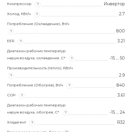
Инвертор
Компрессор
?
2.7
Холод, КВт/ч
?
Потребление (Охлаждение), Вт/ч
800
?
3.21
EER
?
Диапазон рабочих температур
-15 … 50
наруж.воздуха, охлаждение, С°
?
Производительность (тепло), КВт/ч
2.9
?
840
Потребление (Обогрев), Вт/ч
?
3.61
COP
?
Диапазон рабочих температур
-15 … 24
наруж.воздуха, обогрев, С°
?
R32
Хладагент
?