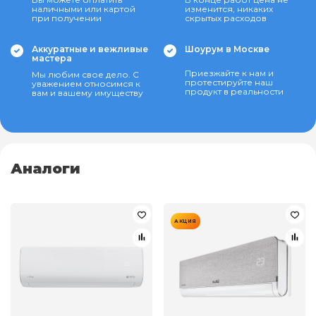
наличными или картой
изменится, никаких
при получении
скрытых расходов
Аккуратные и вежливые
Шоурум в Москве
мастера
Приезжайте к нам и
Мы любим свое дело. С
протестируйте наш
уважением относимся к
продукт в реальности
вам и вашему имуществу
Аналоги
АКЦИЯ