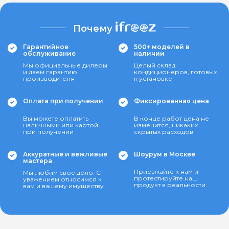
Почему
Гарантийное
500+ моделей в
обслуживание
наличии
Мы официальные дилеры
Целый склад
и даем гарантию
кондиционеров, готовых
производителя
к установке
Оплата при получении
Фиксированная цена
Вы можете оплатить
В конце работ цена не
наличными или картой
изменится, никаких
при получении
скрытых расходов
Аккуратные и вежливые
Шоурум в Москве
мастера
Приезжайте к нам и
Мы любим свое дело. С
протестируйте наш
уважением относимся к
продукт в реальности
вам и вашему имуществу