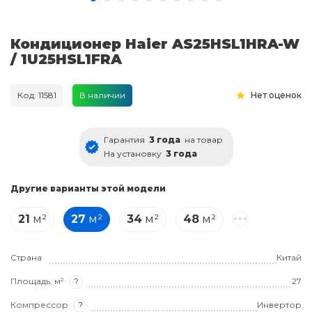
Кондиционер Haier AS25HSL1HRA-W
/ 1U25HSL1FRA
Код: 11581
В наличии
Нет оценок
Гарантия
3 года
на товар
На установку
3 года
Другие варианты этой модели
21
м²
27
м²
34
м²
48
м²
Страна
Китай
Площадь, м²
?
27
Компрессор
?
Инвертор