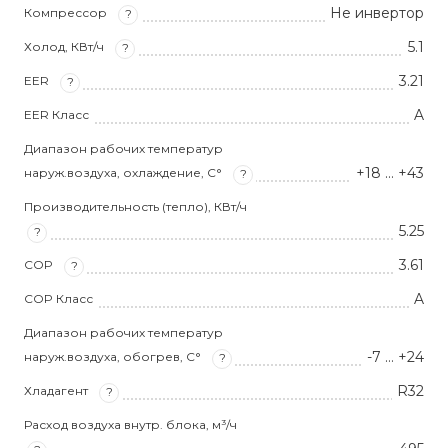
Не инвертор
Компрессор
?
5.1
Холод, КВт/ч
?
3.21
EER
?
A
EER Класс
Диапазон рабочих температур
+18 … +43
наруж.воздуха, охлаждение, С°
?
Производительность (тепло), КВт/ч
5.25
?
3.61
COP
?
A
COP Класс
Диапазон рабочих температур
-7 … +24
наруж.воздуха, обогрев, С°
?
R32
Хладагент
?
Расход воздуха внутр. блока, м³/ч