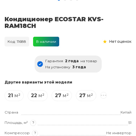
Кондиционер ECOSTAR KVS-
RAM18CH
Код: 11688
В наличии
Нет оценок
Гарантия
2 года
на товар
На установку
3 года
Другие варианты этой модели
21
м²
22
м²
27
м²
27
м²
Страна
Китай
Площадь, м²
?
51
Компрессор
?
Не инвертор