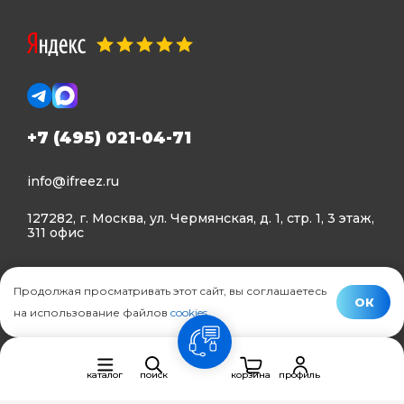
+7 (495) 021-04-71
info@ifreez.ru
127282, г. Москва, ул. Чермянская, д. 1, стр. 1, 3 этаж,
311 офис
Политика конфиденциальности
Продолжая просматривать этот сайт, вы соглашаетесь
Политика использования Cookies
ОК
на использование файлов
cookies
.
© Ifreez - продажа и установка климатической техники,
связь
2015–2026 г.
каталог
поиск
корзина
профиль