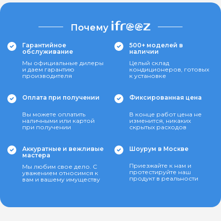
Почему
Гарантийное
500+ моделей в
обслуживание
наличии
Мы официальные дилеры
Целый склад
и даем гарантию
кондиционеров, готовых
производителя
к установке
Оплата при получении
Фиксированная цена
Вы можете оплатить
В конце работ цена не
наличными или картой
изменится, никаких
при получении
скрытых расходов
Аккуратные и вежливые
Шоурум в Москве
мастера
Приезжайте к нам и
Мы любим свое дело. С
протестируйте наш
уважением относимся к
продукт в реальности
вам и вашему имуществу