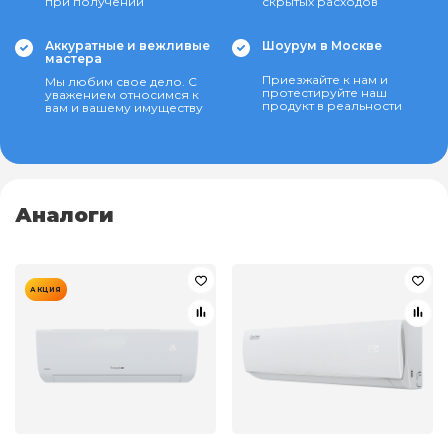
при получении
скрытых расходов
Аккуратные и вежливые
Шоурум в Москве
мастера
Приезжайте к нам и
Мы любим свое дело. С
протестируйте наш
уважением относимся к
продукт в реальности
вам и вашему имуществу
Аналоги
АКЦИЯ