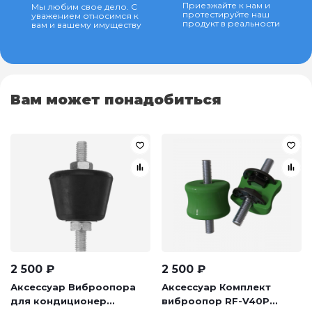
Приезжайте к нам и
Мы любим свое дело. С
протестируйте наш
уважением относимся к
продукт в реальности
вам и вашему имуществу
Вам может понадобиться
2 500
₽
2 500
₽
Аксессуар Виброопора
Аксессуар Комплект
для кондиционер...
виброопор RF-V40P...