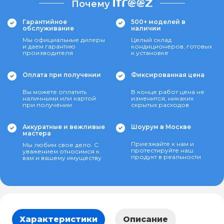
Почему
Гарантийное
500+ моделей в
обслуживание
наличии
Мы официальные дилеры
Целый склад
и даем гарантию
кондиционеров, готовых
производителя
к установке
Оплата при получении
Фиксированная цена
Вы можете оплатить
В конце работ цена не
наличными или картой
изменится, никаких
при получении
скрытых расходов
Аккуратные и вежливые
Шоурум в Москве
мастера
Приезжайте к нам и
Мы любим свое дело. С
протестируйте наш
уважением относимся к
продукт в реальности
вам и вашему имуществу
Характеристики
Описание