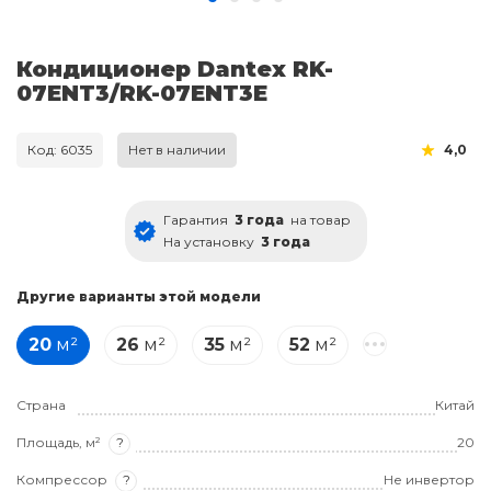
Кондиционер Dantex RK-
07ENT3/RK-07ENT3E
Код: 6035
Нет в наличии
4,0
Гарантия
3 года
на товар
На установку
3 года
Другие варианты этой модели
20
м²
26
м²
35
м²
52
м²
Страна
Китай
Площадь, м²
?
20
Компрессор
?
Не инвертор