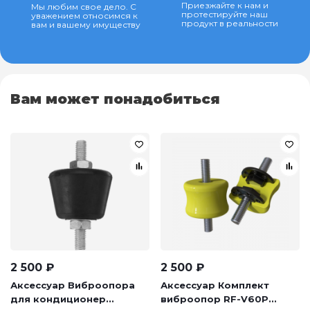
Приезжайте к нам и
Мы любим свое дело. С
протестируйте наш
уважением относимся к
продукт в реальности
вам и вашему имуществу
Вам может понадобиться
2 500
₽
2 500
₽
Аксессуар Виброопора
Аксессуар Комплект
для кондиционер...
виброопор RF-V60P...