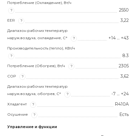
Потребление (Охлаждение), Вт/ч
2550
?
3,22
EER
?
Диапазон рабочих температур
+14 … +43
наруж.воздуха, охлаждение, С°
?
Производительность (тепло), КВт/ч
8.3
?
2305
Потребление (Обогрев), Вт/ч
?
3,62
COP
?
Диапазон рабочих температур
-7 … +24
наруж.воздуха, обогрев, С°
?
R410A
Хладагент
?
Есть
Осушение
?
Управление и функции