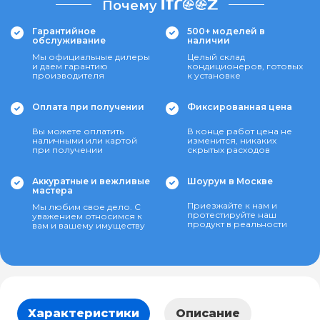
Почему
Гарантийное
500+ моделей в
обслуживание
наличии
Мы официальные дилеры
Целый склад
и даем гарантию
кондиционеров, готовых
производителя
к установке
Оплата при получении
Фиксированная цена
Вы можете оплатить
В конце работ цена не
наличными или картой
изменится, никаких
при получении
скрытых расходов
Аккуратные и вежливые
Шоурум в Москве
мастера
Приезжайте к нам и
Мы любим свое дело. С
протестируйте наш
уважением относимся к
продукт в реальности
вам и вашему имуществу
Характеристики
Описание