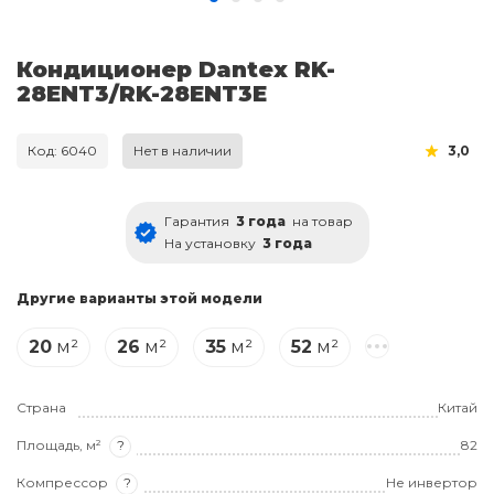
Кондиционер Dantex RK-
28ENT3/RK-28ENT3E
Код: 6040
Нет в наличии
3,0
Гарантия
3 года
на товар
На установку
3 года
Другие варианты этой модели
20
м²
26
м²
35
м²
52
м²
Страна
Китай
Площадь, м²
?
82
Компрессор
?
Не инвертор