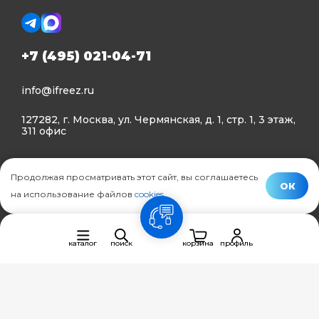
+7 (495) 021-04-71
info@ifreez.ru
127282, г. Москва, ул. Чермянская, д. 1, стр. 1, 3 этаж,
311 офис
Политика конфиденциальности
Продолжая просматривать этот сайт, вы соглашаетесь
Политика использования Cookies
ОК
на использование файлов
cookies
.
© Ifreez - продажа и установка климатической техники,
связь
2015–2026 г.
каталог
поиск
корзина
профиль