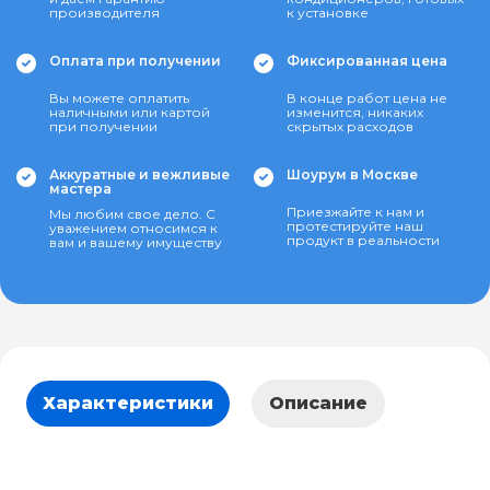
производителя
к установке
Оплата при получении
Фиксированная цена
Вы можете оплатить
В конце работ цена не
наличными или картой
изменится, никаких
при получении
скрытых расходов
Аккуратные и вежливые
Шоурум в Москве
мастера
Приезжайте к нам и
Мы любим свое дело. С
протестируйте наш
уважением относимся к
продукт в реальности
вам и вашему имуществу
Характеристики
Описание