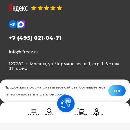
+7 (495) 021-04-71
info@ifreez.ru
127282, г. Москва, ул. Чермянская, д. 1, стр. 1, 3 этаж,
311 офис
Политика конфиденциальности
Продолжая просматривать этот сайт, вы соглашаетесь
Политика использования Cookies
ОК
на использование файлов
cookies
.
© Ifreez - продажа и установка климатической техники,
связь
2015–2026 г.
каталог
поиск
корзина
профиль