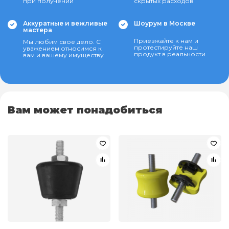
при получении
скрытых расходов
Аккуратные и вежливые
Шоурум в Москве
мастера
Приезжайте к нам и
Мы любим свое дело. С
протестируйте наш
уважением относимся к
продукт в реальности
вам и вашему имуществу
Вам может понадобиться