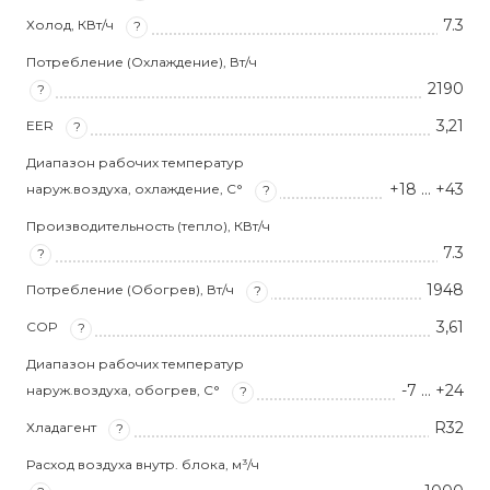
7.3
Холод, КВт/ч
?
Потребление (Охлаждение), Вт/ч
2190
?
3,21
EER
?
Диапазон рабочих температур
+18 … +43
наруж.воздуха, охлаждение, С°
?
Производительность (тепло), КВт/ч
7.3
?
1948
Потребление (Обогрев), Вт/ч
?
3,61
COP
?
Диапазон рабочих температур
-7 … +24
наруж.воздуха, обогрев, С°
?
R32
Хладагент
?
Расход воздуха внутр. блока, м³/ч