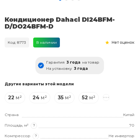
Кондиционер Dahaci DI24BFM-
D/DO24BFM-D
Код: 8773
В наличии
Нет оценок
Гарантия
3 года
на товар
На установку
3 года
Другие варианты этой модели
22
м²
24
м²
35
м²
52
м²
Страна
Китай
Площадь, м²
?
70
Компрессор
?
Не инвертор