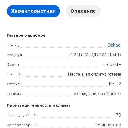
Характеристики
Описание
Главное о приборе
Dahaci
Бренд
DI24BFM-D/DO24BFM-D
Артикул
FreshME
Серия
Настенная сплит-система
Тип
?
Китай
Страна
охлаждение и обогрев
Режимы
Производительность и климат
70
Площадь, м²
?
Не инвертор
Компрессор
?