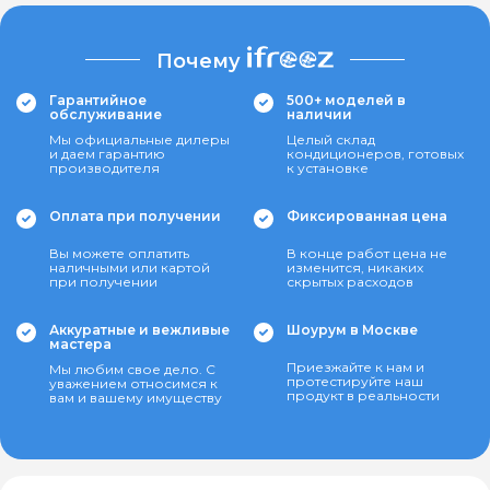
Почему
Гарантийное
500+ моделей в
обслуживание
наличии
Мы официальные дилеры
Целый склад
и даем гарантию
кондиционеров, готовых
производителя
к установке
Оплата при получении
Фиксированная цена
Вы можете оплатить
В конце работ цена не
наличными или картой
изменится, никаких
при получении
скрытых расходов
Аккуратные и вежливые
Шоурум в Москве
мастера
Приезжайте к нам и
Мы любим свое дело. С
протестируйте наш
уважением относимся к
продукт в реальности
вам и вашему имуществу