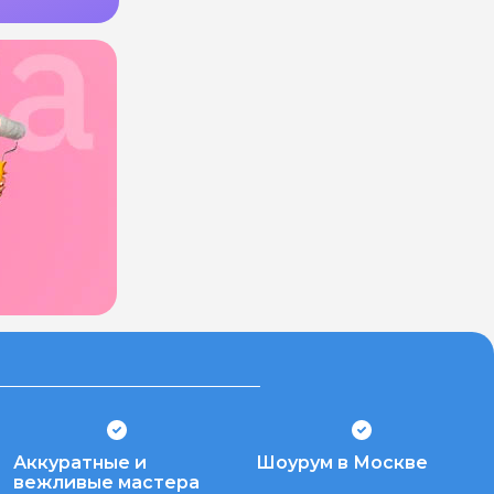
Аккуратные и
Шоурум в Москве
вежливые мастера