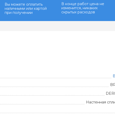
В конце работ цена не
Вы можете оплатить
изменится, никаких
наличными или картой
скрытых расходов
при получении
B
BR
DER
Настенная спл