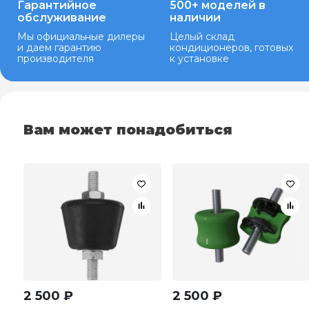
Гарантийное
500+ моделей в
обслуживание
наличии
Мы официальные дилеры
Целый склад
и даем гарантию
кондиционеров, готовых
производителя
к установке
Вам может понадобиться
2 500
₽
2 500
₽