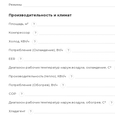
Режимы
Производительность и климат
Площадь, м²
?
Компрессор
?
Холод, КВт/ч
?
Потребление (Охлаждение), Вт/ч
?
EER
?
Диапазон рабочих температур наруж.воздуха, охлаждение, С°
Производительность (тепло), КВт/ч
?
Потребление (Обогрев), Вт/ч
?
COP
?
Диапазон рабочих температур наруж.воздуха, обогрев, С°
?
Хладагент
?