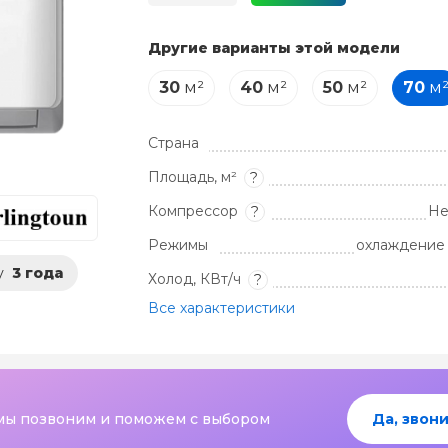
Другие варианты этой модели
30
м²
40
м²
50
м²
70
м
Страна
Площадь, м²
?
Компрессор
Не
?
Режимы
охлаждение 
у
3 года
Холод, КВт/ч
?
Все характеристики
мы позвоним и поможем с выбором
Да, звони