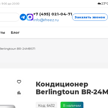
☁️
23°C
с 9:00 до 20:00
+7 (495) 021-04-71
Заказать звонок
info@ifreez.ru
кты
Блог
Berlingtoun BR-24MBST1
Кондиционер
Berlingtoun BR-24
Код: 6432
В наличии