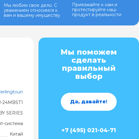
Приезжайте к нам и
Мы любим свое дело. С
протестируйте наш
уважением относимся к
продукт в реальности
вам и вашему имуществу
Мы поможем
сделать
правильный
выбор
erlingtoun
Да, давайте!
-24MBST1
BY SERIES
ит-система
+7 (495) 021-04-71
Китай