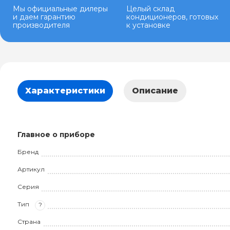
Мы официальные дилеры
Целый склад
и даем гарантию
кондиционеров, готовых
производителя
к установке
Характеристики
Описание
Главное о приборе
Бренд
Артикул
Серия
Тип
?
Страна