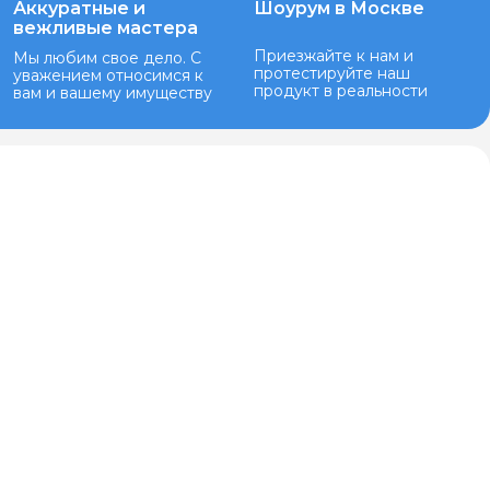
Аккуратные и
Шоурум в Москве
вежливые мастера
Приезжайте к нам и
Мы любим свое дело. С
протестируйте наш
уважением относимся к
продукт в реальности
вам и вашему имуществу