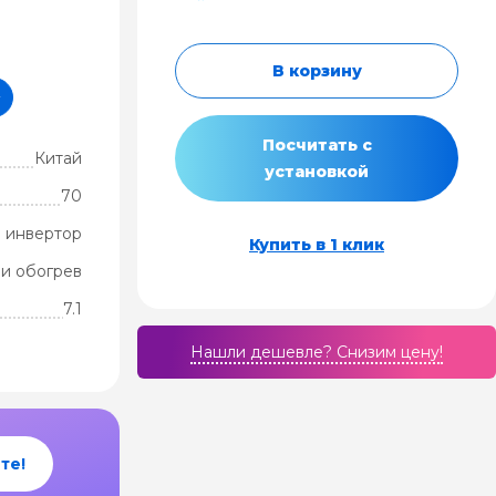
В корзину
²
Посчитать с
Китай
установкой
70
 инвертор
Купить в 1 клик
и обогрев
7.1
Нашли дешевле? Cнизим цену!
те!