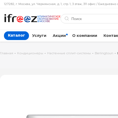
127282, г. Москва, ул. Чермянская, д. 1, стр. 1, 3 этаж, 311 офис / Ежедневно 
КЛИМАТИЧЕСКОЕ
ОБОРУДОВАНИЕ
В МОСКВЕ
Каталог
Услуги
Акции
О компании
Конта
Главная
-
Кондиционеры
-
Настенные сплит-системы
-
Berlingtoun
-