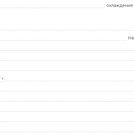
охлаждение 
Не
?