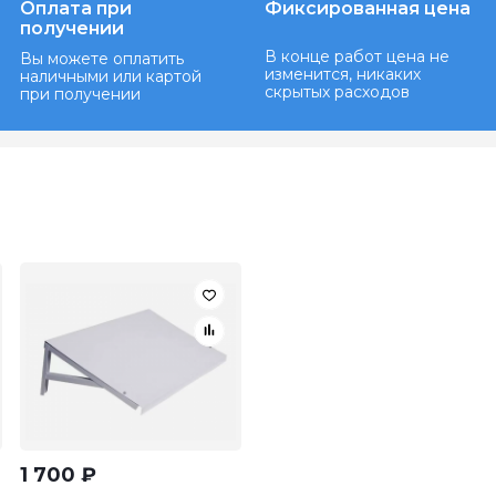
Оплата при
Фиксированная цена
получении
В конце работ цена не
Вы можете оплатить
изменится, никаких
наличными или картой
скрытых расходов
при получении
1 700
₽