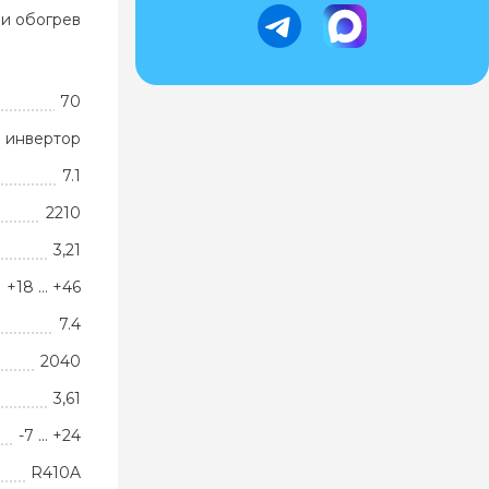
и обогрев
70
 инвертор
7.1
2210
3,21
+18 … +46
7.4
2040
3,61
-7 … +24
R410A