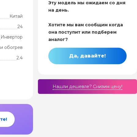
Эту модель мы ожидаем со дня
на день.
Китай
Хотите мы вам сообщим когда
24
она поступит или подберем
Инвертор
аналог?
и обогрев
Да, давайте!
2.4
Нашли дешевле? Cнизим цену!
те!