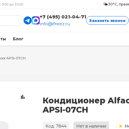
🌤️
30°C, пре
с 9:00 до 20:00
+7 (495) 021-04-71
Заказать звонок
info@ifreez.ru
кты
Блог
cool APSI-07CH
Кондиционер Alfac
APSI-07CH
Код: 7844
Нет в наличии
Н