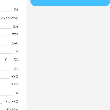
24
Инвертор
2.4
732
3,46
A
0 … +50
2.5
680
3,95
A
-15 … +30