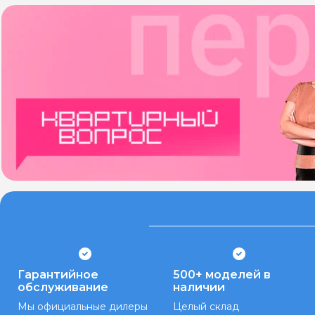
Гарантийное
500+ моделей в
обслуживание
наличии
Мы официальные дилеры
Целый склад