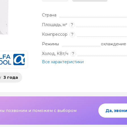
Страна
Площадь, м²
?
Компрессор
?
Режимы
охлаждение 
Холод, КВт/ч
?
Все характеристики
у
3 года
мы позвоним и поможем с выбором
Да, звони