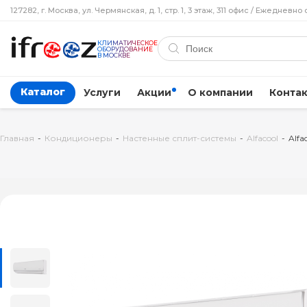
127282, г. Москва, ул. Чермянская, д. 1, стр. 1, 3 этаж, 311 офис / Ежедневно 
КЛИМАТИЧЕСКОЕ
ОБОРУДОВАНИЕ
В МОСКВЕ
Каталог
Услуги
Акции
О компании
Конта
Главная
-
Кондиционеры
-
Настенные сплит-системы
-
Alfacool
-
Alfa