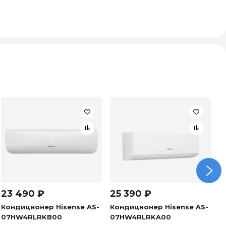
23 490
₽
25 390
₽
2
Кондиционер Hisense AS-
Кондиционер Hisense AS-
К
07HW4RLRKB00
07HW4RLRKA00
H