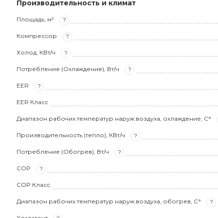
Производительность и климат
Площадь, м²
?
Компрессор
?
Холод, КВт/ч
?
Потребление (Охлаждение), Вт/ч
?
EER
?
EER Класс
Диапазон рабочих температур наруж.воздуха, охлаждение, С°
Производительность (тепло), КВт/ч
?
Потребление (Обогрев), Вт/ч
?
COP
?
COP Класс
Диапазон рабочих температур наруж.воздуха, обогрев, С°
?
Хладагент