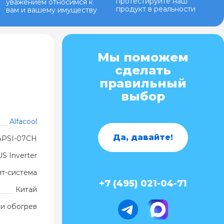
протестируйте наш
уважением относимся к
продукт в реальности
вам и вашему имуществу
Мы поможем
сделать
правильный
выбор
Alfacool
Да, давайте!
APSI-07CH
S Inverter
ит-система
+7 (495) 021-04-71
Китай
и обогрев