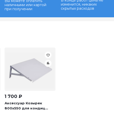
В конце работ цена не
Вы можете оплатить
изменится, никаких
наличными или картой
скрытых расходов
при получении
1 700
₽
Аксессуар Козырек
800х550 для кондиц...