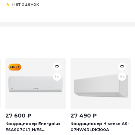
Нет оценок
АКЦИЯ
27 600
₽
27 490
₽
Кондиционер Energolux
Кондиционер Hisense AS-
ESAS07GL1_H/ES...
07HW4RLRKJ00A