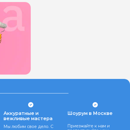
Аккуратные и
Шоурум в Москве
вежливые мастера
Приезжайте к нам и
Мы любим свое дело. С