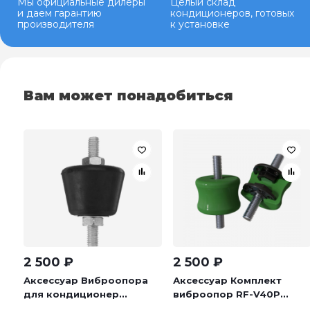
Мы официальные дилеры
Целый склад
и даем гарантию
кондиционеров, готовых
производителя
к установке
Вам может понадобиться
2 500
₽
2 500
₽
Аксессуар Виброопора
Аксессуар Комплект
для кондиционер...
виброопор RF-V40P...