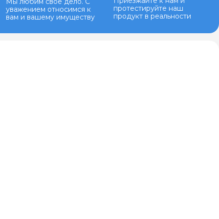
Приезжайте к нам и
Мы любим свое дело. С
протестируйте наш
уважением относимся к
продукт в реальности
вам и вашему имуществу