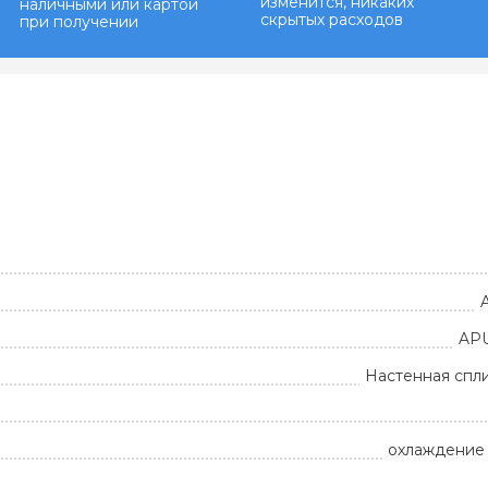
изменится, никаких
наличными или картой
скрытых расходов
при получении
APU
Настенная спл
охлаждение 