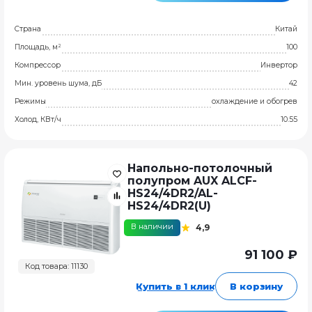
Страна
Китай
Площадь, м²
100
Компрессор
Инвертор
Мин. уровень шума, дБ
42
Режимы
охлаждение и обогрев
Холод, КВт/ч
10.55
Напольно-потолочный
полупром AUX ALCF-
HS24/4DR2/AL-
HS24/4DR2(U)
В наличии
4,9
91 100 ₽
Код товара: 11130
Купить в 1 клик
В корзину