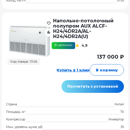
Холод, КВт/ч
10.55
Напольно-потолочный
полупром AUX ALCF-
H24/4DR2A/AL-
H24/4DR2A(U)
В наличии
4,9
137 000 ₽
Код товара: 11146
Купить в 1 клик
В корзину
Посчитать с установкой
Страна
Китай
Площадь, м²
70
Компрессор
Инвертор
Мин. уровень шума, дБ
35