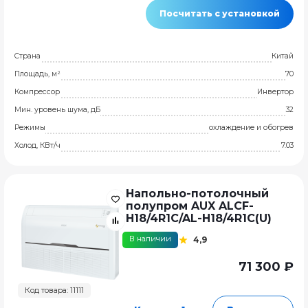
Посчитать с установкой
Страна
Китай
Площадь, м²
70
Компрессор
Инвертор
Мин. уровень шума, дБ
32
Режимы
охлаждение и обогрев
Холод, КВт/ч
7.03
Напольно-потолочный
полупром AUX ALCF-
H18/4R1C/AL-H18/4R1C(U)
В наличии
4,9
71 300 ₽
Код товара: 11111