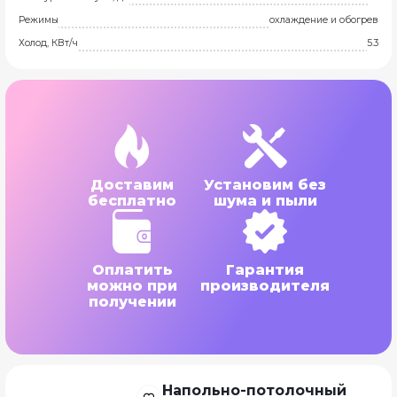
Режимы
охлаждение и обогрев
Холод, КВт/ч
5.3
Доставим
Установим без
бесплатно
шума и пыли
Оплатить
Гарантия
можно при
производителя
получении
Напольно-потолочный