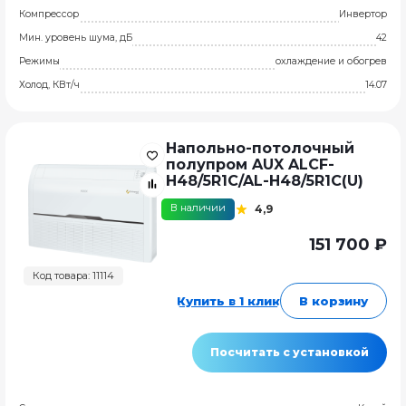
Компрессор
Инвертор
Мин. уровень шума, дБ
42
Режимы
охлаждение и обогрев
Холод, КВт/ч
14.07
Напольно-потолочный
полупром AUX ALCF-
H48/5R1C/AL-H48/5R1C(U)
В наличии
4,9
151 700 ₽
Код товара: 11114
Купить в 1 клик
В корзину
Посчитать с установкой