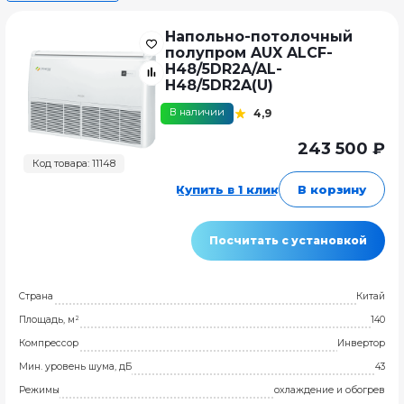
Напольно-потолочный
полупром AUX ALCF-
H48/5DR2A/AL-
H48/5DR2A(U)
В наличии
4,9
243 500 ₽
Код товара: 11148
Купить в 1 клик
В корзину
Посчитать с установкой
Страна
Китай
Площадь, м²
140
Компрессор
Инвертор
Мин. уровень шума, дБ
43
Режимы
охлаждение и обогрев