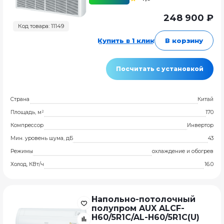
248 900 ₽
Код товара: 11149
Купить в 1 клик
В корзину
Посчитать с установкой
Страна
Китай
Площадь, м²
170
Компрессор
Инвертор
Мин. уровень шума, дБ
43
Режимы
охлаждение и обогрев
Холод, КВт/ч
16.0
Напольно-потолочный
полупром AUX ALCF-
H60/5R1C/AL-H60/5R1C(U)