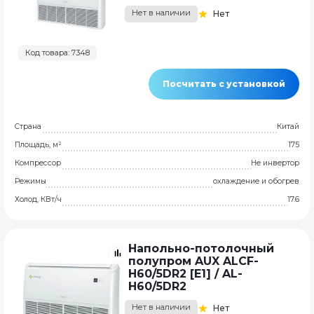
Нет в наличии
Нет
Код товара: 7348
Посчитать с установкой
Страна
Китай
Площадь, м²
175
Компрессор
Не инвертор
Режимы
охлаждение и обогрев
Холод, КВт/ч
17.6
Напольно-потолочный
полупром AUX ALCF-
H60/5DR2 [E1] / AL-
H60/5DR2
Нет в наличии
Нет