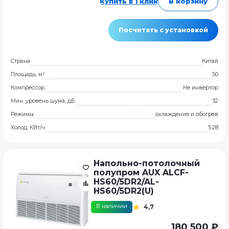
Купить в 1 клик
В корзину
Посчитать с установкой
Страна
Китай
Площадь, м²
50
Компрессор
Не инвертор
Мин. уровень шума, дБ
32
Режимы
охлаждение и обогрев
Холод, КВт/ч
5.28
Напольно-потолочный
полупром AUX ALCF-
HS60/5DR2/AL-
HS60/5DR2(U)
В наличии
4,7
180 500 ₽