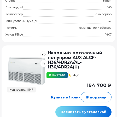
Страна
Китай
Площадь, м²
140
Компрессор
Не инвертор
Мин. уровень шума, дБ
42
Режимы
охлаждение и обогрев
Холод, КВт/ч
14.07
Напольно-потолочный
полупром AUX ALCF-
H36/4DR2A/AL-
H36/4DR2A(U)
В наличии
4,7
194 700 ₽
Код товара: 11147
Купить в 1 клик
В корзину
Посчитать с установкой