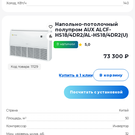
Холод, КВт/ч
14.0
Напольно-потолочный
полупром AUX ALCF-
HS18/4DR2/AL-HS18/4DR2(U)
В наличии
5,0
73 300 ₽
Код товара: 11129
Купить в 1 клик
В корзину
Посчитать с установкой
Страна
Китай
Площадь, м²
50
Компрессор
Инвертор
Мин. уровень шума, дБ
32