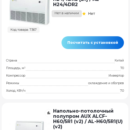
H24/4DR2
Нет в наличии
Нет
Код товара: 7367
Посчитать с установкой
Страна
Китай
Площадь, м²
70
Компрессор
Инвертор
Режимы
охлаждение и обогрев
Холод, КВт/ч
7.0
Напольно-потолочный
полупром AUX ALCF-
H60/5R1 (v2) / AL-H60/5R1(U)
(v2)