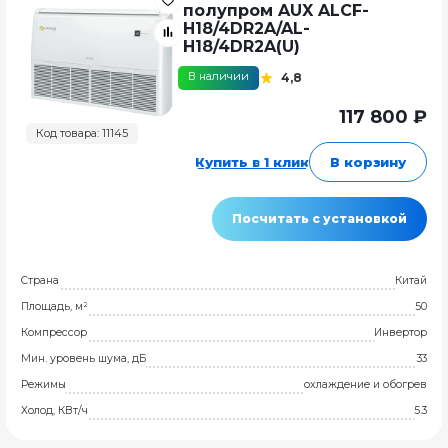
полупром AUX ALCF-
H18/4DR2A/AL-
H18/4DR2A(U)
В наличии
4,8
117 800 ₽
Код товара: 11145
Купить в 1 клик
В корзину
Посчитать с установкой
Страна
Китай
Площадь, м²
50
Компрессор
Инвертор
Мин. уровень шума, дБ
33
Режимы
охлаждение и обогрев
Холод, КВт/ч
5.3