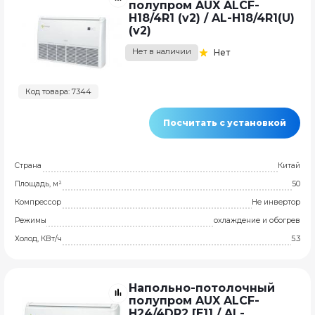
полупром AUX ALCF-
H18/4R1 (v2) / AL-H18/4R1(U)
(v2)
Нет в наличии
Нет
Код товара: 7344
Посчитать с установкой
Страна
Китай
Площадь, м²
50
Компрессор
Не инвертор
Режимы
охлаждение и обогрев
Холод, КВт/ч
5.3
Напольно-потолочный
полупром AUX ALCF-
H24/4DR2 [E1] / AL-