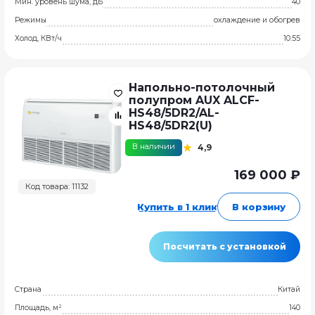
Мин. уровень шума, дБ
40
Режимы
охлаждение и обогрев
Холод, КВт/ч
10.55
Напольно-потолочный
полупром AUX ALCF-
HS48/5DR2/AL-
HS48/5DR2(U)
В наличии
4,9
169 000 ₽
Код товара: 11132
Купить в 1 клик
В корзину
Посчитать с установкой
Страна
Китай
Площадь, м²
140