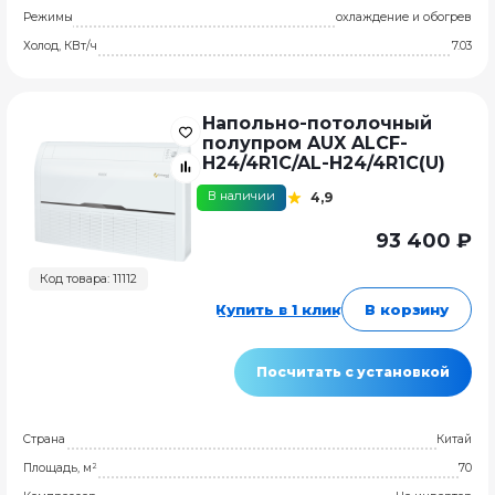
Режимы
охлаждение и обогрев
Холод, КВт/ч
7.03
Напольно-потолочный
полупром AUX ALCF-
H24/4R1C/AL-H24/4R1C(U)
В наличии
4,9
93 400 ₽
Код товара: 11112
Купить в 1 клик
В корзину
Посчитать с установкой
Страна
Китай
Площадь, м²
70