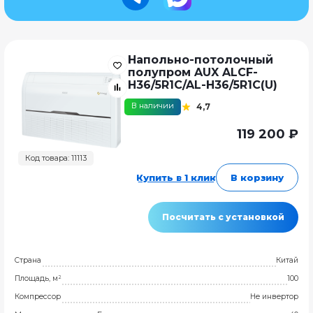
Напольно-потолочный
полупром AUX ALCF-
H36/5R1C/AL-H36/5R1C(U)
В наличии
4,7
119 200 ₽
Код товара: 11113
Купить в 1 клик
В корзину
Посчитать с установкой
Страна
Китай
Площадь, м²
100
Компрессор
Не инвертор