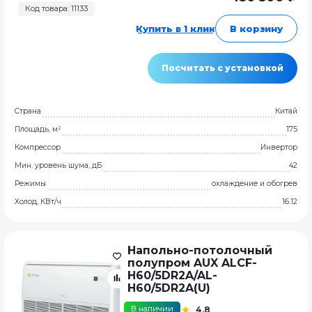
Код товара: 11133
Купить в 1 клик
В корзину
Посчитать с установкой
Страна
Китай
Площадь, м²
175
Компрессор
Инвертор
Мин. уровень шума, дБ
42
Режимы
охлаждение и обогрев
Холод, КВт/ч
16.12
Напольно-потолочный
полупром AUX ALCF-
H60/5DR2A/AL-
H60/5DR2A(U)
В наличии
4,8