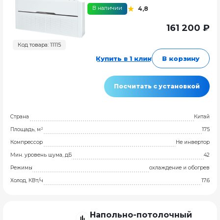
В наличии
4,8
161 200 ₽
Код товара: 11115
Купить в 1 клик
В корзину
Посчитать с установкой
Страна
Китай
Площадь, м²
175
Компрессор
Не инвертор
Мин. уровень шума, дБ
42
Режимы
охлаждение и обогрев
Холод, КВт/ч
17.6
Напольно-потолочный