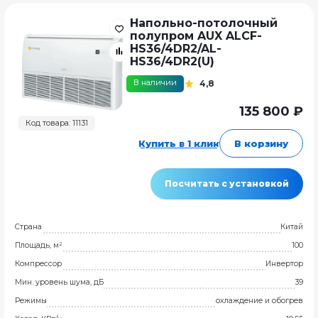
Напольно-потолочный
полупром AUX ALCF-
HS36/4DR2/AL-
HS36/4DR2(U)
В наличии
4,8
135 800 ₽
Код товара: 11131
Купить в 1 клик
В корзину
Посчитать с установкой
Страна
Китай
Площадь, м²
100
Компрессор
Инвертор
Мин. уровень шума, дБ
39
Режимы
охлаждение и обогрев