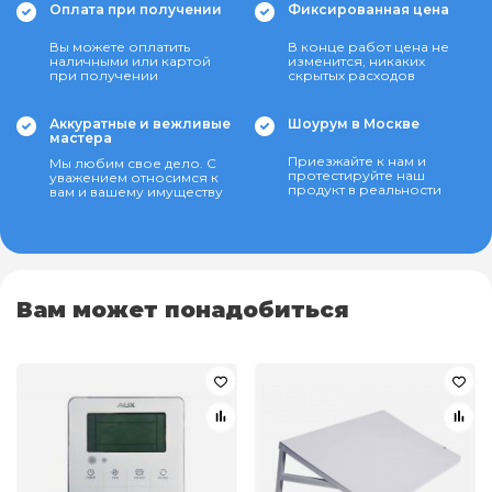
Оплата при получении
Фиксированная цена
Вы можете оплатить
В конце работ цена не
наличными или картой
изменится, никаких
при получении
скрытых расходов
Аккуратные и вежливые
Шоурум в Москве
мастера
Приезжайте к нам и
Мы любим свое дело. С
протестируйте наш
уважением относимся к
продукт в реальности
вам и вашему имуществу
Вам может понадобиться