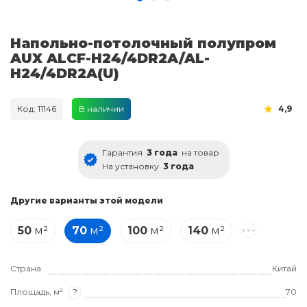
Напольно-потолочный полупром
AUX ALCF-H24/4DR2A/AL-
H24/4DR2A(U)
Код: 11146
В наличии
4,9
Гарантия
3 года
на товар
На установку
3 года
Другие варианты этой модели
50
м²
70
м²
100
м²
140
м²
Страна
Китай
Площадь, м²
?
70