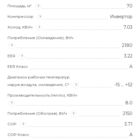
70
Площадь, м²
?
Инвертор
Компрессор
?
7.03
Холод, КВт/ч
?
Потребление (Охлаждение), Вт/ч
2180
?
3.22
EER
?
A
EER Класс
Диапазон рабочих температур
-15 … +52
наруж.воздуха, охлаждение, С°
?
Производительность (тепло), КВт/ч
8.0
?
2150
Потребление (Обогрев), Вт/ч
?
3.71
COP
?
A
COP Класс