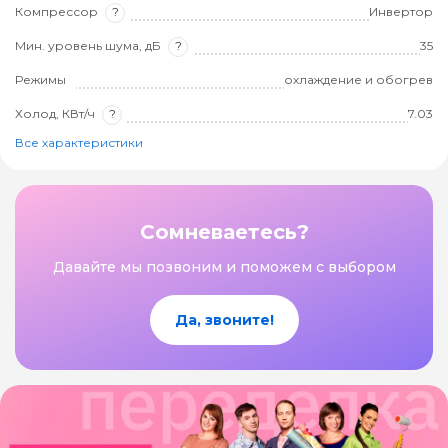
Компрессор
?
Инвертор
Мин. уровень шума, дБ
?
35
Режимы
охлаждение и обогрев
Холод, КВт/ч
?
7.03
Все характеристики
Сомневаетесь?
Давайте мы позвоним и поможем с выбором
Да, звоните!