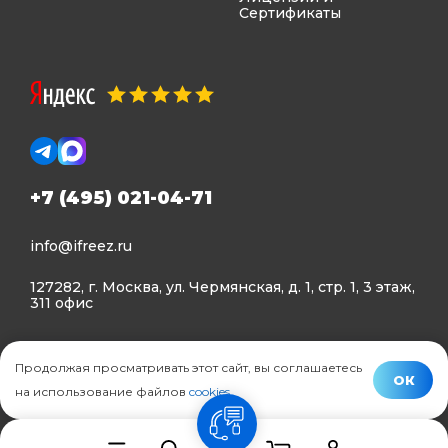
Сертификаты
+7 (495) 021-04-71
info@ifreez.ru
127282, г. Москва, ул. Чермянская, д. 1, стр. 1, 3 этаж,
311 офис
Политика конфиденциальности
Продолжая просматривать этот сайт, вы соглашаетесь
Политика использования Cookies
ОК
на использование файлов
cookies
.
© Ifreez - продажа и установка климатической техники,
связь
2015–2026 г.