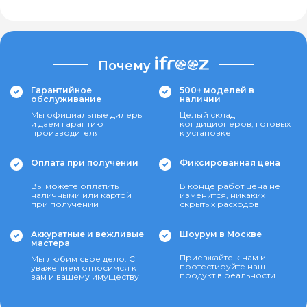
Почему
Гарантийное
500+ моделей в
обслуживание
наличии
Мы официальные дилеры
Целый склад
и даем гарантию
кондиционеров, готовых
производителя
к установке
Оплата при получении
Фиксированная цена
Вы можете оплатить
В конце работ цена не
наличными или картой
изменится, никаких
при получении
скрытых расходов
Аккуратные и вежливые
Шоурум в Москве
мастера
Приезжайте к нам и
Мы любим свое дело. С
протестируйте наш
уважением относимся к
продукт в реальности
вам и вашему имуществу