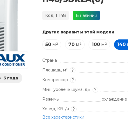
Код: 11148
В наличии
Другие варианты этой модели
50
м²
70
м²
100
м²
140
Страна
Площадь, м²
?
у
3 года
Компрессор
?
Мин. уровень шума, дБ
?
Режимы
охлаждение 
Холод, КВт/ч
?
Все характеристики