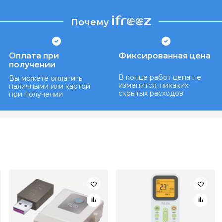
Почему
Оплата при
Фиксированная цена
получении
В конце работ цена не
Вы можете оплатить
изменится, никаких
наличными или картой
скрытых расходов
при получении