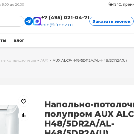
🌤️
19°C, пре
с 9:00 до 20:00
+7 (495) 021-04-71
Заказать звонок
info@ifreez.ru
кты
Блог
ные кондиционеры
-
AUX
-
AUX ALCF-H48/5DR2A/AL-H48/5DR2A(U)
Напольно-потоло
полупром AUX ALC
H48/5DR2A/AL-
H48/5DR2A(U)