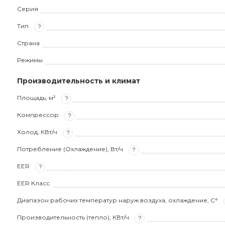
Серия
Тип
?
Страна
Режимы
Производительность и климат
Площадь, м²
?
Компрессор
?
Холод, КВт/ч
?
Потребление (Охлаждение), Вт/ч
?
EER
?
EER Класс
Диапазон рабочих температур наруж.воздуха, охлаждение, С°
Производительность (тепло), КВт/ч
?