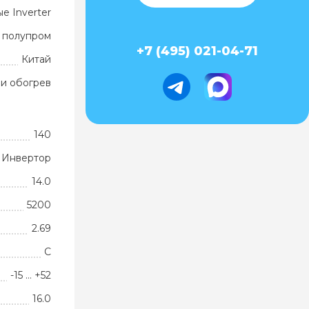
е Inverter
 полупром
+7 (495) 021-04-71
Китай
и обогрев
140
Инвертор
14.0
5200
2.69
C
-15 … +52
16.0