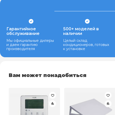
Гарантийное
500+ моделей в
обслуживание
наличии
Мы официальные дилеры
Целый склад
и даем гарантию
кондиционеров, готовых
производителя
к установке
Вам может понадобиться