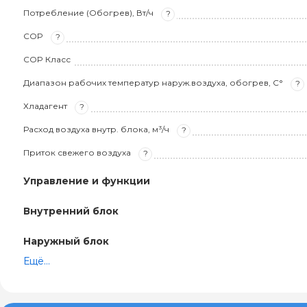
Потребление (Обогрев), Вт/ч
?
COP
?
COP Класс
Диапазон рабочих температур наруж.воздуха, обогрев, С°
?
Хладагент
?
Расход воздуха внутр. блока, м³/ч
?
Приток свежего воздуха
?
Управление и функции
Внутренний блок
Наружный блок
Ещё...