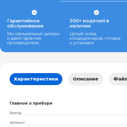
Гарантийное
500+ моделей в
обслуживание
наличии
Мы официальные дилеры
Целый склад
и даем гарантию
кондиционеров, готовых
производителя
к установке
Характеристики
Описание
Фай
Главное о приборе
Бренд
Артикул