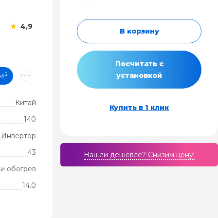
4,9
В корзину
Посчитать с
м²
установкой
Китай
Купить в 1 клик
140
Инвертор
43
Нашли дешевле? Cнизим цену!
и обогрев
14.0