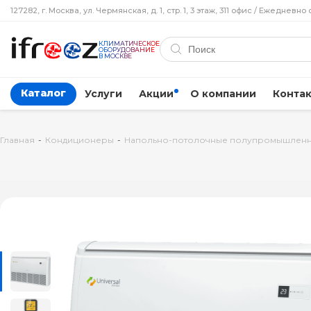
127282, г. Москва, ул. Чермянская, д. 1, стр. 1, 3 этаж, 311 офис / Ежедневно 
КЛИМАТИЧЕСКОЕ
ОБОРУДОВАНИЕ
В МОСКВЕ
Каталог
Услуги
Акции
О компании
Конта
Главная
-
Кондиционеры
-
Напольно-потолочные полупромышлен