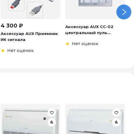
4 300
₽
Аксессуар AUX CC-02
А
центральный пуль...
S
Аксессуар AUX Приемник
ИК сигнала
Нет оценок
Нет оценок