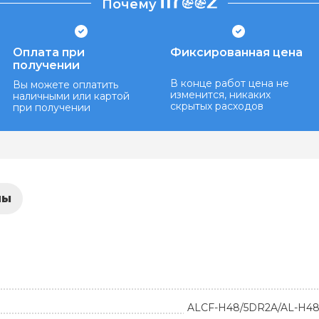
Почему
Оплата при
Фиксированная цена
получении
В конце работ цена не
Вы можете оплатить
изменится, никаких
наличными или картой
скрытых расходов
при получении
лы
ALCF-H48/5DR2A/AL-H48