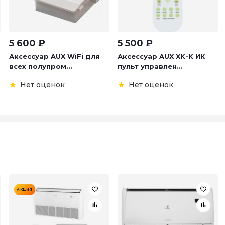
5 600
₽
5 500
₽
Аксессуар AUX WiFi для
Аксессуар AUX XK-K ИК
всех полупром...
пульт управлен...
Нет оценок
Нет оценок
АКЦИЯ