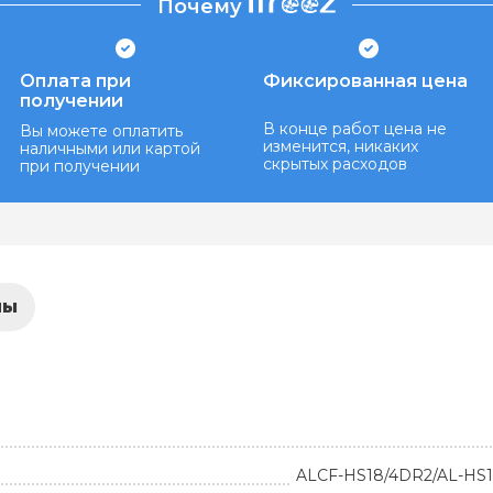
Почему
Оплата при
Фиксированная цена
получении
В конце работ цена не
Вы можете оплатить
изменится, никаких
наличными или картой
скрытых расходов
при получении
лы
ALCF-HS18/4DR2/AL-HS1