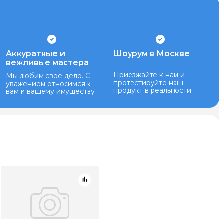
Аккуратные и
Шоурум в Москве
вежливые мастера
Приезжайте к нам и
Мы любим свое дело. С
протестируйте наш
уважением относимся к
продукт в реальности
вам и вашему имуществу