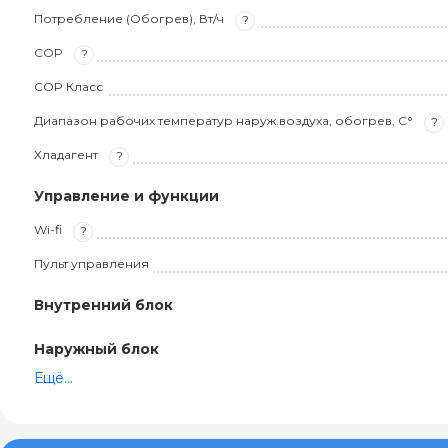
Потребление (Обогрев), Вт/ч
?
COP
?
COP Класс
Диапазон рабочих температур наруж.воздуха, обогрев, С°
?
Хладагент
?
Управление и функции
Wi-fi
?
Пульт управления
Внутренний блок
Наружный блок
Ещё...