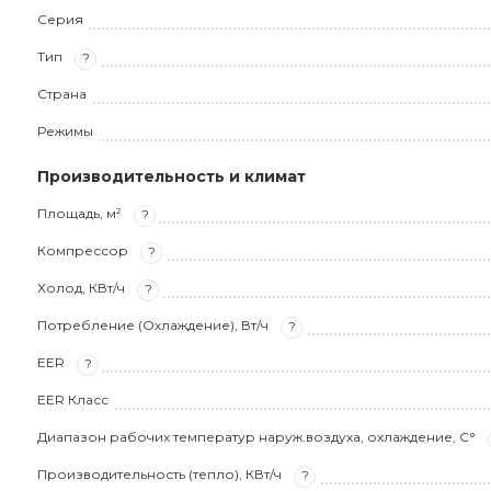
Серия
Тип
?
Страна
Режимы
Производительность и климат
Площадь, м²
?
Компрессор
?
Холод, КВт/ч
?
Потребление (Охлаждение), Вт/ч
?
EER
?
EER Класс
Диапазон рабочих температур наруж.воздуха, охлаждение, С°
Производительность (тепло), КВт/ч
?