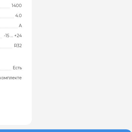
1400
4.0
A
-15 … +24
R32
Есть
комплекте