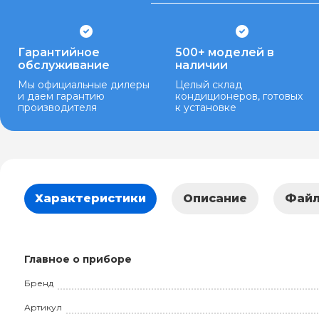
Гарантийное
500+ моделей в
обслуживание
наличии
Мы официальные дилеры
Целый склад
и даем гарантию
кондиционеров, готовых
производителя
к установке
Характеристики
Описание
Фай
Главное о приборе
Бренд
Артикул