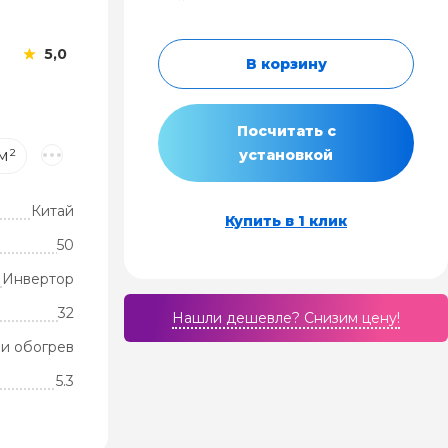
5,0
В корзину
Посчитать с
м²
установкой
Китай
Купить в 1 клик
50
Инвертор
32
Нашли дешевле? Cнизим цену!
и обогрев
5.3