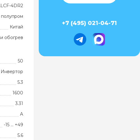
 ALCF-4DR2
 полупром
+7 (495) 021-04-71
Китай
и обогрев
50
Инвертор
5.3
1600
3.31
A
-15 … +49
5.6