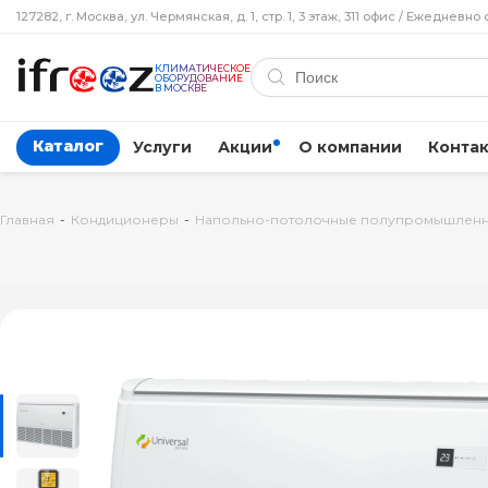
127282, г. Москва, ул. Чермянская, д. 1, стр. 1, 3 этаж, 311 офис / Ежедневно 
КЛИМАТИЧЕСКОЕ
ОБОРУДОВАНИЕ
В МОСКВЕ
Каталог
Услуги
Акции
О компании
Конта
Главная
-
Кондиционеры
-
Напольно-потолочные полупромышлен