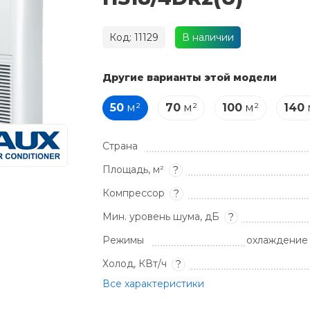
Код: 11129
В наличии
Другие варианты этой модели
50
м²
70
м²
100
м²
140
Страна
Площадь, м²
?
Компрессор
?
Мин. уровень шума, дБ
?
Режимы
охлаждение 
Холод, КВт/ч
?
Все характеристики