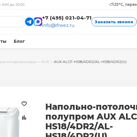
⛅
25°C, пере
с 9:00 до 20:00
+7 (495) 021-04-71
Заказать звонок
info@ifreez.ru
кты
Блог
ные кондиционеры
-
AUX
-
AUX ALCF-HS18/4DR2/AL-HS18/4DR2(U)
Напольно-потоло
полупром AUX ALC
HS18/4DR2/AL-
HS18/4DR2(U)