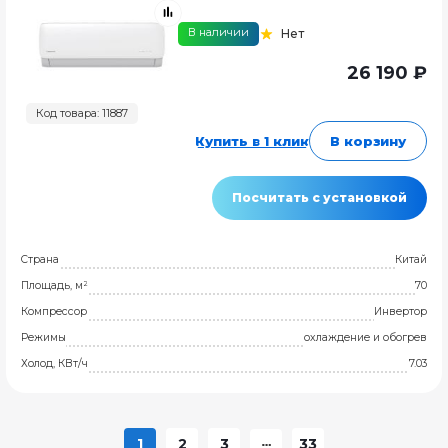
В наличии
Нет
26 190 ₽
Код товара: 11887
Купить в 1 клик
В корзину
Посчитать с установкой
Страна
Китай
Площадь, м²
70
Компрессор
Инвертор
Режимы
охлаждение и обогрев
Холод, КВт/ч
7.03
1
2
3
33