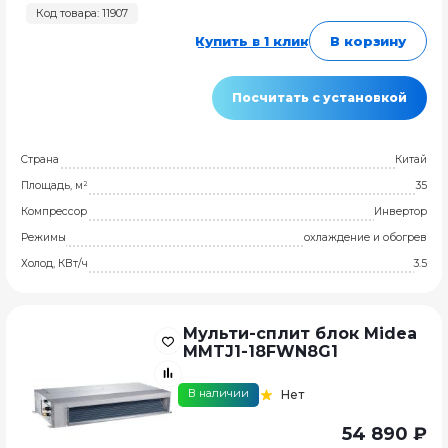
Код товара: 11907
Купить в 1 клик
В корзину
Посчитать с установкой
Страна
Китай
Площадь, м²
35
Компрессор
Инвертор
Режимы
охлаждение и обогрев
Холод, КВт/ч
3.5
Мульти-сплит блок Midea
MMTJ1-18FWN8G1
В наличии
Нет
54 890 ₽