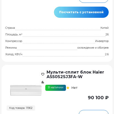
Посчитать с установкой
Страна
Китай
Площадь, м²
26
Компрессор
Инвертор
Режимы
охлаждение и обогрев
Холод, КВт/ч
2.6
Мульти-сплит блок Haier
AS50S2SJ3FA-W
В наличии
Нет
90 100 ₽
Код товара: 11902