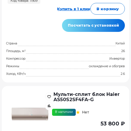
Код товара: 11909
Купить в 1 клик
В корзину
Посчитать с установкой
Страна
Китай
Площадь, м²
26
Компрессор
Инвертор
Режимы
охлаждение и обогрев
Холод, КВт/ч
2.6
Мульти-сплит блок Haier
AS50S2SF4FA-G
В наличии
Нет
53 800 ₽