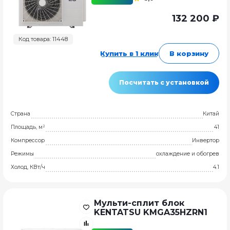
132 200 ₽
Код товара: 11448
Купить в 1 клик
В корзину
Посчитать с установкой
Страна
Китай
Площадь, м²
41
Компрессор
Инвертор
Режимы
охлаждение и обогрев
Холод, КВт/ч
4.1
Мульти-сплит блок
KENTATSU KMGA35HZRN1