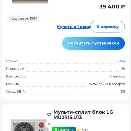
39 400 ₽
Код товара: 11914
Купить в 1 клик
В корзину
Посчитать с установкой
Страна
Китай
Площадь, м²
35
Компрессор
Инвертор
Режимы
охлаждение и обогрев
Холод, КВт/ч
3.5
Мульти-сплит блок LG
MU2R15.U13
В наличии
5,0