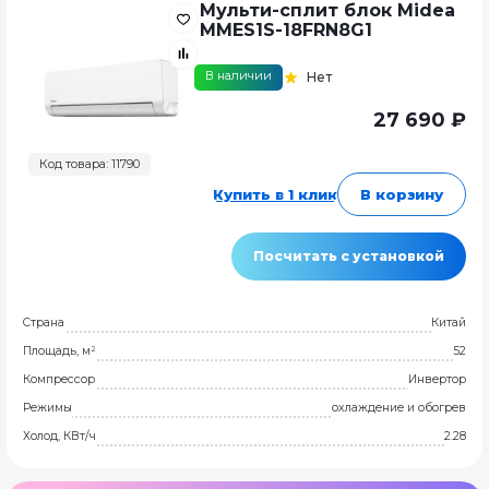
Мульти-сплит блок Midea
MMES1S-18FRN8G1
В наличии
Нет
27 690 ₽
Код товара: 11790
Купить в 1 клик
В корзину
Посчитать с установкой
Страна
Китай
Площадь, м²
52
Компрессор
Инвертор
Режимы
охлаждение и обогрев
Холод, КВт/ч
2.28