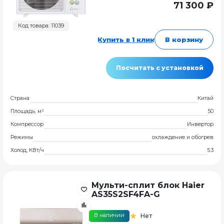
71 300 ₽
Код товара: 11039
Купить в 1 клик
В корзину
Посчитать с установкой
Страна
Китай
Площадь, м²
50
Компрессор
Инвертор
Режимы
охлаждение и обогрев
Холод, КВт/ч
5.3
Мульти-сплит блок Haier
AS35S2SF4FA-G
В наличии
Нет