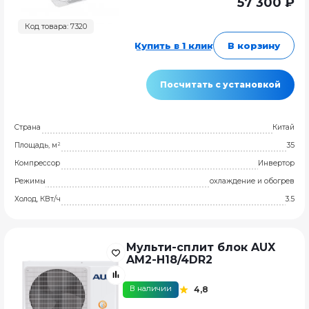
57 300 ₽
Код товара: 7320
Купить в 1 клик
В корзину
Посчитать с установкой
Страна
Китай
Площадь, м²
35
Компрессор
Инвертор
Режимы
охлаждение и обогрев
Холод, КВт/ч
3.5
Мульти-сплит блок AUX
AM2-H18/4DR2
В наличии
4,8