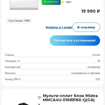
В наличии
Нет
19 990 ₽
Код товара: 11885
Купить в 1 клик
В корзину
Посчитать с установкой
Страна
Китай
Площадь, м²
35
Компрессор
Инвертор
Режимы
охлаждение и обогрев
Холод, КВт/ч
3.52
Мульти-сплит блок Midea
MMCA4U-09HRFNX-Q(GA)