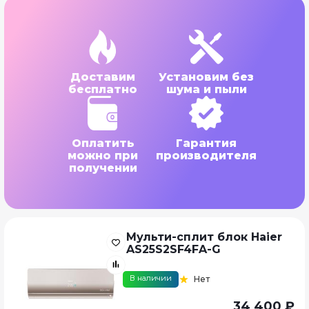
Доставим
Установим без
бесплатно
шума и пыли
Оплатить
Гарантия
можно при
производителя
получении
Мульти-сплит блок Haier
AS25S2SF4FA-G
В наличии
Нет
34 400 ₽