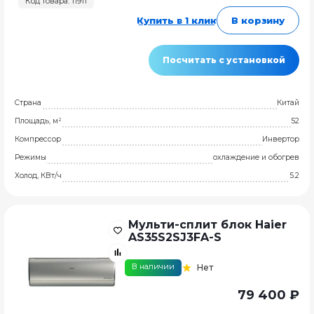
Код товара: 11911
Купить в 1 клик
В корзину
Посчитать с установкой
Страна
Китай
Площадь, м²
52
Компрессор
Инвертор
Режимы
охлаждение и обогрев
Холод, КВт/ч
5.2
Мульти-сплит блок Haier
AS35S2SJ3FA-S
В наличии
Нет
79 400 ₽