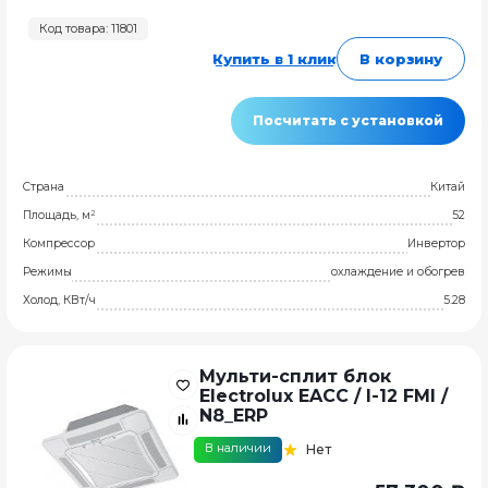
Код товара: 11801
Купить в 1 клик
В корзину
Посчитать с установкой
Страна
Китай
Площадь, м²
52
Компрессор
Инвертор
Режимы
охлаждение и обогрев
Холод, КВт/ч
5.28
Мульти-сплит блок
Electrolux EACC / I-12 FMI /
N8_ERP
В наличии
Нет