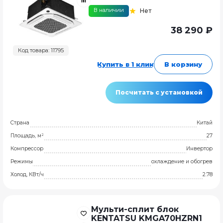
В наличии
Нет
38 290 ₽
Код товара: 11795
Купить в 1 клик
В корзину
Посчитать с установкой
Страна
Китай
Площадь, м²
27
Компрессор
Инвертор
Режимы
охлаждение и обогрев
Холод, КВт/ч
2.78
Мульти-сплит блок
KENTATSU KMGA70HZRN1