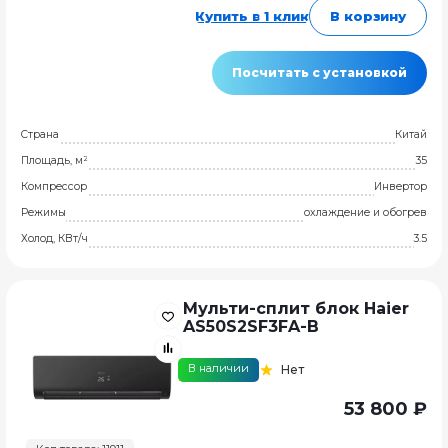
Купить в 1 клик
В корзину
Посчитать с установкой
Страна
Китай
Площадь, м²
35
Компрессор
Инвертор
Режимы
охлаждение и обогрев
Холод, КВт/ч
3.5
Мульти-сплит блок Haier
AS50S2SF3FA-B
В наличии
Нет
53 800 ₽