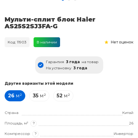
Мульти-сплит блок Haier
AS25S2SJ3FA-G
Код: 11903
В наличии
Нет оценок
Гарантия
3 года
на товар
На установку
3 года
Другие варианты этой модели
26
м²
35
м²
52
м²
Страна
Китай
Площадь, м²
?
26
Компрессор
?
Инвертор