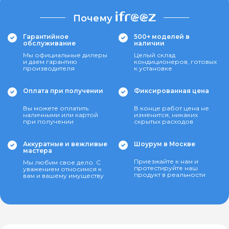
Почему
Гарантийное
500+ моделей в
обслуживание
наличии
Мы официальные дилеры
Целый склад
и даем гарантию
кондиционеров, готовых
производителя
к установке
Оплата при получении
Фиксированная цена
Вы можете оплатить
В конце работ цена не
наличными или картой
изменится, никаких
при получении
скрытых расходов
Аккуратные и вежливые
Шоурум в Москве
мастера
Приезжайте к нам и
Мы любим свое дело. С
протестируйте наш
уважением относимся к
продукт в реальности
вам и вашему имуществу