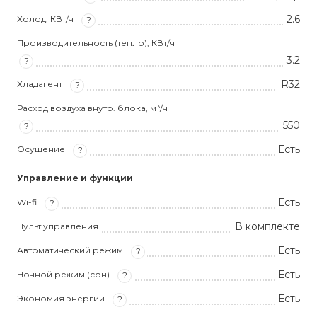
2.6
Холод, КВт/ч
?
Производительность (тепло), КВт/ч
3.2
?
R32
Хладагент
?
Расход воздуха внутр. блока, м³/ч
550
?
Есть
Осушение
?
Управление и функции
Есть
Wi-fi
?
В комплекте
Пульт управления
Есть
Автоматический режим
?
Есть
Ночной режим (сон)
?
Есть
Экономия энергии
?