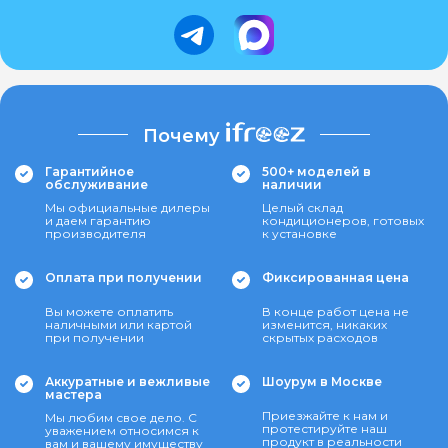
Почему
Гарантийное
500+ моделей в
обслуживание
наличии
Мы официальные дилеры
Целый склад
и даем гарантию
кондиционеров, готовых
производителя
к установке
Оплата при получении
Фиксированная цена
Вы можете оплатить
В конце работ цена не
наличными или картой
изменится, никаких
при получении
скрытых расходов
Аккуратные и вежливые
Шоурум в Москве
мастера
Приезжайте к нам и
Мы любим свое дело. С
протестируйте наш
уважением относимся к
продукт в реальности
вам и вашему имуществу