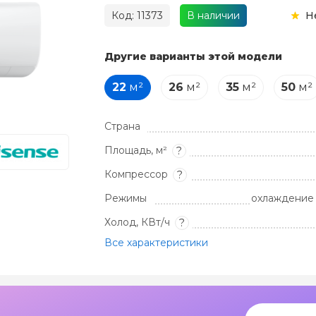
Код: 11373
В наличии
Н
Другие варианты этой модели
22
м²
26
м²
35
м²
50
м²
Страна
Площадь, м²
?
Компрессор
?
Режимы
охлаждение 
Холод, КВт/ч
?
Все характеристики