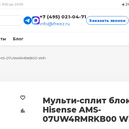
☀️
24
с 9:00 до 20:00
+7 (495) 021-04-71
Заказать звонок
info@ifreez.ru
кты
Блог
 AMS-07UW4RMRKB00 WiFi
Мульти-сплит бло
Hisense AMS-
07UW4RMRKB00 Wi