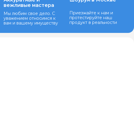
вежливые мастера
Приезжайте к нам и
Мы любим свое дело. С
протестируйте наш
уважением относимся к
продукт в реальности
вам и вашему имуществу