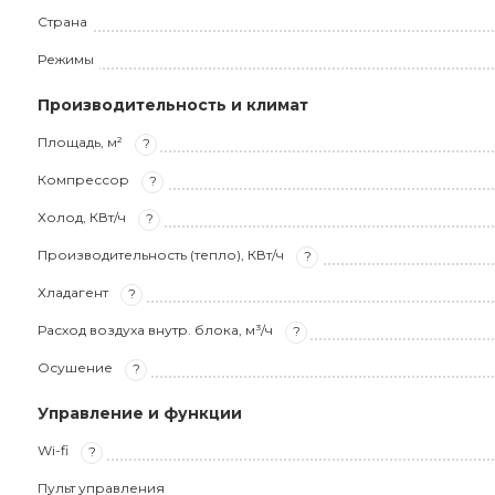
Страна
Режимы
Производительность и климат
Площадь, м²
?
Компрессор
?
Холод, КВт/ч
?
Производительность (тепло), КВт/ч
?
Хладагент
?
Расход воздуха внутр. блока, м³/ч
?
Осушение
?
Управление и функции
Wi-fi
?
Пульт управления