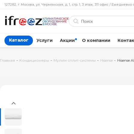
127282, г. Москва, ул. Чермянская, д. 1, стр. 1, 3 этаж, 311 офис / Ежедневно 
КЛИМАТИЧЕСКОЕ
ОБОРУДОВАНИЕ
В МОСКВЕ
Каталог
Услуги
Акции
О компании
Конта
Главная
-
Кондиционеры
-
Мульти сплит-системы
-
Hisense
-
Hisense