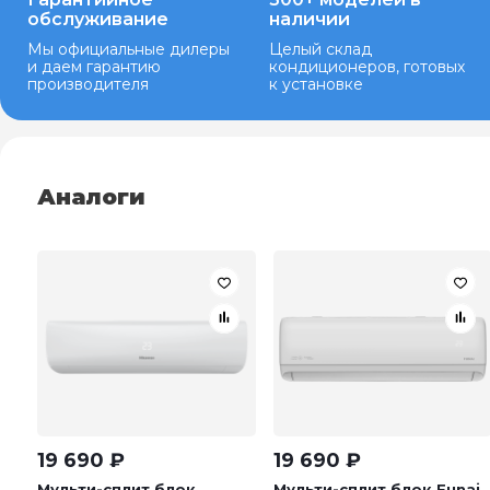
обслуживание
наличии
Мы официальные дилеры
Целый склад
и даем гарантию
кондиционеров, готовых
производителя
к установке
Аналоги
19 690
₽
19 690
₽
Мульти-сплит блок
Мульти-сплит блок Funai