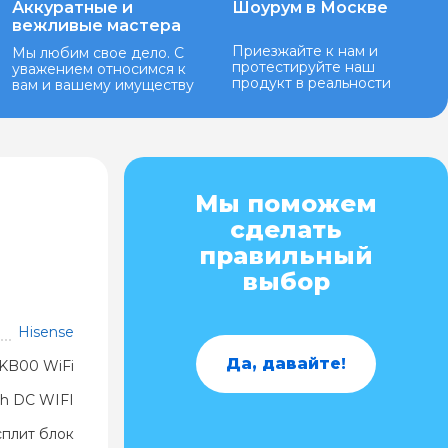
Аккуратные и
Шоурум в Москве
вежливые мастера
Приезжайте к нам и
Мы любим свое дело. С
протестируйте наш
уважением относимся к
продукт в реальности
вам и вашему имуществу
Мы поможем
сделать
правильный
выбор
Hisense
Да, давайте!
B00 WiFi
h DC WIFI
сплит блок