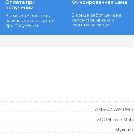
Оплата при
Фиксированная цена
получении
В конце работ цена не
Вы можете оплатить
изменится, никаких
наличными или картой
скрытых расходов
при получении
AMS-07UW4RMRK
ZOOM Free Matc
Мульти-