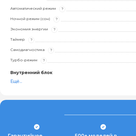
Автоматический режим
?
Ночной режим (сон)
?
Экономия энергии
?
Таймер
?
Самодиагностика
?
Турбо-режим
?
Внутренний блок
Ещё...
Гарантийное
500+ моделей в