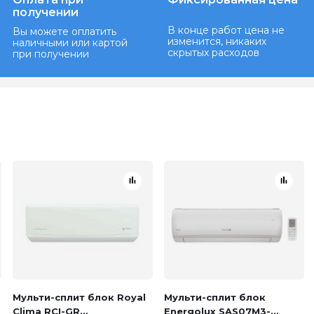
получении
В конце работ цена не
Вы можете оплатить
изменится, никаких
наличными или картой
скрытых расходов
при получении
Мульти-сплит блок Royal
Мульти-сплит блок
Clima RCI-GR...
Energolux SAS07M3-...