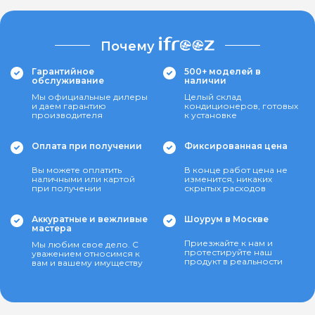
Почему
Гарантийное
500+ моделей в
обслуживание
наличии
Мы официальные дилеры
Целый склад
и даем гарантию
кондиционеров, готовых
производителя
к установке
Оплата при получении
Фиксированная цена
Вы можете оплатить
В конце работ цена не
наличными или картой
изменится, никаких
при получении
скрытых расходов
Аккуратные и вежливые
Шоурум в Москве
мастера
Приезжайте к нам и
Мы любим свое дело. С
протестируйте наш
уважением относимся к
продукт в реальности
вам и вашему имуществу