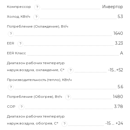
Инвертор
Компрессор
?
5.3
Холод, КВт/ч
?
Потребление (Охлаждение), Вт/ч
1640
?
3.23
EER
?
A
EER Класс
Диапазон рабочих температур
-15...+52
наруж.воздуха, охлаждение, С°
?
Производительность (тепло), КВт/ч
5.6
?
1480
Потребление (Обогрев), Вт/ч
?
3.78
COP
?
Диапазон рабочих температур
-15 … +24
наруж.воздуха, обогрев, С°
?