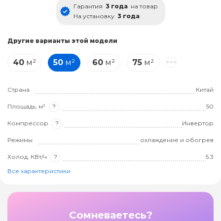
Гарантия
3 года
на товар
На установку
3 года
Другие варианты этой модели
40
м²
50
м²
60
м²
75
м²
Страна
Китай
Площадь, м²
?
50
Компрессор
?
Инвертор
Режимы
охлаждение и обогрев
Холод, КВт/ч
?
5.3
Все характеристики
Сомневаетесь?