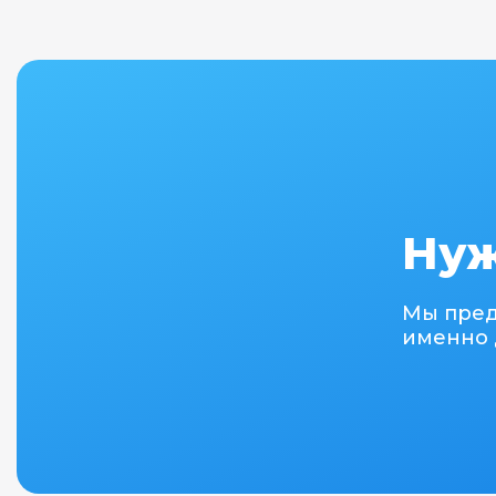
Нуж
Мы пре
именно 