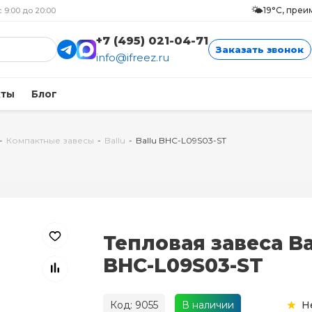
🌤️
19°C, пре
с 9:00 до 20:00
+7 (495) 021-04-71
Заказать звонок
info@ifreez.ru
кты
Блог
-
Компактные завесы
-
Ballu
-
Ballu BHC-L09S03-ST
Тепловая завеса Ba
BHC-L09S03-ST
Код: 9055
В наличии
Н