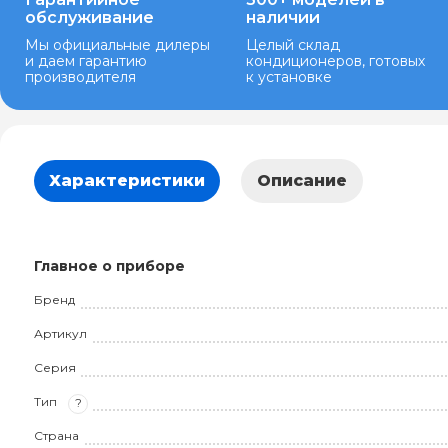
обслуживание
наличии
Мы официальные дилеры
Целый склад
и даем гарантию
кондиционеров, готовых
производителя
к установке
Характеристики
Описание
Главное о приборе
Бренд
Артикул
Серия
Тип
?
Страна