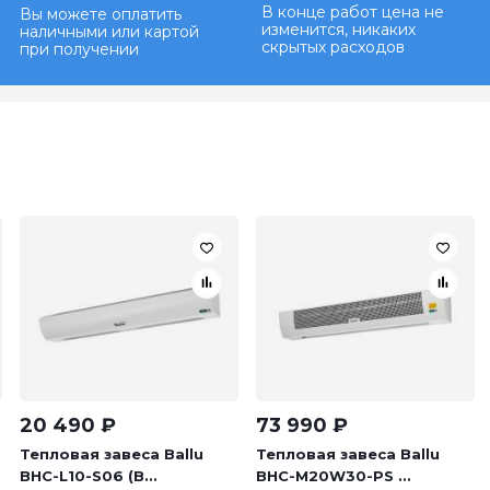
В конце работ цена не
Вы можете оплатить
изменится, никаких
наличными или картой
скрытых расходов
при получении
20 490
₽
73 990
₽
Тепловая завеса Ballu
Тепловая завеса Ballu
BHC-L10-S06 (B...
BHC-M20W30-PS ...