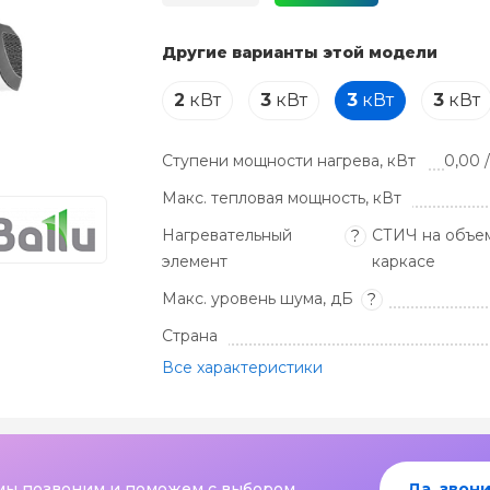
Другие варианты этой модели
2
кВт
3
кВт
3
кВт
3
кВт
Ступени мощности нагрева, кВт
0,00 /
Макс. тепловая мощность, кВт
Нагревательный
СТИЧ на объе
?
элемент
каркасе
Макс. уровень шума, дБ
?
Страна
Все характеристики
мы позвоним и поможем с выбором
Да, звони