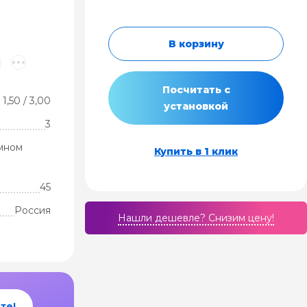
В корзину
Посчитать с
 1,50 / 3,00
установкой
3
мном
Купить в 1 клик
45
Россия
Нашли дешевле? Cнизим цену!
те!