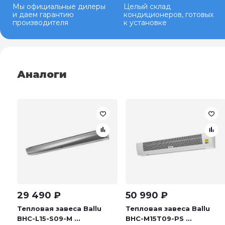
Мы официальные дилеры
Целый склад
и даем гарантию
кондиционеров, готовых
производителя
к установке
Аналоги
29 490
₽
50 990
₽
Тепловая завеса Ballu
Тепловая завеса Ballu
BHC-L15-S09-M ...
BHC-M15T09-PS ...