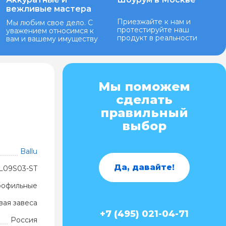
вежливые мастера
Приезжайте к нам и
Мы любим свое дело. С
протестируйте наш
уважением относимся к
продукт в реальности
вам и вашему имуществу
Мы поможем
сделать
правильный
выбор
Ballu
Да, давайте!
L09S03-ST
профильные
вая завеса
+7 (495) 021-04-71
Россия