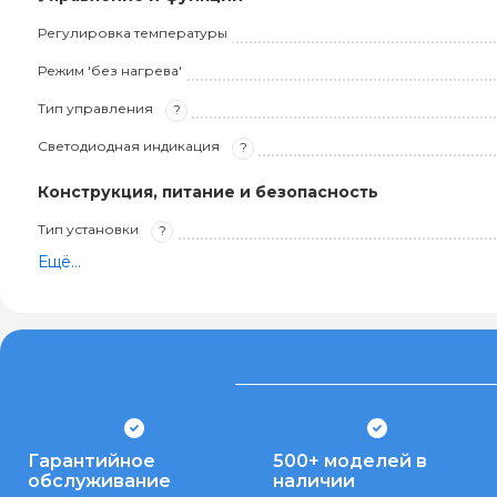
Регулировка температуры
Режим 'без нагрева'
Тип управления
?
Светодиодная индикация
?
Конструкция, питание и безопасность
Тип установки
?
Ещё...
Гарантийное
500+ моделей в
обслуживание
наличии