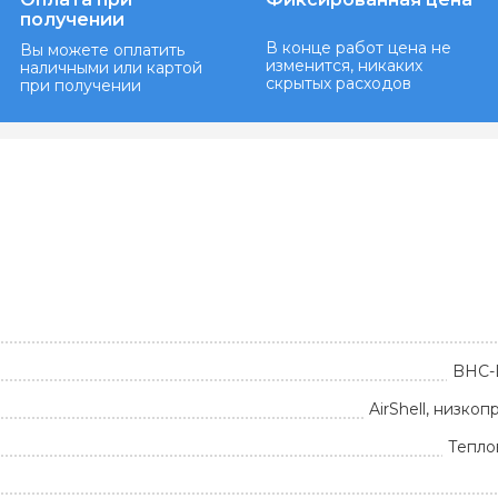
получении
В конце работ цена не
Вы можете оплатить
изменится, никаких
наличными или картой
скрытых расходов
при получении
BHC-
AirShell, низко
Тепло