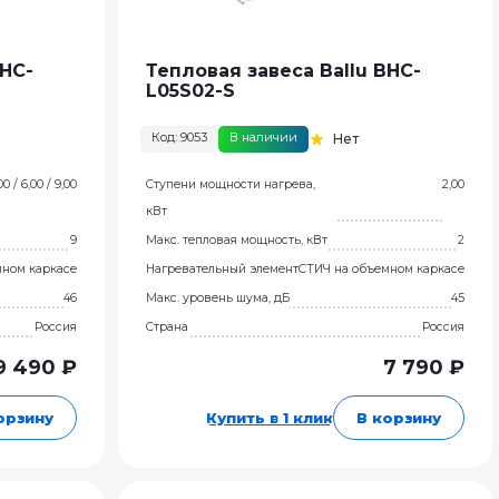
BHC-
Тепловая завеса Ballu BHC-
L05S02-S
Код: 9053
В наличии
Нет
00 / 6,00 / 9,00
Ступени мощности нагрева,
2,00
кВт
9
Макс. тепловая мощность, кВт
2
мном каркасе
Нагревательный элемент
СТИЧ на объемном каркасе
46
Макс. уровень шума, дБ
45
Россия
Страна
Россия
9 490 ₽
7 790 ₽
орзину
Купить в 1 клик
В корзину