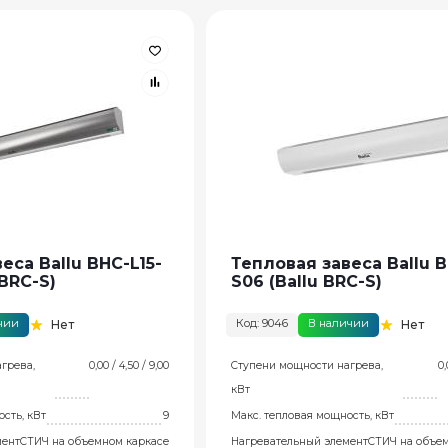
еса Ballu BHC-L15-
Тепловая завеса Ballu B
 BRC-S)
S06 (Ballu BRC-S)
чии
Код: 9046
В наличии
Нет
Нет
грева,
0,00 / 4,50 / 9,00
Ступени мощности нагрева,
0,
кВт
сть, кВт
9
Макс. тепловая мощность, кВт
мент
СТИЧ на объемном каркасе
Нагревательный элемент
СТИЧ на объе