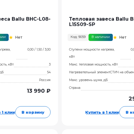
еса Ballu BHC-L08-
Тепловая завеса Ballu 
L15S09-SP
чии
Код: 9059
В наличии
Нет
Нет
грева,
0,00 / 1,50 / 3,00
Ступени мощности нагрева,
0,
кВт
сть, кВт
3
Макс. тепловая мощность, кВт
 дБ
54
Нагревательный элемент
СТИЧ на объе
Россия
Макс. уровень шума, дБ
Страна
13 990 ₽
2
 1 клик
В корзину
Купить в 1 клик
В к