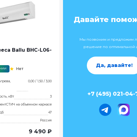
Давайте помо
Мы позвоним и предложим 
решение по оптимальной 
еса Ballu BHC-L06-
Да, давайте!
ичии
Нет
грева,
0,00 / 1,50 / 3,00
+7 (495) 021-04-
сть, кВт
3
мент
СТИЧ на объемном каркасе
 дБ
47
Россия
9 490 ₽