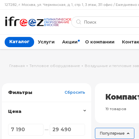
127282, г. Москва, ул. Чермянская, д. 1, стр. 1, 3 этаж, 311 офис / Ежедневно 
КЛИМАТИЧЕСКОЕ
ОБОРУДОВАНИЕ
В МОСКВЕ
Каталог
Услуги
Акции
О компании
Конта
Главная
-
Тепловое оборудование
-
Воздушные и тепловые за
Фильтры
Сбросить
Компакт
19 товаров
Цена
Популярные