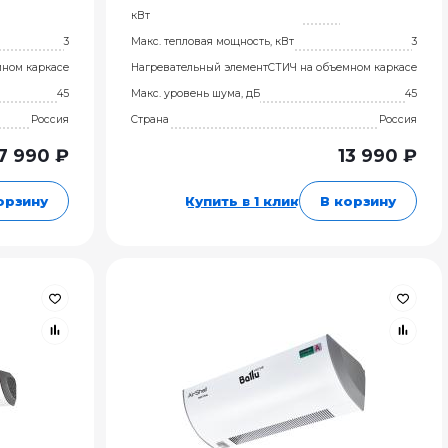
кВт
3
Макс. тепловая мощность, кВт
3
мном каркасе
Нагревательный элемент
СТИЧ на объемном каркасе
45
Макс. уровень шума, дБ
45
Россия
Страна
Россия
7 990 ₽
13 990 ₽
орзину
Купить в 1 клик
В корзину