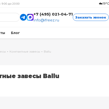
☁️
19°
с 9:00 до 20:00
+7 (495) 021-04-71
Заказать звонок
info@ifreez.ru
кты
Блог
весы
-
Компактные завесы
-
Ballu
ные завесы Ballu