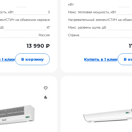
кВт
сть, кВт
5
Макс. тепловая мощность, кВт
мент
СТИЧ на объемном каркасе
Нагревательный элемент
СТИЧ на объе
 дБ
47
Макс. уровень шума, дБ
Россия
Страна
13 990 ₽
1
 1 клик
В корзину
Купить в 1 клик
В к