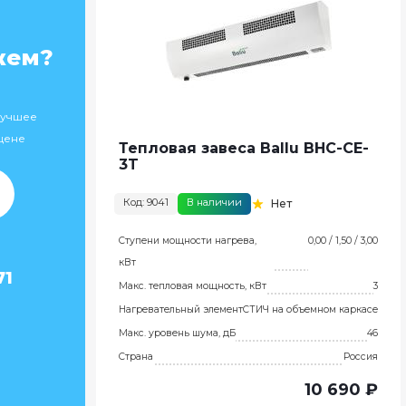
жем?
лучшее
цене
Тепловая завеса Ballu BHC-CE-
3T
Код: 9041
В наличии
Нет
Ступени мощности нагрева,
0,00 / 1,50 / 3,00
кВт
71
Макс. тепловая мощность, кВт
3
Нагревательный элемент
СТИЧ на объемном каркасе
Макс. уровень шума, дБ
46
Страна
Россия
10 690 ₽