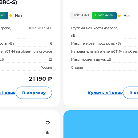
 BRC-S)
чии
Код: 9040
В наличии
Нет
Нет
грева,
0,00 / 3,00 / 6,00
Ступени мощности нагрева,
кВт
сть, кВт
6
Макс. тепловая мощность, кВт
мент
СТИЧ на объемном каркасе
Нагревательный элемент
СТИЧ на объе
 дБ
52
Макс. уровень шума, дБ
Россия
Страна
21 190 ₽
 1 клик
В корзину
Купить в 1 клик
В к