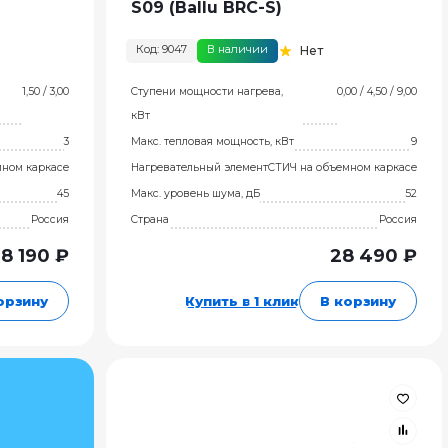
S09 (Ballu BRC-S)
Код: 9047
В наличии
Нет
1,50 / 3,00
Ступени мощности нагрева,
0,00 / 4,50 / 9,00
кВт
3
Макс. тепловая мощность, кВт
9
мном каркасе
Нагревательный элемент
СТИЧ на объемном каркасе
45
Макс. уровень шума, дБ
52
Россия
Страна
Россия
8 190 ₽
28 490 ₽
орзину
Купить в 1 клик
В корзину