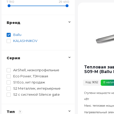
7 190
29 490
Бренд
Ballu
KALASHNIKOV
Серия
Тепловая зав
AirShell, низкопрофильные
S09-M (Ballu
Eco Power, ТЭНовая
S1 Eco, хит продаж
Код: 9052
В нали
S2 Металлик, интерьерные
Ступени мощности на
S2 с системой Silence gate
кВт
Макс. тепловая мощно
Тип
?
Нагревательный эле