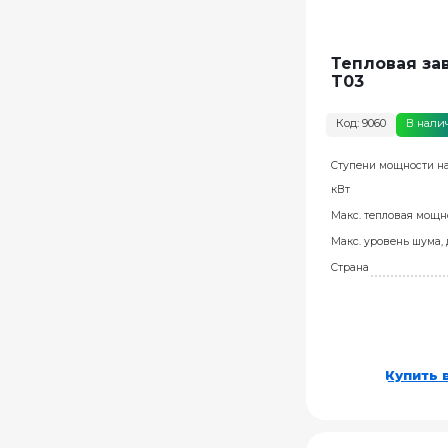
Тепловая зав
T03
Код: 9060
В нали
Ступени мощности на
кВт
Макс. тепловая мощно
Макс. уровень шума,
Страна
Купить в