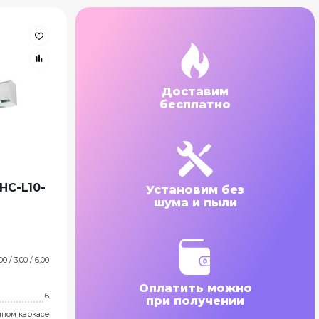
Доставим
бесплатно
HC-L10-
Установим без
шума и пыли
00 / 3,00 / 6,00
Оплатить можно
6
при получении
мном каркасе