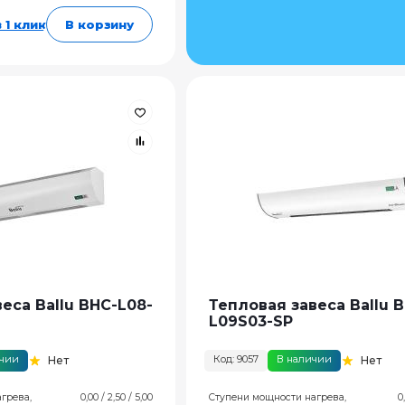
 1 клик
В корзину
еса Ballu BHC-L08-
Тепловая завеса Ballu 
L09S03-SP
ичии
Код: 9057
В наличии
Нет
Нет
грева,
0,00 / 2,50 / 5,00
Ступени мощности нагрева,
0