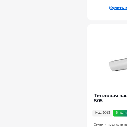
Купить в
Тепловая зав
S05
Код: 9043
В нал
Ступени мощности на