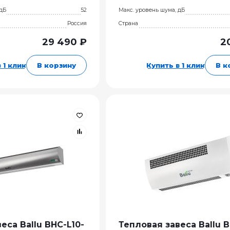
 дБ
52
Макс. уровень шума, дБ
Россия
Страна
29 490 ₽
2
 1 клик
В корзину
Купить в 1 клик
В к
еса Ballu BHC-L10-
Тепловая завеса Ballu 