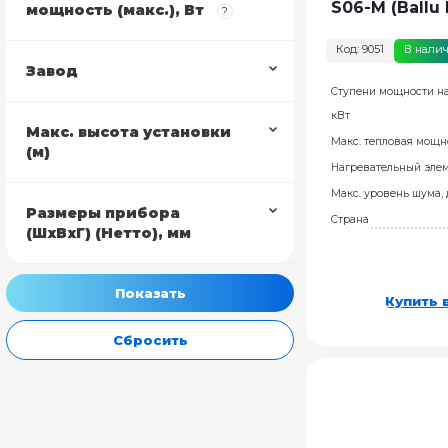
S06-M (Ballu
мощность (макс.), Вт
?
Код: 9051
В нали
Завод
Ступени мощности на
кВт
Макс. высота установки
Макс. тепловая мощно
(м)
Нагревательный эле
Макс. уровень шума,
Размеры прибора
Страна
(ШхВхГ) (Нетто), мм
Купить в
Сбросить