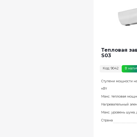
Тепловая зав
S03
Код: 9042
В нал
Ступени мощности на
кВт
Макс. тепловая мощно
Нагревательный эле
Макс. уровень шума,
Страна